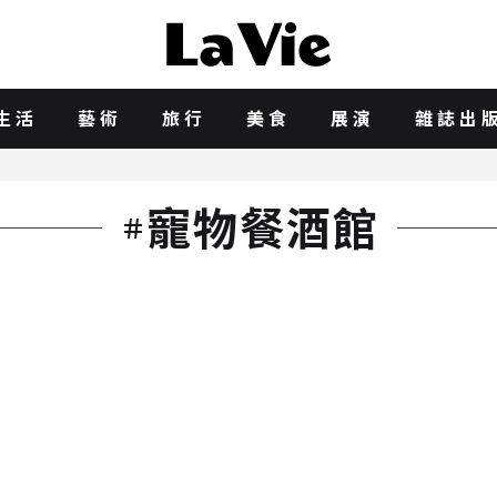
生活
藝術
旅行
美食
展演
雜誌出
寵物餐酒館