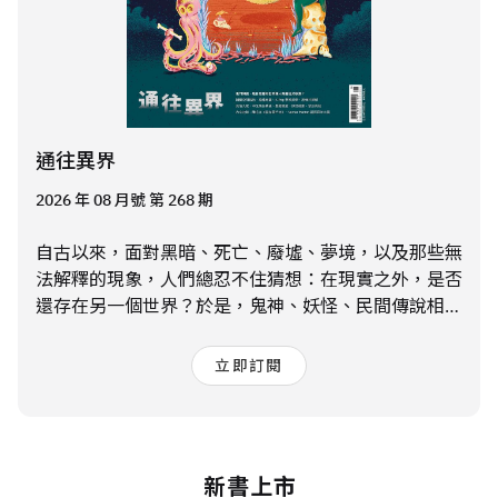
通往異界
2026 年 08 月號 第 268 期
自古以來，面對黑暗、死亡、廢墟、夢境，以及那些無
法解釋的現象，人們總忍不住猜想：在現實之外，是否
還存在另一個世界？於是，鬼神、妖怪、民間傳說相繼
誕生。直到今天，這些對未知的想像，也持續出現在電
影、音樂、遊戲、藝術與設計之中，不斷衍生出新的樣
立即訂閱
貌。
新書上市