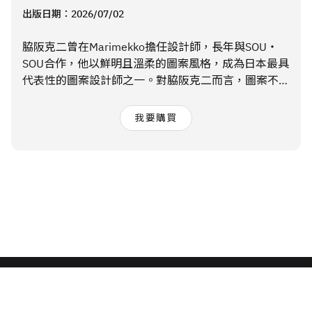
出版日期：
2026/07/02
脇阪克二曾在Marimekko擔任設計師，長年與SOU・
SOU合作，他以鮮明且溫柔的圖案風格，成為日本最具
代表性的圖案設計師之一。對脇阪克二而言，圖案不只
是設計，更是與生活對話的方式。從京都的街景、四季
變化，到旅行途中遇見的風景與人們，他將那些日常裡
我要購買
微小卻深刻的感受，轉化成一塊布、一個紋樣、一種陪
伴生活的設計。
關於 LaVie
全站條款
聯絡我們
廣告合作
人力招募