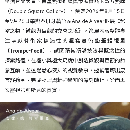
坐落台北大直、側重藝術推廣與策展實踐的双方藝廊
（Double Square Gallery），預定2026年8月15日
至9月26日舉辦西班牙藝術家Ana de Alvear個展《慾
望之物：微觀與巨觀的交會之境》。策展內容整體專
注呈獻藝術家標誌性的
超寫實色鉛筆錯視畫
（Trompe-l'oeil）
，試圖藉其精湛技法與概念性的
探索路徑，在極小與極大尺度中創造微觀與巨觀的詩
意互動，並透過悉心安排的視覺敘事，邀觀者跨出感
官舒適圈、完成物理與精神覺知的深刻轉化，從而再
次審視眼前所見的真實。