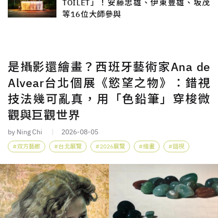
TOILET」！安藤忠雄、伊東豊雄、坂茂
等16位大師參與
是攝影還繪畫？西班牙藝術家Ana de
Alvear台北個展《慾望之物》：錯視
技法幾可亂真，用「色鉛筆」穿梭微
觀與巨觀世界
by Ning Chi
2026-08-05
双方藝廊
台北展覽
2026展覽
繪畫
錯視