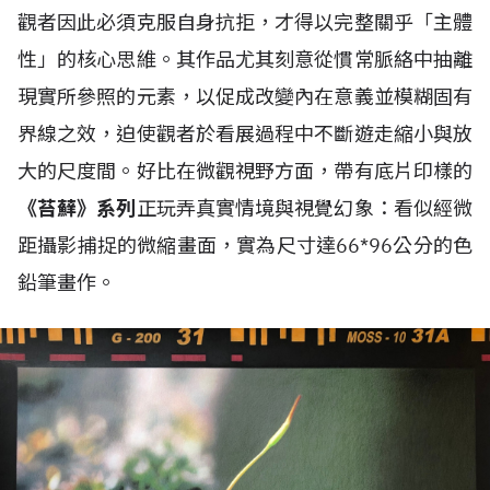
觀者因此必須克服自身抗拒，才得以完整關乎「主體
性」的核心思維。其作品尤其刻意從慣常脈絡中抽離
現實所參照的元素，以促成改變內在意義並模糊固有
界線之效，迫使觀者於看展過程中不斷遊走縮小與放
大的尺度間。好比在微觀視野方面，帶有底片印樣的
《苔蘚》系列
正玩弄真實情境與視覺幻象：看似經微
距攝影捕捉的微縮畫面，實為尺寸達66*96公分的色
鉛筆畫作。