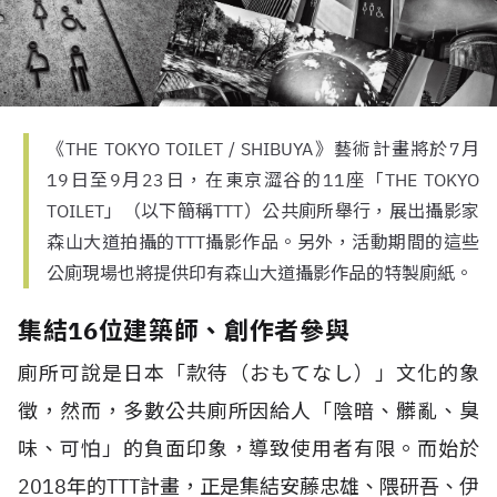
《THE TOKYO TOILET / SHIBUYA》藝術計畫將於7月
19日至9月23日，在東京澀谷的11座「THE TOKYO
TOILET」（以下簡稱TTT）公共廁所舉行，展出攝影家
森山大道拍攝的TTT攝影作品。另外，活動期間的這些
公廁現場也將提供印有森山大道攝影作品的特製廁紙。
集結16位建築師、創作者參與
廁所可說是日本「款待（おもてなし）」文化的象
徵，然而，多數公共廁所因給人「陰暗、髒亂、臭
味、可怕」的負面印象，導致使用者有限。而始於
2018年的TTT計畫，正是集結安藤忠雄、隈研吾、伊