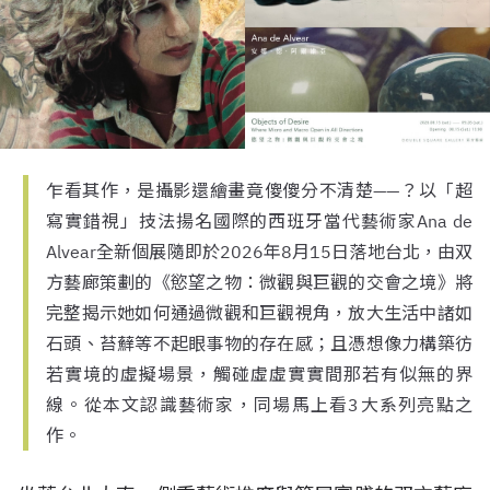
乍看其作，是攝影還繪畫竟傻傻分不清楚——？以「超
寫實錯視」技法揚名國際的西班牙當代藝術家Ana de
Alvear全新個展隨即於2026年8月15日落地台北，由双
方藝廊策劃的《慾望之物：微觀與巨觀的交會之境》將
完整揭示她如何通過微觀和巨觀視角，放大生活中諸如
石頭、苔蘚等不起眼事物的存在感；且憑想像力構築彷
若實境的虛擬場景，觸碰虛虛實實間那若有似無的界
線。從本文認識藝術家，同場馬上看3大系列亮點之
作。