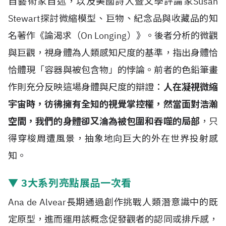
自藝術家自述，以及美國詩人暨文學評論家Susan
Stewart探討微縮模型、巨物、紀念品與收藏品的知
名著作《論渴求（On Longing）》。後者分析的微觀
與巨觀，視身體為人類感知尺度的基準，指出身體恰
恰體現「容器與被包含物」的悖論。前者的色鉛筆畫
作則充分反映這場身體與尺度的辯證：
人在凝視微縮
宇宙時，彷彿擁有全知的視覺掌控權，然當面對浩瀚
空間，我們的身體卻又淪為被包圍和吞噬的局部
，只
得穿梭周遭風景，抽象地向巨大的外在世界投射感
知。
▼ 3大系列亮點展品一次看
Ana de Alvear長期通過創作挑戰人類潛意識中的既
定原型，進而運用該概念促發觀者的認同或排斥感，