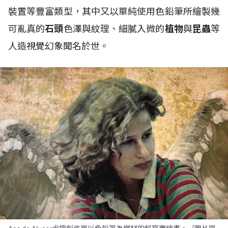
裝置等豐富類型，其中又以單純使用色鉛筆所繪製幾
可亂真的
石頭
色澤與紋理、細膩入微的
植物
與
昆蟲
等
人造視覺幻象聞名於世。