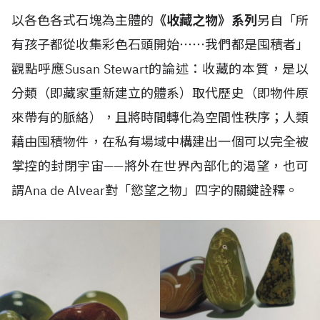
以各色各式石塊為主體的
《收藏之物》系列
另自「所
有孩子都從收集彩色石頭開始⋯⋯我們都是囤積者」
觀點呼應Susan Stewart的論述：收藏的本質，是以
分類（即藏家重新建立的體系）取代歷史（即物件原
來帶有的脈絡），且將時間轉化為空間性秩序；人類
藉由囤積物件，在私有場域中構建出一個可以完全被
掌控的封閉宇宙——將外在世界內部化的渴望，也可
謂Ana de Alvear對「慾望之物」四字的關鍵詮釋。