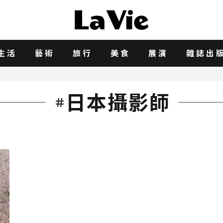
生活
藝術
旅行
美食
展演
雜誌出
日本攝影師