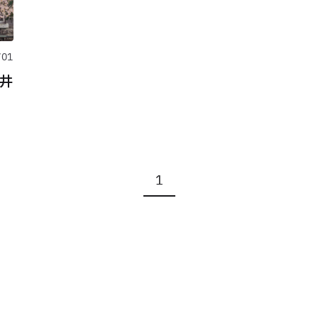
/01
井
1