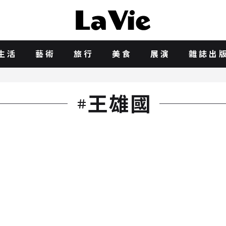
生活
藝術
旅行
美食
展演
雜誌出
王雄國