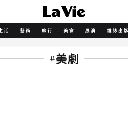
生活
藝術
旅行
美食
展演
雜誌出
美劇