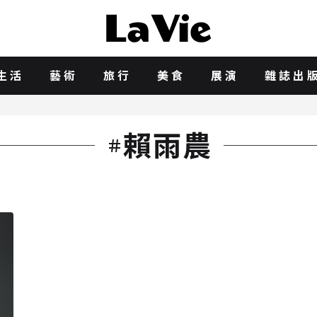
生活
藝術
旅行
美食
展演
雜誌出
賴雨農