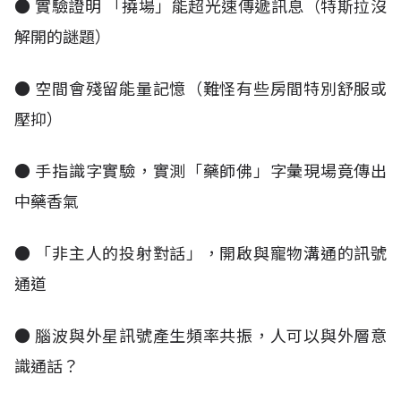
● 實驗證明 「撓場」能超光速傳遞訊息（特斯拉沒
解開的謎題）
● 空間會殘留能量記憶（難怪有些房間特別舒服或
壓抑）
● 手指識字實驗，實測「藥師佛」字彙現場竟傳出
中藥香氣
● 「非主人的投射對話」，開啟與寵物溝通的訊號
通道
● 腦波與外星訊號產生頻率共振，人可以與外層意
識通話？