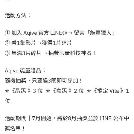
活動方法：
① 加入 Aqive 官方 LINE@ → 留言「能量獵人」
② 看1集影片 →獲得1片碎片
③ 集滿3片碎片 → 抽獎限量科技神器！
Aqive 能量贈品：
隨機抽獎，只要過3關即可參加！
✯《晶炁 》3 位 ✯《盒炁 》2 位 ✯《撓定 Vita 》1
位
活動期間｜7月開始，將於8月抽獎並於 LINE 公布中
獎名單！