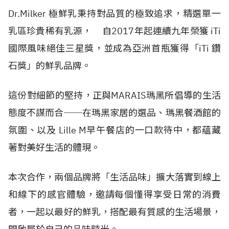
Dr.Milker
極鮮乳秉持對品質的極致追求，精選單一
乳區珍貴稀有乳源，
自
2017
年起連續九年榮獲
iTi
國際風味絕佳三星獎，並成為亞洲首瓶獲得「
iTi
鑽
石獎」的鮮乳品牌。
這份對細節的堅持，正與
MARAIS
瑪黑所倡導的生活
態度不謀而合
──
在瑪黑家居的選品、瑪黑餐酒館的
氛圍、以及
Lille M
早午餐店的一口款待中，都蘊藏
著對美好生活的體現。
本次合作，兩個品牌將「生活品味」擴大落實到線上
和線下的感官體驗，邀請每個懂得享受日常的消費
者，一起以最好的鮮乳，搭配最有質感的生活場景，