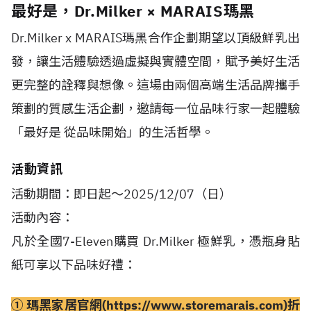
最好是，Dr.Milker × MARAIS瑪黑
Dr.Milker x MARAIS
瑪黑合作企劃期望以頂級鮮乳出
發，讓生活體驗透過虛擬與實體空間，賦予美好生活
更完整的詮釋與想像。這場由兩個高端生活品牌攜手
策劃的質感生活企劃，邀請每一位品味行家一起體驗
「最好是 從品味開始」的生活哲學。
活動資訊
活動期間：即日起～
2025/12/07
（日）
活動內容：
凡於全國
7-Eleven
購買
Dr.Milker
極鮮乳，憑瓶身貼
紙可享以下品味好禮：
①
瑪黑家居官網
(
https://www.storemarais.com
)
折