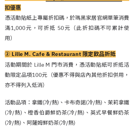
扣優惠
憑活動貼紙上專屬折扣碼，於瑪黑家居官網單筆消費
滿
1,000
元，可折抵
50
元（此折扣碼不可累計使
用）
② Lille M. Cafe & Restaurant 限定飲品折抵
活動期間於 Lille M 門市消費，憑活動貼紙可折抵活
動限定品項100元（優惠不得與店內其他折扣併用，
亦不得列入低消）
活動品項：拿鐵
(
冷
/
熱
)
、卡布奇諾
(
冷
/
熱
)
、茉莉拿鐵
(
冷
/
熱
)
、橙香伯爵鮮奶茶
(
冷
/
熱
)
、英式早餐鮮奶茶
(
冷
/
熱
)
、阿薩姆鮮奶茶
(
冷
/
熱
)