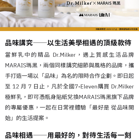
品味講究──以生活美學相遇的頂級款待
當鮮乳中的精品
Dr.Milker
，遇上質感生活品牌
MARAIS
瑪黑，兩個同樣講究細節與風格的品牌，攜
手打造一場以「品味」為名的限時合作企劃。即日起
至
12
月
7
日止，凡於全國
7-Eleven
購買
Dr.Milker
極鮮乳，即可憑瓶身貼紙兌換
MARAIS
瑪黑旗下品牌
的專屬優惠，一起在日常裡體驗「最好是 從品味開
始」的生活提案。
品味相遇──用最好的，對待生活每一刻