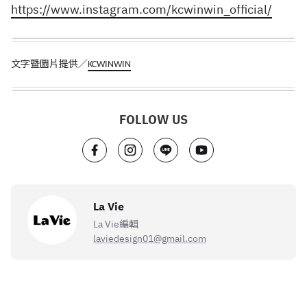
https://www.instagram.com/kcwinwin_official/
文字暨圖片提供／
KCWINWIN
FOLLOW US
La Vie
La Vie編輯
laviedesign01@gmail.com