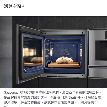
活與空間。
Gaggenau烤箱經典的星空藍琺瑯內膽，源自百年累積的琺瑯工藝，
是品牌最具辨識度的設計之一；搭配專用烘焙石配件，可模擬石窯
烘烤環境，適合製作披薩、歐式麵包與法式薄餅。（圖片提供：