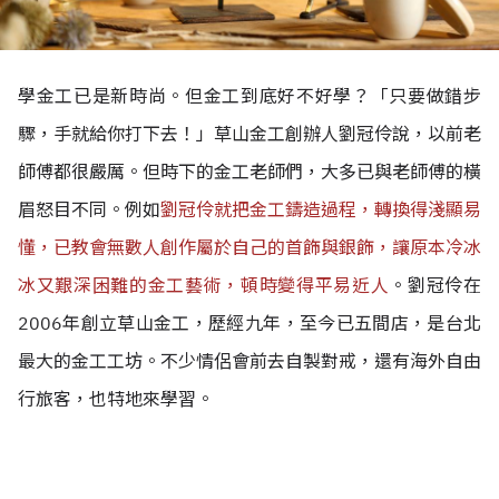
學金工已是新時尚。但金工到底好不好學？「只要做錯步
驟，手就給你打下去！」草山金工創辦人劉冠伶說，以前老
師傅都很嚴厲。
但時下的金工老師們，大多已與老師傅的橫
眉怒目不同。例如
劉冠伶就把金工鑄造過程，轉換得淺顯易
懂，已教會無數人創作屬於自己的首飾與銀飾，讓原本冷冰
冰又艱深困難的金工藝術，頓時變得平易近人
。
劉冠伶在
2006年創立草山金工，歷經九年，至今已五間店，是台北
最大的金工工坊。不少情侶會前去自製對戒，還有海外自由
行旅客，也特地來學習。