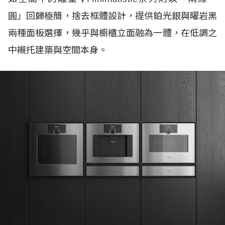
圓」回歸極簡，捨去框體設計，提供鉑光銀與曜岩黑
兩種面板選擇，幾乎與櫥櫃立面融為一體，在低調之
中襯托建築與空間本身。