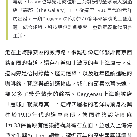
幕前，La Vie也率先走訪位於上海靜安的全球最大旗艦
店「嘉邸（The Gallery）」，從這座1930年代的老洋
房出發，一窺Gaggenau如何將340多年來累積的工藝底
蘊，結合建築、科技與包浩斯美學，重新定義當代廚居
生活。
走在上海靜安區的威海路，很難想像這條緊鄰南京西
路商圈的街道，還存在著如此濃厚的老上海風景。街
道兩旁是梧桐綠蔭、歷史建築，以及近年陸續進駐的
咖啡館、藝廊與設計選物店，城市的節奏依舊快速，
卻又多了幾分散步的餘裕。Gaggenau上海旗艦店
「嘉邸」就藏身其中。這棟四層樓的老洋房前身為興
建於1930年代的道里官邸，德國建築設計團隊
1zu33保留原有建築結構與磚石立面，並融入上海海
派文化與Art Deco語彙，讓近百年的歷史建築延續昔