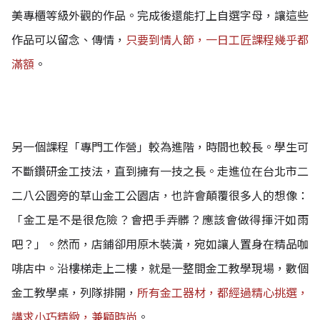
美專櫃等級外觀的作品。
完成後還能打上自選字母，讓這些
作品可以留念、傳情，
只要到情人節，一日工匠課程幾乎都
滿額
。
另一個課程「專門工作營」較為進階，時間也較長。學生可
不斷鑽研金工技法，直到擁有一技之長。
走進位在台北市二
二八公園旁的草山金工公園店，也許會顛覆很多人的想像：
「金工是不是很危險？會把手弄髒？應該會做得揮汗如雨
吧？」。
然而，店鋪卻用原木裝潢，宛如讓人置身在精品咖
啡店中。沿樓梯走上二樓，就是一整間金工教學現場，數個
金工教學桌，列隊排開，
所有金工器材，都經過精心挑選，
講求小巧精緻，兼顧時尚
。