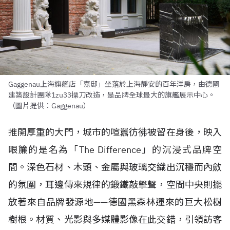
Gaggenau上海旗艦店「嘉邸」坐落於上海靜安的百年洋房，由德國
建築設計團隊1zu33操刀改造，是品牌全球最大的旗艦展示中心。
（圖片提供：Gaggenau）
推開厚重的大門，城市的喧囂彷彿被留在身後，映入
眼簾的是名為「The Difference」的沉浸式品牌空
間。深色石材、木頭、金屬與玻璃交織出沉穩而內斂
的氛圍，耳邊傳來規律的鍛鐵敲擊聲，空間中央則擺
放著來自品牌發源地——德國黑森林運來的巨大松樹
樹根。材質、光影與多媒體影像在此交錯，引領訪客