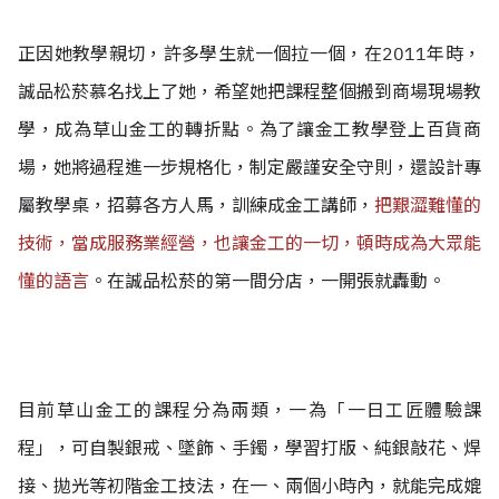
正因她教學親切，許多學生就一個拉一個，在2011年時，
誠品松菸慕名找上了她，希望她把課程整個搬到商場現場教
學，成為草山金工的轉折點。
為了讓金工教學登上百貨商
場，她將過程進一步規格化，制定嚴謹安全守則，還設計專
屬教學桌，招募各方人馬，訓練成金工講師，
把艱澀難懂的
技術，當成服務業經營，也讓金工的一切，頓時成為大眾能
懂的語言
。在誠品松菸的第一間分店，一開張就轟動。
目前草山金工的課程分為兩類，一為「一日工匠體驗課
程」，可自製銀戒、墜飾、手鐲，學習打版、純銀敲花、焊
接、拋光等初階金工技法，在一、兩個小時內，就能完成媲