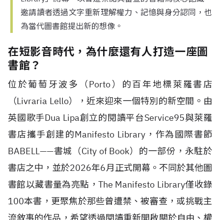
邀請讀者透過文字重新理解權力、記憶與身分認同，也
為當代圖書館提出新的想像。
在短影音時代，為什麼還有人打造一座圖
書館？
位於葡萄牙波多（
Porto
）的百年地標萊羅書店
（
Livraria Lello
），近來迎來一個特別的新空間。由
英國歌手
Dua Lipa
創立的閱讀平台
Service95
與萊羅
書店攜手創建的
Manifesto Library
，作為國際書節
BABELL
——書城（
City of Book
）的一部份，永駐於
書店之中，並於
2026
年
6
月正式開幕。不同於其他圖
書館以藏書量為亮點，
The Manifesto Library
僅收錄
100
本書，更聚焦於那些曾遭禁、被審查，或挑戰主
流敘事的作品，希望透過閱讀重新開啟關於自由、權