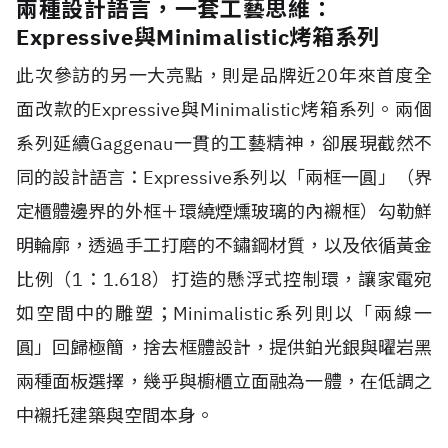
兩種設計語言，一套工藝思維：
Expressive與Minimalistic烤箱系列
此次參訪的另一大亮點，則是品牌近20年來首度全
面改款的Expressive與Minimalistic烤箱系列。兩個
系列延續Gaggenau一貫的工藝精神，卻展現截然不
同的設計語言：Expressive系列以「兩框一圓」（界
定櫃體邊界的外框＋環繞煙燻玻璃的內襯框）勾勒鮮
明輪廓，透過手工打磨的不鏽鋼材質，以及依循黃金
比例（1：1.618）打造的懸浮式控制環，讓家電宛
如空間中的雕塑；Minimalistic系列則以「兩線一
圓」回歸極簡，捨去框體設計，提供鉑光銀與曜岩黑
兩種面板選擇，幾乎與櫥櫃立面融為一體，在低調之
中襯托建築與空間本身。