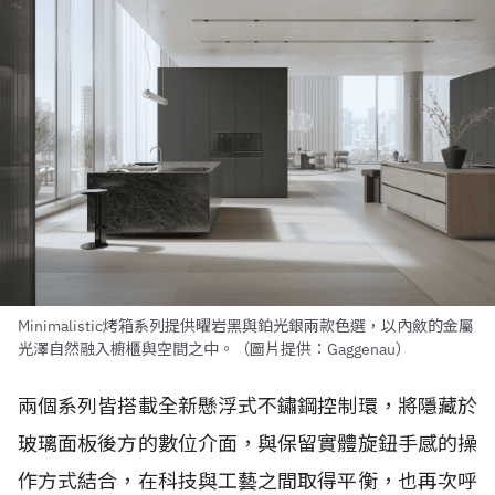
Minimalistic烤箱系列提供曜岩黑與鉑光銀兩款色選，以內斂的金屬
光澤自然融入櫥櫃與空間之中。（圖片提供：Gaggenau）
兩個系列皆搭載全新懸浮式不鏽鋼控制環，將隱藏於
玻璃面板後方的數位介面，與保留實體旋鈕手感的操
作方式結合，在科技與工藝之間取得平衡，也再次呼