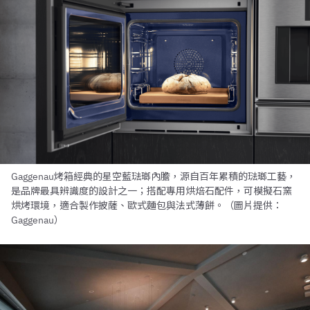
Gaggenau烤箱經典的星空藍琺瑯內膽，源自百年累積的琺瑯工藝，
是品牌最具辨識度的設計之一；搭配專用烘焙石配件，可模擬石窯
烘烤環境，適合製作披薩、歐式麵包與法式薄餅。（圖片提供：
Gaggenau）