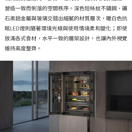
營造一致而俐落的空間秩序。深色短絲紋不鏽鋼、礦
石黑鋁金屬與玻璃交錯出細膩的材質層次，暖白色抗
眩LED燈則隨著環境光線與使用情境柔和變化；即使
放滿各式食材，水平一致的層架設計，也讓內外視覺
維持高度整齊。