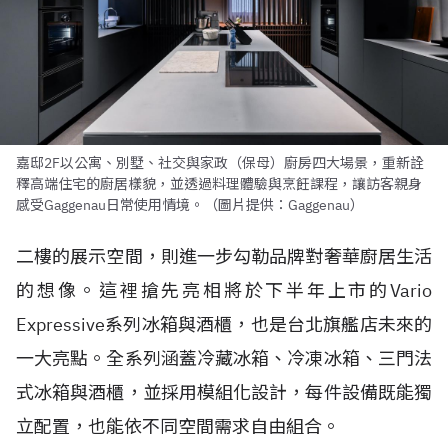
嘉邸2F以公寓、別墅、社交與家政（保母）廚房四大場景，重新詮
釋高端住宅的廚居樣貌，並透過料理體驗與烹飪課程，讓訪客親身
感受Gaggenau日常使用情境。（圖片提供：Gaggenau）
二樓的展示空間，則進一步勾勒品牌對奢華廚居生活
的想像。這裡搶先亮相將於下半年上市的Vario
Expressive系列冰箱與酒櫃，也是台北旗艦店未來的
一大亮點。全系列涵蓋冷藏冰箱、冷凍冰箱、三門法
式冰箱與酒櫃，並採用模組化設計，每件設備既能獨
立配置，也能依不同空間需求自由組合。