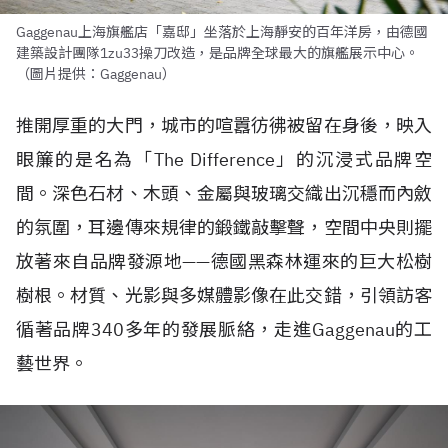
Gaggenau上海旗艦店「嘉邸」坐落於上海靜安的百年洋房，由德國
建築設計團隊1zu33操刀改造，是品牌全球最大的旗艦展示中心。
（圖片提供：Gaggenau）
推開厚重的大門，城市的喧囂彷彿被留在身後，映入
眼簾的是名為「The Difference」的沉浸式品牌空
間。深色石材、木頭、金屬與玻璃交織出沉穩而內斂
的氛圍，耳邊傳來規律的鍛鐵敲擊聲，空間中央則擺
放著來自品牌發源地——德國黑森林運來的巨大松樹
樹根。材質、光影與多媒體影像在此交錯，引領訪客
循著品牌340多年的發展脈絡，走進Gaggenau的工
藝世界。