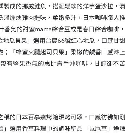
燻製成的挪威鮭魚，搭配鬆軟的洋芋蛋沙拉，清
低溫煙燻雞肉提味，柔嫩多汁，日本咖啡職人推
汁香氣的甜蜜mama綜合豆或是春日綜合咖啡，
金地瓜貝果」選用台農66號紅心地瓜，口感甘甜
擔；「蜂蜜火腿起司貝果」柔嫩的鹹香口感淋上
或帶有堅果香氣的惠比壽手沖咖啡，甘醇卻不苦
之稱的日本百慕達烤箱現烤可頌，口感彷彿如剛
頌」選用香草料理中的調味聖品「鼠尾草」煙燻