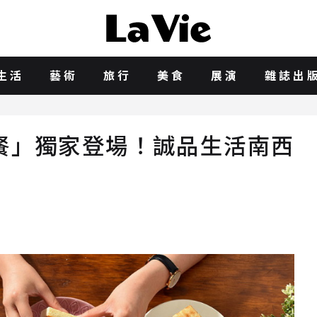
生活
藝術
旅行
美食
展演
雜誌出
餐」獨家登場！誠品生活南西