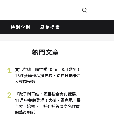
版
特別企劃
風格提案
熱門文章
1
文化空總「晴空季2026」8月登場！
16件藝術作品搶先看，從白日地景走
入夜間光影
2
「蠍子與青蛙：國巨基金會典藏展」
11月中美館登場！大衛・霍克尼、畢
卡索、培根、丁托列托等國際名作展
開藝術對話