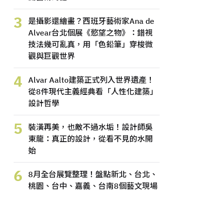
3
是攝影還繪畫？西班牙藝術家Ana de
Alvear台北個展《慾望之物》：錯視
技法幾可亂真，用「色鉛筆」穿梭微
觀與巨觀世界
4
Alvar Aalto建築正式列入世界遺產！
從8件現代主義經典看「人性化建築」
設計哲學
5
裝潢再美，也敵不過水垢！設計師吳
東龍：真正的設計，從看不見的水開
始
6
8月全台展覽整理！盤點新北、台北、
桃園、台中、嘉義、台南8個藝文現場