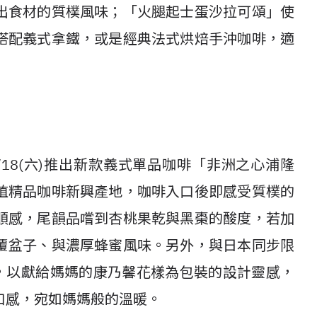
出食材的質樸風味；「火腿起士蛋沙拉可頌」使
搭配義式拿鐵，或是經典法式烘焙手沖咖啡，適
18(六)推出新款義式單品咖啡「非洲之心浦隆
植精品咖啡新興產地，咖啡入口後即感受質樸的
順感，尾韻品嚐到杏桃果乾與黑棗的酸度，若加
覆盆子、與濃厚蜂蜜風味。另外，與日本同步限
啡，以獻給媽媽的康乃馨花樣為包裝的設計靈感，
口感，宛如媽媽般的溫暖。