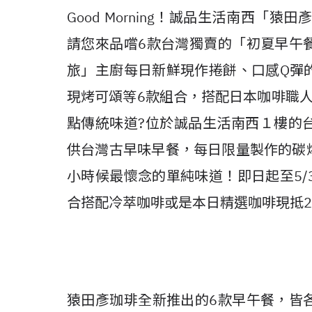
Good Morning！誠品生活南西「
請您來品嚐6款台灣獨賣的「初夏早午
旅」主廚每日新鮮現作捲餅、口感Q彈
現烤可頌等6款組合，搭配日本咖啡職
點傳統味道?位於誠品生活南西１樓的
供台灣古早味早餐，每日限量製作的碳
小時候最懷念的單純味道！即日起至5/3
合搭配冷萃咖啡或是本日精選咖啡現抵2
猿田彥珈琲全新推出的6款早午餐，皆