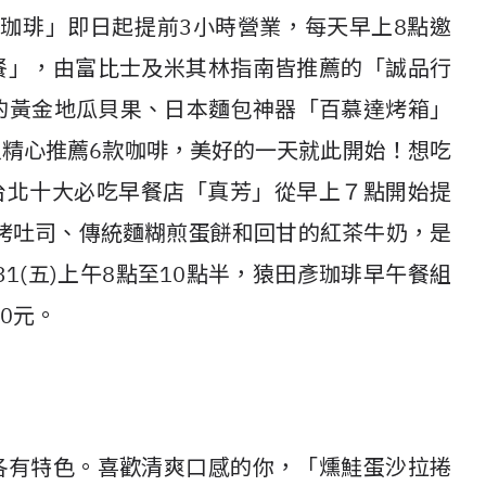
猿田彥珈琲」即日起提前3小時營業，每天早上8點邀
餐」，由富比士及米其林指南皆推薦的「誠品行
的黃金地瓜貝果、日本麵包神器「百慕達烤箱」
人精心推薦6款咖啡，美好的一天就此開始！想吃
台北十大必吃早餐店「真芳」從早上７點開始提
烤吐司、傳統麵糊煎蛋餅和回甘的紅茶牛奶，是
1(五)上午8點至10點半，猿田彥珈琲早午餐組
0元。
各有特色。喜歡清爽口感的你，「燻鮭蛋沙拉捲