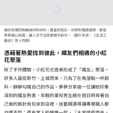
繽紛斑斕的鉤織線材和材料，豐富的色彩、材質和種類選擇，都是
夢夢細心挑選，讓人忍不住想要親手創作。（圖片來源：《生活工
藝誌》第十四期）
憑藉著熱愛找到彼此，織友們相遇的小紅
花聚落
除了手作體驗，小紅花也逐漸形成了「織友」聚落。
許多人遠從新竹、土城而來，只為了在角落點一杯飲
料，靜靜勾織自己的作品。夢夢分享過一位讓她印象
深刻的織友熟客，年輕的軍校男生總在假日時背著自
己做的鉤針背包來到店裡，技藝精湛得讓專業職人都
自嘆不如；還有客人約媽媽一起，「大家遠道而來，