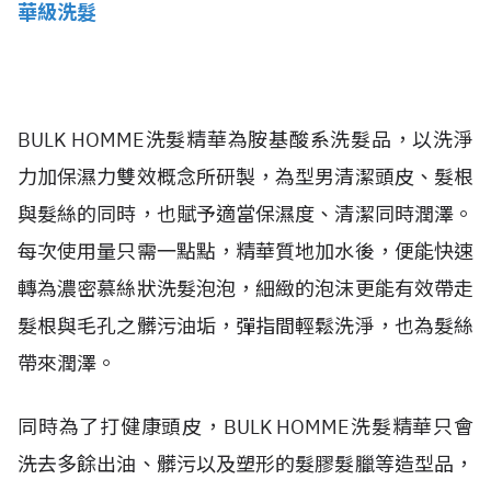
華級洗髮
BULK HOMME洗髮精華為胺基酸系洗髮品，以洗淨
力加保濕力雙效概念所研製，為型男清潔頭皮、髮根
與髮絲的同時，也賦予適當保濕度、清潔同時潤澤。
每次使用量只需一點點，精華質地加水後，便能快速
轉為濃密慕絲狀洗髮泡泡，細緻的泡沫更能有效帶走
髮根與毛孔之髒污油垢，彈指間輕鬆洗淨，也為髮絲
帶來潤澤。
同時為了打健康頭皮，BULK HOMME洗髮精華只會
洗去多餘出油、髒污以及塑形的髮膠髮臘等造型品，