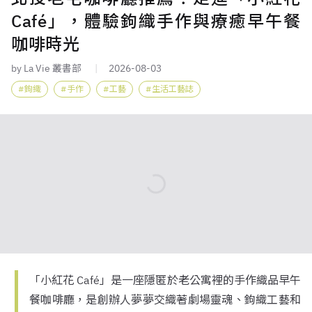
Café」，體驗鉤織手作與療癒早午餐
咖啡時光
by La Vie 叢書部
2026-08-03
鉤織
手作
工藝
生活工藝誌
「小紅花 Café」是一座隱匿於老公寓裡的手作織品早午
餐咖啡廳，是創辦人夢夢交織著劇場靈魂、鉤織工藝和