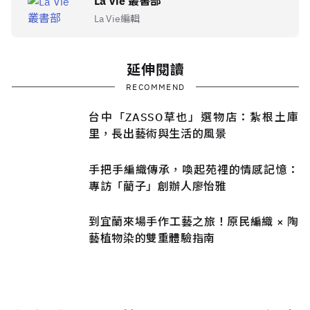
La Vie 叢書部
La Vie編輯
延伸閱讀
RECOMMEND
台中「ZASSO草也」選物店：紮根土庫
里，長出藝術與生活的風景
手把手編織傳承，喚起苑裡的情感記憶：
專訪「藺子」創辦人廖怡雅
到宜蘭來場手作工藝之旅！原民編織 × 陶
藝植物染的雙重體驗指南