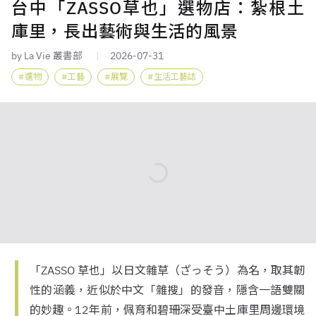
台中「ZASSO草也」選物店：紮根土
庫里，長出藝術與生活的風景
by La Vie 叢書部
2026-07-31
選物
工藝
展覽
生活工藝誌
「ZASSO 草也」以日文雜草（ざっそう）為名，取其韌
性的涵義，近似於中文「雜搜」的發音，隱含一語雙關
的妙趣。12年前，佩育和碧珊深受臺中土庫里周邊環境