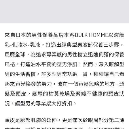
來自日本的男性保養品牌本客BULK HOMME以潔顏
乳-化妝水-乳液，打造出經典型男臉部保養三步驟，
風靡全球，為追求專業感的男性樹立迅速俐落的保養
風格，打造油水平衡的型男淨肌！然而，深入瞭解型
男的生活習慣，許多型男常功虧一簣，種種讓自己看
起來容光煥發的努力，敗在一個容易忽略的地方—頭
髮及頭皮，髮尾的枯黃乾燥及緊繃不健康的頭皮狀
況，讓型男的專業感大打折扣。
頭皮是臉部肌膚的延伸，更是僅次於眼周部分第二薄