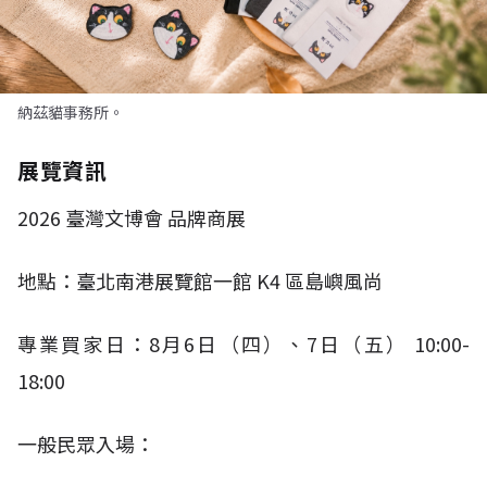
納茲貓事務所。
展覽資訊
2026
臺灣文博會 品牌商展
地點：臺北南港展覽館一館
K4
區島嶼風尚
專業買家日：
8
月
6
日（四）、
7
日（五）
10:00-
18:00​
一般民眾入場：