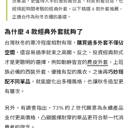
流單品，更值得入手的是剪裁合宜、材質耐看百搭，也
經得起時間考驗的經典外套。以下精選 4 款外套推薦，
正適合作為秋冬衣櫃的基礎。
為什麼 4 款經典外套就夠了
台灣秋冬的寒冷程度相對有限，
購買過多外套不僅佔
空間
，還容易過季就束之高閣。反之，投資經典款式
才是更聰明的選擇，例如動靜皆宜的
麂皮外套
、上班
族必備的西裝外套、優雅有型的風衣。之後再
巧妙搭
配不同單品
，就能變化出多種風格，也讓秋冬造型更
有層次。
另外，有調查指出，
73%
的
Z
世代
願意為永續產品
支付更高價格，凸顯選擇耐穿的單品更符合新一代消
費者的理念。