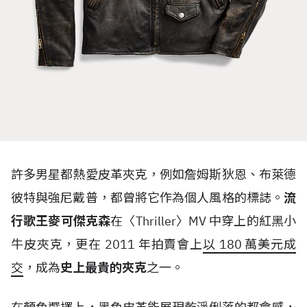
許多男星都熱愛皮革夾克，例如詹姆斯狄恩、布萊德
彼特與強尼戴普，都曾將它作為個人風格的標誌。
流
行歌王麥可傑克森
在〈
Thriller
〉
MV
中穿上的紅黑小
牛皮夾克，更在
2011
年拍賣會上
以
180
萬美元成
交
，成為
史上最貴的夾克
之一。