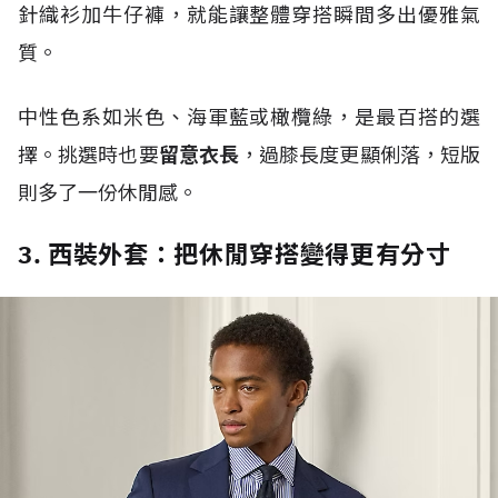
針織衫加牛仔褲，就能讓整體穿搭瞬間多出優雅氣
質。
中性色系如米色、海軍藍或橄欖綠，是最百搭的選
擇。挑選時也要
留意衣長
，過膝長度更顯俐落，短版
則多了一份休閒感。
3. 西裝外套：把休閒穿搭變得更有分寸