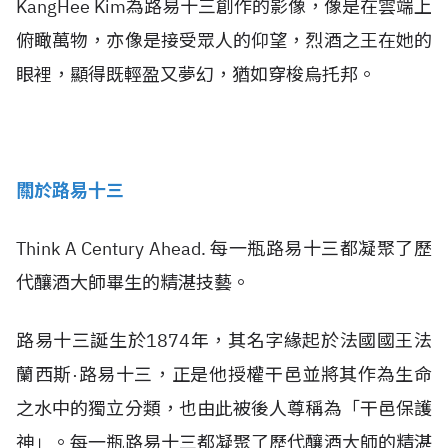
KangHee Kim為路易十三創作的影像，像是在雲端上
俯瞰萬物，亦像是接受眾人的仰望，烈酒之王在她的
眼裡，顯得既輕盈又夢幻，猶如穿梭烏托邦。
關於路易十三
Think A Century Ahead. 每一瓶路易十三都凝聚了歷
代釀酒大師畢生的精湛技藝。
路易十三誕生於1874年，其名字緣起於法國國王法
蘭西斯·路易十三，正是他授權干邑並將其作為生命
之水中的獨立分類，也由此被後人尊稱為「干邑保護
神」。每一瓶路易十三都凝聚了歷代釀酒大師的精湛