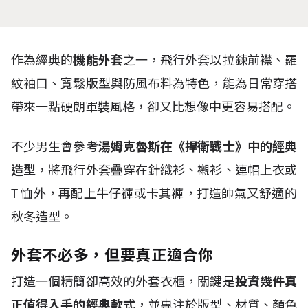
作為經典的
機能外套
之一，飛行外套以拉鍊前襟、羅
紋袖口、寬鬆版型與防風布料為特色，能為日常穿搭
帶來一點硬朗軍裝風格，卻又比想像中更容易搭配。
不少男生會參考
湯姆克魯斯在《捍衛戰士》中的經典
造型
，將飛行外套疊穿在針織衫、襯衫、連帽上衣或
T
恤外，再配上牛仔褲或卡其褲，打造帥氣又舒適的
秋冬造型。
外套不必多，但要真正適合你
打造一個精簡卻高效的外套衣櫃，關鍵是
投資幾件真
正值得入手的經典款式
，並專注於版型、材質、顏色