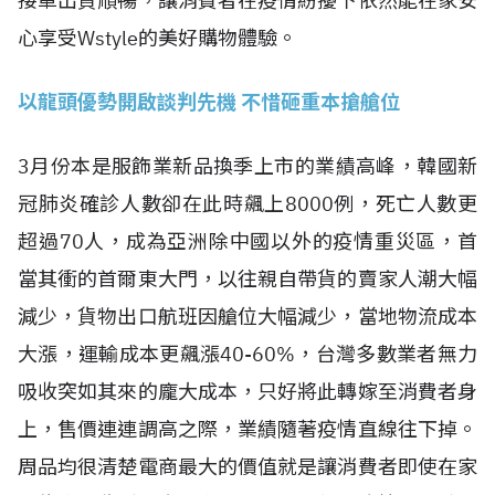
接單出貨順暢，讓消費者在疫情紛擾下依然能在家安
心享受Wstyle的美好購物體驗。
以龍頭優勢開啟談判先機 不惜砸重本搶艙位
3月份本是服飾業新品換季上市的業績高峰，韓國新
冠肺炎確診人數卻在此時飆上8000例，死亡人數更
超過70人，成為亞洲除中國以外的疫情重災區，首
當其衝的首爾東大門，以往親自帶貨的賣家人潮大幅
減少，貨物出口航班因艙位大幅減少，當地物流成本
大漲，運輸成本更飆漲40-60%，台灣多數業者無力
吸收突如其來的龐大成本，只好將此轉嫁至消費者身
上，售價連連調高之際，業績隨著疫情直線往下掉。
周品均很清楚電商最大的價值就是讓消費者即使在家