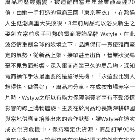
周品均歷經婚變，被迫離開當年年營業額高達20
億，由她一手打造的電商王國「東京著衣」，在熬過
人生低潮與重大失敗後，3年前周品均以浴火新生之
姿創立當前炙手可熱的電商服飾品牌 Wstyle，在此
波疫情重創全球的險境之下，品牌保持一貫優雅而堅
定的氣勢，從新品上架、接單甚至出貨，營業狀況絲
毫不見負面影響。深入電商產業已久的周品均，深知
電商操作手法最重要的是搶得先機，「永遠要比別人
想得快、做得好」，周品均分享，在成衣市場赤字一
片時，Wstyle之所以有能力保障消費者享有不受疫情
影響的線上購物體驗，主要在於周品均長期深耕韓國
與當地供應商培養出來的合作默契，讓Wstyle在這次
成衣供貨危機中，保持穩定供貨源，商品訂單90%