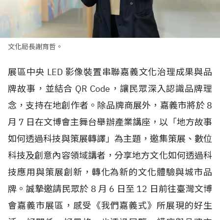
文化局長謝育哲。
展區中央
LED
影像裝置串聯嘉義文化治理成果與品
牌故事，並結合
QR Code
，讓民眾深入認識品牌理
念，支持在地創作者。除品牌商展外，嘉義市將於
8
月
7
日在文博會主舞台舉辦產業講座，以「地方故事
如何透過科技與策展轉譯」為主題，邀集策展、數位
科技及創意內容領域講者，分享地方文化如何透過科
技應用與策展創新，轉化為新的文化體驗與城市品
牌。誠摯邀請民眾於
8
月
6
日至
12
日前往臺灣文博
會嘉義市展區，感受《我們嘉義式》所展現的好生