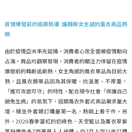
疫情爆發前的追劇熱潮 讓韓劇女主感的風衣商品熱
銷
由於疫情亞洲率先延燒，消費者心思全面被疫情動向
占滿。周品均觀察發現，消費者的關注力停留在疫情
爆發前的韓劇追劇熱，女主角感的風衣單品為目前大
熱，且風衣類單品因為其保暖、抗溫差、不厚重，
「進可攻退可守」的特性，配合現今社會「保護自己
避免生病」的氣氛下，這類風衣外套式商品需求量大
增，穩坐外套類訂購量第一名，熱銷上看千件。另
外，2020春季當紅的奶綠色、天空藍以及薰衣草紫
等粉嫩色系T恤更是人人搶購，自2月上架以來訂購