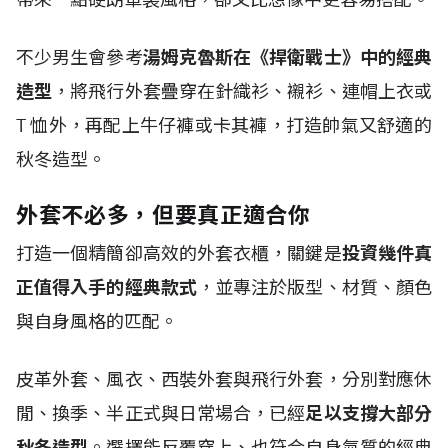
不少男生會參考
湯姆克魯斯在《捍衛戰士》中的經典
造型
，將飛行外套疊穿在針織衫、襯衫、連帽上衣或
T
恤外，再配上牛仔褲或卡其褲，打造帥氣又舒適的
秋冬造型。
外套不必多，但要真正適合你
打造一個精簡卻高效的外套衣櫃，關鍵是
投資幾件真
正值得入手的經典款式
，並專注於版型、材質、顏色
與自身風格的匹配。
皮革外套、風衣、西裝外套與飛行外套，分別對應休
閒、換季、半正式與日常場合，已經
足以支撐大部分
秋冬造型
。選擇能反覆穿上、也符合自身氣質的經典