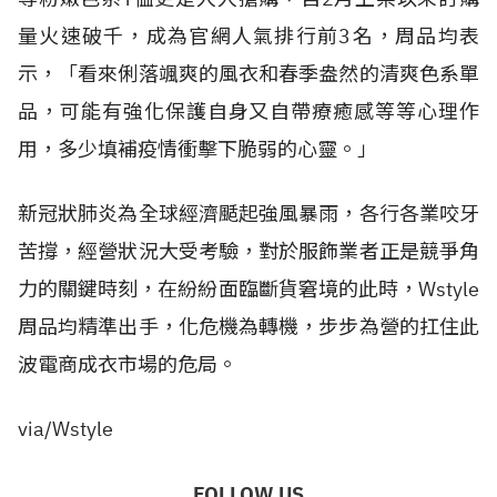
量火速破千，成為官網人氣排行前3名，周品均表
示，「看來俐落颯爽的風衣和春季盎然的清爽色系單
品，可能有強化保護自身又自帶療癒感等等心理作
用，多少填補疫情衝擊下脆弱的心靈。」
新冠狀肺炎為全球經濟颳起強風暴雨，各行各業咬牙
苦撐，經營狀況大受考驗，對於服飾業者正是競爭角
力的關鍵時刻，在紛紛面臨斷貨窘境的此時，Wstyle
周品均精準出手，化危機為轉機，步步為營的扛住此
波電商成衣市場的危局。
via/Wstyle
FOLLOW US