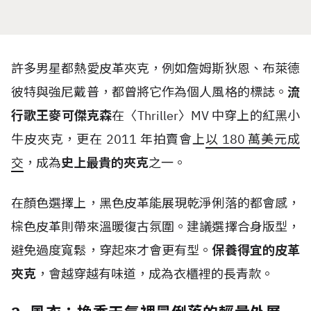
許多男星都熱愛皮革夾克，例如詹姆斯狄恩、布萊德
彼特與強尼戴普，都曾將它作為個人風格的標誌。
流
行歌王麥可傑克森
在〈
Thriller
〉
MV
中穿上的紅黑小
牛皮夾克，更在
2011
年拍賣會上
以
180
萬美元成
交
，成為
史上最貴的夾克
之一。
在顏色選擇上，黑色皮革能展現乾淨俐落的都會感，
棕色皮革則帶來溫暖復古氛圍。建議選擇合身版型，
避免過度寬鬆，穿起來才會更有型。
保養得宜的皮革
夾克
，會越穿越有味道，成為衣櫃裡的長青款。