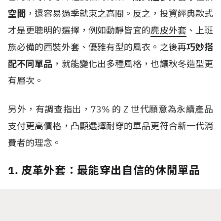
空間
，還容易過季就束之高閣。反之，投資經典款式
才是更聰明的選擇，例如動靜皆宜的
麂皮外套
、上班
族必備的西裝外套、優雅有型的風衣。之後再
巧妙搭
配不同單品
，就能變化出多種風格，也讓秋冬造型更
有層次。
另外，有調查指出，
73%
的
Z
世代
願意為永續產品
支付更高價格，凸顯選擇耐穿的單品更符合新一代消
費者的理念。
1. 皮革外套：最能穿出自信的休閒單品