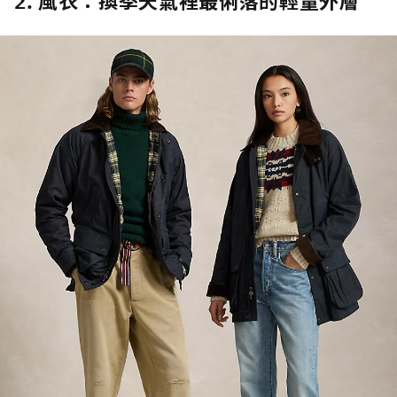
2. 風衣：換季天氣裡最俐落的輕量外層