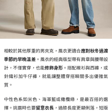
相較於其他厚重的男夾克，風衣更適合
應對秋冬過渡
季節的早晚溫差
。風衣的經典版型帶有肩章與腰帶設
計，不僅實穿，也能
修飾身形
。搭配襯衫與西褲，或
針織衫加牛仔褲，就能讓整體穿搭瞬間多出優雅氣
質。
中性色系如米色、海軍藍或橄欖綠，是最百搭的選
擇。挑選時也要
留意衣長
，過膝長度更顯俐落，短版