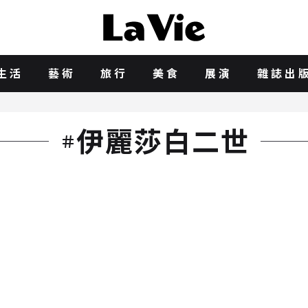
生活
藝術
旅行
美食
展演
雜誌出
伊麗莎白二世