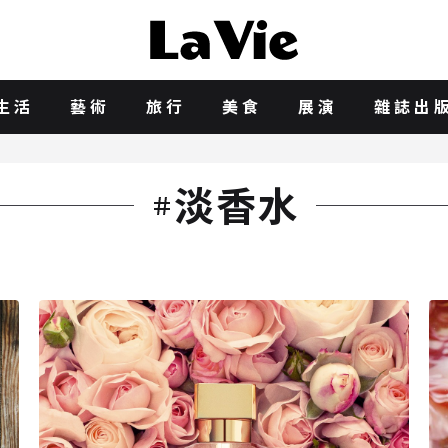
生活
藝術
旅行
美食
展演
雜誌出
淡香水