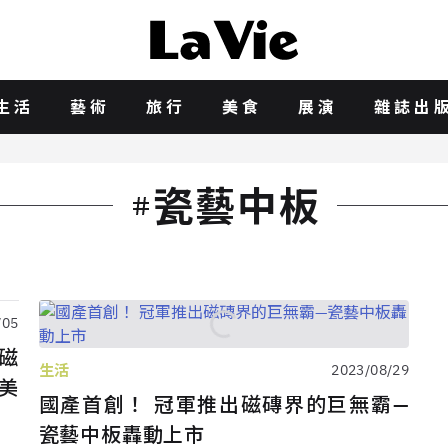
生活
藝術
旅行
美食
展演
雜誌出
瓷藝中板
/05
磁
生活
2023/08/29
美
國產首創！ 冠軍推出磁磚界的巨無霸—
瓷藝中板轟動上市