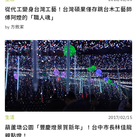
從代工變身台灣工藝！台灣碩果僅存跳台木工藝師
傅阿煙的「職人魂」
by 方敘潔
生活
2017/02/15
葫蘆墩公園「豐慶燈景賀新年」！台中市長林佳龍
親點燈！