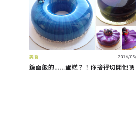
美食
2016/05
鏡面般的……蛋糕？！你捨得切開他嗎