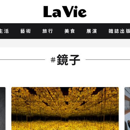
生活
藝術
旅行
美食
展演
雜誌出
鏡子