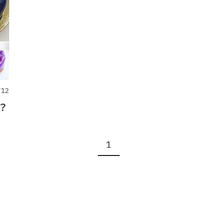
/12
？
1