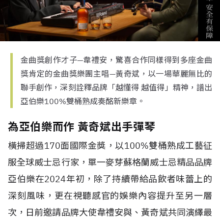
金曲獎創作才子—韋禮安，驚喜合作同樣得到多座金曲
獎肯定的金曲獎樂團主唱—黃奇斌，以一場華麗無比的
聯手創作，深刻詮釋品牌「越懂得 越值得」精神，譜出
亞伯樂100%雙桶熟成奏酩新樂章。
為亞伯樂而作 黃奇斌出手彈琴
橫掃超過170面國際金獎，以100%雙桶熟成工藝征
服全球威士忌行家，單一麥芽蘇格蘭威士忌精品品牌
亞伯樂在2024年初，除了持續帶給品飲者味蕾上的
深刻風味，更在視聽感官的娛樂內容提升至另一層
次，日前邀請品牌大使韋禮安與、黃奇斌共同演繹最