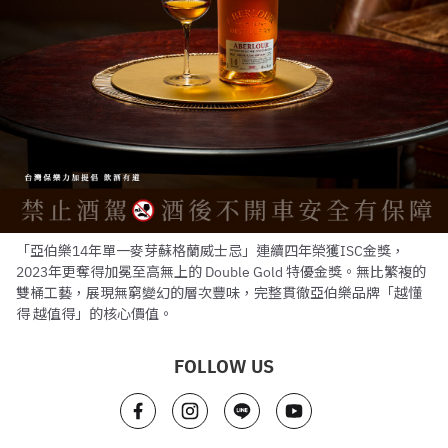
「亞伯樂14年單一麥芽蘇格蘭威士忌」連續四年榮獲ISC金獎，
2023年更奪得加冕至高無上的 Double Gold 特優金獎。無比繁複的
雙桶工藝，展現無窮變幻的層次豐味，完整貫徹亞伯樂品牌「越懂
得 越值得」的核心價值。
FOLLOW US