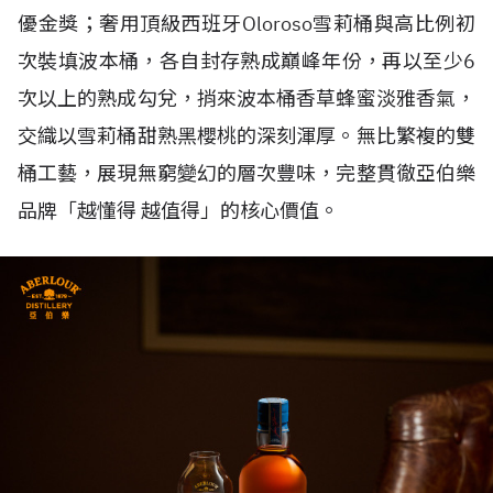
優金獎；奢用頂級西班牙Oloroso雪莉桶與高比例初
次裝填波本桶，各自封存熟成巔峰年份，再以至少6
次以上的熟成勾兌，捎來波本桶香草蜂蜜淡雅香氣，
交織以雪莉桶甜熟黑櫻桃的深刻渾厚。無比繁複的雙
桶工藝，展現無窮變幻的層次豐味，完整貫徹亞伯樂
品牌「越懂得 越值得」的核心價值。