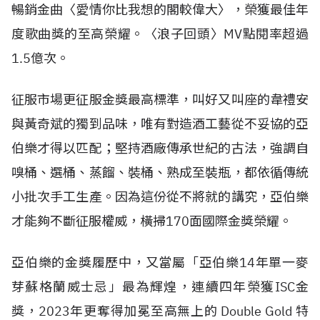
暢銷金曲〈愛情你比我想的閣較偉大〉，榮獲最佳年
度歌曲獎的至高榮耀。〈浪子回頭〉MV點閱率超過
1.5億次。
征服市場更征服金獎最高標準，叫好又叫座的韋禮安
與黃奇斌的獨到品味，唯有對造酒工藝從不妥協的亞
伯樂才得以匹配；堅持酒廠傳承世紀的古法，強調自
嗅桶、選桶、蒸餾、裝桶、熟成至裝瓶，都依循傳統
小批次手工生產。因為這份從不將就的講究，亞伯樂
才能夠不斷征服權威，橫掃170面國際金獎榮耀。
亞伯樂的金獎履歷中，又當屬「亞伯樂14年單一麥
芽蘇格蘭威士忌」最為輝煌，連續四年榮獲ISC金
獎，2023年更奪得加冕至高無上的 Double Gold 特