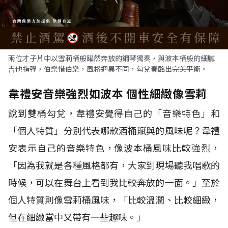
兩位才子片中以雪莉桶般躍然奔放的鋼琴獨奏，與波本桶般的細膩
吉他指彈，伯樂惜伯樂，風格迥異不同，勾兌奏酩出完美平衡。
韋禮安音樂強烈如波本 個性細緻像雪莉
說到雙桶勾兌，韋禮安覺得自己的「音樂特色」和
「個人特質」分別代表哪款酒桶賦與的風味呢？韋禮
安表示自己的音樂特色，像波本桶風味比較強烈，
「因為我就是各種風格都有，大家到現場聽我唱歌的
時候，可以在舞台上看到我比較奔放的一面。」至於
個人特質則像雪莉桶風味，「比較溫潤、比較細緻，
但在細緻當中又帶有一些趣味。」