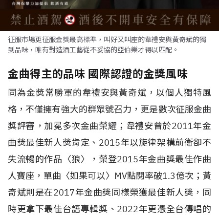
征服市場更征服金獎最高標準，叫好又叫座的韋禮安與黃奇斌的獨
到品味，唯有對造酒工藝從不妥協的亞伯樂才得以匹配。
金曲得主的品味 國際認證的金獎風味
同為金獎常勝軍的韋禮安與黃奇斌，以個人獨特風
格，不僅擁有強大的群眾號召力，更是數次征服金曲
獎評審，加冕多次金曲榮耀；韋禮安曾於2011年金
曲獎最佳新人獎肯定、2015年以旋律架構前衛卻不
失流暢的作品〈狼〉，榮登2015年金曲獎最佳作曲
人寶座，單曲〈如果可以〉MV點閱率破1.3億次；黃
奇斌則是在2017年金曲獎同樣榮獲最佳新人獎，同
時更拿下最佳台語專輯獎、2022年更憑全台傳唱的