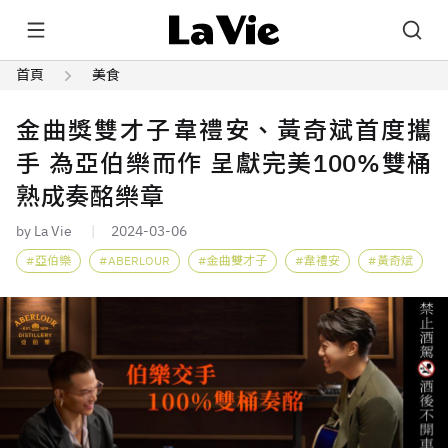
首頁
美食
金曲獎雙才子韋禮安、黃奇斌首度攜
手 為亞伯樂而作 呈獻完美100%雙桶
熟成奏酩樂章
by La Vie
2024-03-06
亞伯樂
ABERLOUR
金曲雙才子
韋禮安
黃奇斌