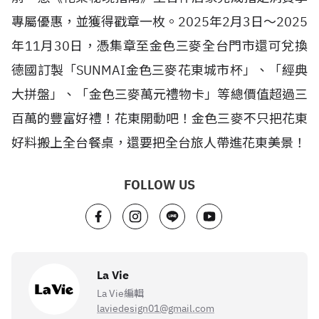
專屬優惠，並獲得戳章一枚。
2025
年
2
月
3
日～
2025
年
11
月
30
日，憑集章至金色三麥全台門市還可兌換
德國訂製「
SUNMAI
金色三麥花東城市杯」、「經典
大拼盤」、「金色三麥萬元禮物卡」等總價值超過三
百萬的豐富好禮！花東開動吧！金色三麥不只把花東
好料搬上全台餐桌，還要把全台旅人帶進花東美景！
FOLLOW US
La Vie
La Vie編輯
laviedesign01@gmail.com