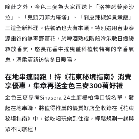
除此之外，金色三麥為大家再送上「洛神烤藜麥沙
拉」、「鬼頭刀菲力塔塔」、「剝皮辣椒鮮貝燉飯」
三道全新料理。佐餐酒也大有來頭，特別選用台東泰
源幽谷的無毒野薑花，於啤酒熟成階段冷泡數日緩緩
釋放香氣，悠長花香中搖曳薑科植物特有的辛香氣
息，溫柔清新彷彿冬日暖陽。
在地串連開跑！持《花東秘境指南》消費
享優惠，集章再送金色三麥300萬好禮
金色三麥參考
Sinasera 24
主廚楊柏偉口袋名單，發
起在地串聯，將值得推薦的優質好店全收錄在《花東
秘境指南》中，從吃喝玩樂到住宿，輕鬆規劃一趟與
眾不同旅程！