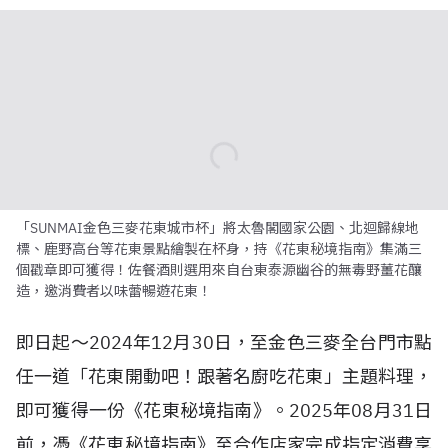
「SUNMAI金色三麥花東城市杯」將太魯閣國家公園、北迴歸線地
標、鹿野高台等花東景點繪製在杯身，持《花東秘境指南》集滿三
個戳章即可獲得！佐餐酒則選用來自台東泰源幽谷的無毒野薑花釀
造，邀消費者以味蕾暢遊花東！
即日起～
2024
年
12
月
30
日，至金色三麥全台門市點
任一道「花東開動吧！跟著名廚吃花東」主題料理，
即可獲得一份《花東秘境指南》。
2025
年
08
月
31
日
前，憑《花東秘境指南》至合作店家完成指定消費享