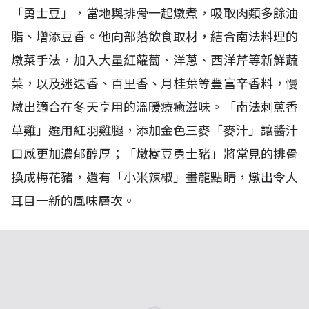
「勇士豆」，當地與排骨一起燉煮，吸取肉類多餘油
脂、增添豆香。他向部落飲食取材，結合南法料理的
燉菜手法，加入大量紅蘿蔔、洋蔥、西洋芹等新鮮蔬
菜，以及迷迭香、百里香、月桂葉等豐富辛香料，慢
燉出適合在冬天享用的溫暖療癒滋味。「南法刺蔥香
草雞」選用紅羽雞腿，添加金色三麥「麥汁」讓醬汁
口感更加濃郁醇厚；「燉樹豆勇士豬」將常見的排骨
換成梅花豬，還有「小米辣椒」畫龍點睛，燉出令人
耳目一新的風味層次。