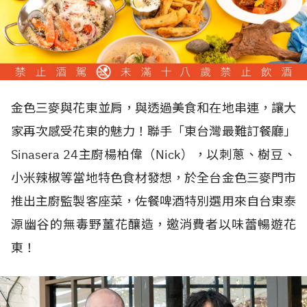
金色三麥與花東並肩，與透過美食和在地串連，讓大
家再次感受花東的魅力！聯手「東台灣最難訂餐廳」
Sinasera 24
主廚楊柏偉（
Nick
），以刺蔥、樹豆、
小米辣椒等當地特色食材發想，於全台金色三麥門市
推出主廚監製客座菜，佐餐啤酒特別選用來自台東泰
源幽谷的無毒野薑花釀造，邀消費者以味蕾暢遊花
東！