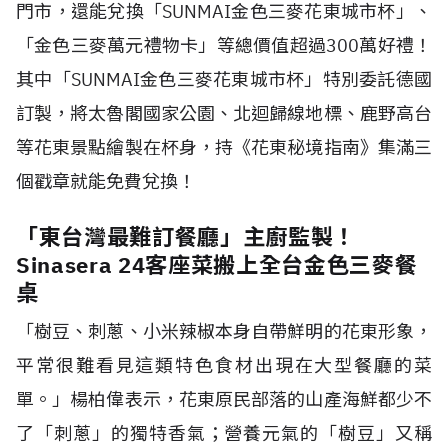
門市，還能兌換「
SUNMAI
金色三麥花東城市杯」、
「金色三麥萬元禮物卡」等總價值超過
300
萬好禮！
其中「
SUNMAI
金色三麥花東城市杯」特別委託德國
訂製，將太魯閣國家公園、北迴歸線地標、鹿野高台
等花東景點繪製在杯身，持《花東秘境指南》集滿三
個戳章就能免費兌換！
「東台灣最難訂餐廳」主廚監製！
Sinasera 24客座菜搬上全台金色三麥餐
桌
「樹豆、刺蔥、小米辣椒本身自帶鮮明的花東形象，
平常很難看見這類特色食材出現在大型餐廳的菜
單。」楊柏偉表示，花東原民部落的山產海鮮都少不
了「刺蔥」的獨特香氣；營養元氣的「樹豆」又稱