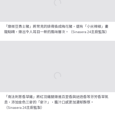
「燉樹豆勇士豬」將常見的排骨換成梅花豬，還有「小米辣椒」畫
龍點睛，燉出令人耳目一新的風味層次。（Sinasera 24主廚監製）
「南法刺蔥香草雞」將紅羽雞腿燉進百里香與迷迭香等芬芳香草氣
息，添加金色三麥的「麥汁」，醬汁口感更加濃郁醇厚。
（Sinasera 24主廚監製）