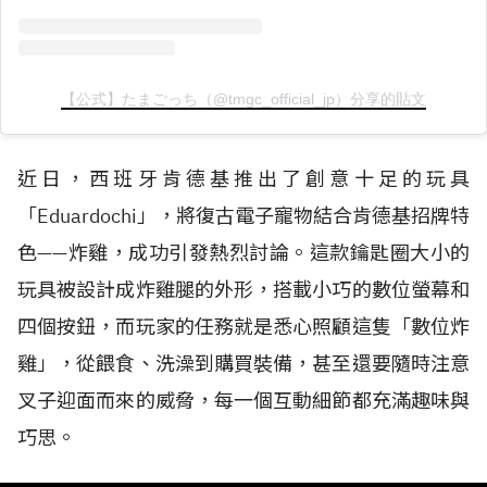
【公式】たまごっち（@tmgc_official_jp）分享的貼文
近日，西班牙肯德基推出了創意十足的玩具
「Eduardochi」，將復古電子寵物結合肯德基招牌特
色——炸雞，成功引發熱烈討論。這款鑰匙圈大小的
玩具被設計成炸雞腿的外形，搭載小巧的數位螢幕和
四個按鈕，而玩家的任務就是悉心照顧這隻「數位炸
雞」，從餵食、洗澡到購買裝備，甚至還要隨時注意
叉子迎面而來的威脅，每一個互動細節都充滿趣味與
巧思。