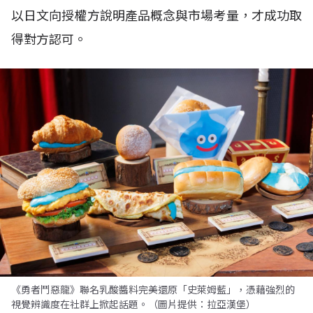
以日文向授權方說明產品概念與市場考量，才成功取
得對方認可。
《勇者鬥惡龍》聯名乳酸醬料完美還原「史萊姆藍」，憑藉強烈的
視覺辨識度在社群上掀起話題。（圖片提供：拉亞漢堡）