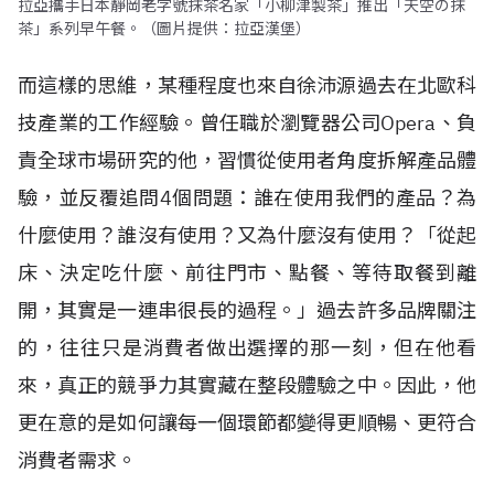
拉亞攜手日本靜岡老字號抹茶名家「小柳津製茶」推出「天空の抹
茶」系列早午餐。（圖片提供：拉亞漢堡）
而這樣的思維，某種程度也來自徐沛源過去在北歐科
技產業的工作經驗。曾任職於瀏覽器公司Opera、負
責全球市場研究的他，習慣從使用者角度拆解產品體
驗，並反覆追問4個問題：誰在使用我們的產品？為
什麼使用？誰沒有使用？又為什麼沒有使用？「從起
床、決定吃什麼、前往門市、點餐、等待取餐到離
開，其實是一連串很長的過程。」過去許多品牌關注
的，往往只是消費者做出選擇的那一刻，但在他看
來，真正的競爭力其實藏在整段體驗之中。因此，他
更在意的是如何讓每一個環節都變得更順暢、更符合
消費者需求。