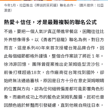
今年1月，拉亞推出《葬送的芙莉蓮》聯名合作。（圖片提供：拉亞
漢堡）
熱愛＋信任，才是最難複製的聯名公式
不過，要把一個人氣IP真正帶進早餐店，困難往往比
外界想像得多。以《勇者鬥惡龍》聯名為例，對日方
而言，這是系列40年來首次授權台灣品牌合作，因
此每個細節都格外謹慎，整個合作案談了將近 1 年。
徐沛源回憶， 團隊曾提案推出史萊姆造型流沙包，
前後打樣超過18次，合作廠商從台灣找到國外，卻
始終無法通過審核，原因是日方十分在意史萊姆眼睛
的位置與方向，認為任何細微偏差都可能影響角色形
象。而最終成功上市的藍色史萊姆乳酸醬，起初也曾
因顏色過於鮮豔而引發疑慮，直到他親自飛往日本，