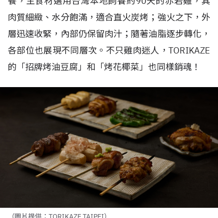
餐，主食材選用台灣本地飼養約
90
天的赤岩雞，其
肉質細緻、水分飽滿，適合直火炭烤；強火之下，外
層迅速收緊，內部仍保留肉汁；隨著油脂逐步轉化，
各部位也展現不同層次。不只雞肉迷人，
TORIKAZE
的「招牌烤油豆腐」和「烤花椰菜」也同樣銷魂！
（圖片提供：TORIKAZE TAIPEI）