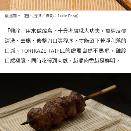
雞腿肉。（圖片提供／攝影：Izzie Pang）
「雞胗」用來做燒鳥，十分考驗職人功夫，需經反覆
清洗、去膜、修整刀口等程序，才能留下乾淨利落的
口感。
TORIKAZE TAIPEI
的處理自然不馬虎，雞胗
口感極脆、同時吃得到肉感，越嚼肉香越是鮮明。