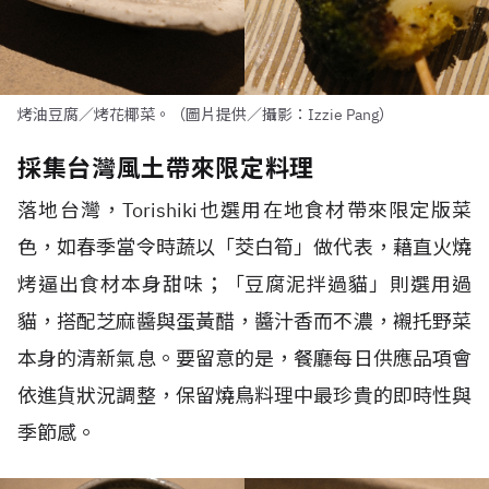
烤油豆腐／烤花椰菜。（圖片提供／攝影：Izzie Pang）
採集台灣風土帶來限定料理
落地台灣，
Torishiki
也選用在地食材帶來限定版菜
色，如春季當令時蔬以「茭白筍」做代表，藉直火燒
烤逼出食材本身甜味；「豆腐泥拌過貓」則選用過
貓，搭配芝麻醬與蛋黃醋，醬汁香而不濃，襯托野菜
本身的清新氣息。要留意的是，餐廳每日供應品項會
依進貨狀況調整，保留燒鳥料理中最珍貴的即時性與
季節感。