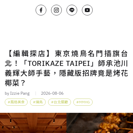
【編輯探店】東京燒鳥名門插旗台
北！「TORIKAZE TAIPEI」師承池川
義輝大師手藝，隱藏版招牌竟是烤花
椰菜？
by Izzie Pang
2026-08-06
風格美食
燒鳥
台北餐廳
MMHG