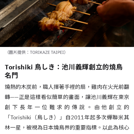
（圖片提供：TORIKAZE TAIPEI）
Torishiki 鳥しき：池川義輝創立的燒鳥
名門
燒熱的木炭前，職人揮著手裡的扇，雞肉在火光前翻
轉
——
正是這樣看似簡單的畫面，讓池川義輝在東京
創下長年一位難求的傳說。由他創立的
「
Torishiki
（鳥しき）」自
2011
年起多次蟬聯米其
林一星，被視為日本燒鳥界的重要指標。以此為核心