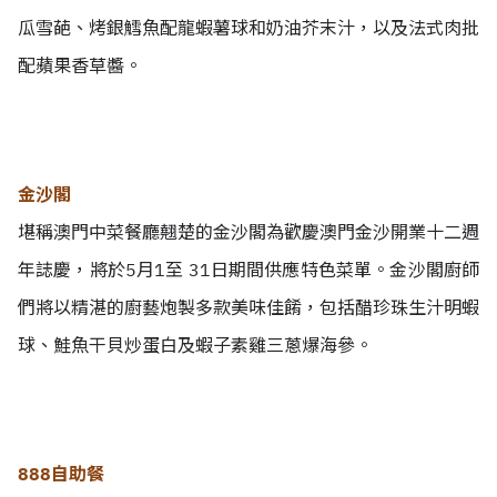
瓜雪葩、烤銀鱈魚配龍蝦薯球和奶油芥末汁，以及法式肉批
配蘋果香草醬。
金沙閣
堪稱澳門中菜餐廳翹楚的金沙閣為歡慶澳門金沙開業十二週
年誌慶，將於5月1至 31日期間供應特色菜單。金沙閣廚師
們將以精湛的廚藝炮製多款美味佳餚，包括醋珍珠生汁明蝦
球、鮭魚干貝炒蛋白及蝦子素雞三蔥爆海參。
888自助餐