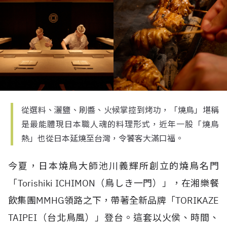
從選料、灑鹽、刷醬、火候掌控到烤功，「燒鳥」堪稱
是最能體現日本職人魂的料理形式，近年一股「燒鳥
熱」也從日本延燒至台灣，令饕客大滿口福。
今夏，日本燒鳥大師
池川義輝所創立的燒鳥名門
「
Torishiki ICHIMON
（鳥しき一門）」，在湘樂餐
飲集團
MMHG
領路之下，帶著全新品牌「
TORIKAZE
TAIPEI
（台北鳥風）」登台。這套以火侯、時間、