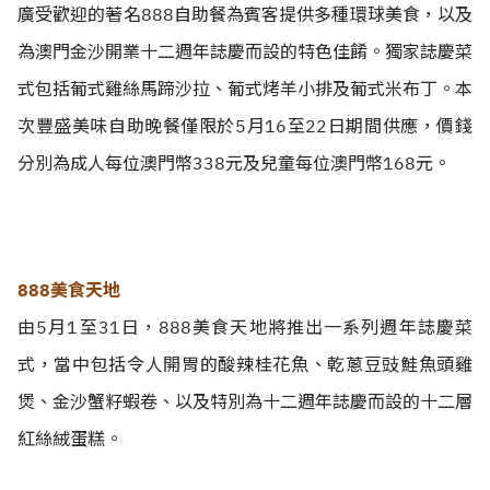
廣受歡迎的著名888自助餐為賓客提供多種環球美食，以及
為澳門金沙開業十二週年誌慶而設的特色佳餚。獨家誌慶菜
式包括葡式雞絲馬蹄沙拉、葡式烤羊小排及葡式米布丁。本
次豐盛美味自助晚餐僅限於5月16至22日期間供應，價錢
分別為成人每位澳門幣338元及兒童每位澳門幣168元。
888美食天地
由5月1至31日，888美食天地將推出一系列週年誌慶菜
式，當中包括令人開胃的酸辣桂花魚、乾蔥豆豉鮭魚頭雞
煲、金沙蟹籽蝦卷、以及特別為十二週年誌慶而設的十二層
紅絲絨蛋糕。