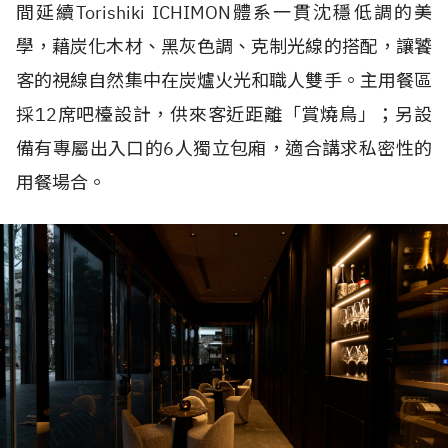
間延續
Torishiki ICHIMON體系
一貫沈穩低調的美
學，藉炭化木材、黑灰色調、克制光線的搭配，讓饕
客的視線自然集中在炭爐火光和職人雙手。主用餐區
採
12
席吧檯設計，供來客近距離「賞燒鳥」；另設
備有專屬出入口的
6
人獨立包廂，適合講求私密性的
用餐場合。