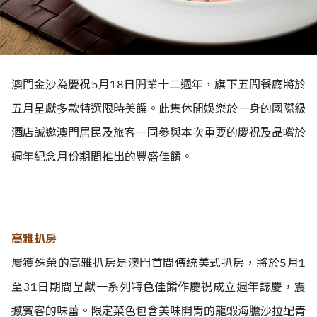
澳門金沙為慶祝5月18日開業十二週年，旗下五間餐廳將於
五月呈獻多款特選限時美饌。此集休閒娛樂於一身的國際級
酒店誠邀澳門居民及旅客一同參與本次重要的慶祝及品嚐於
週年紀念月份期間推出的豐盛佳餚。
高雅扒房
屢獲殊榮的高雅扒房是澳門首間傳統美式扒房，將於5月1
至31日期間呈獻一系列特色佳餚作慶祝成立週年誌慶，震
撼賓客的味蕾。限定菜色包含美味開胃的龍蝦海膽沙拉配青