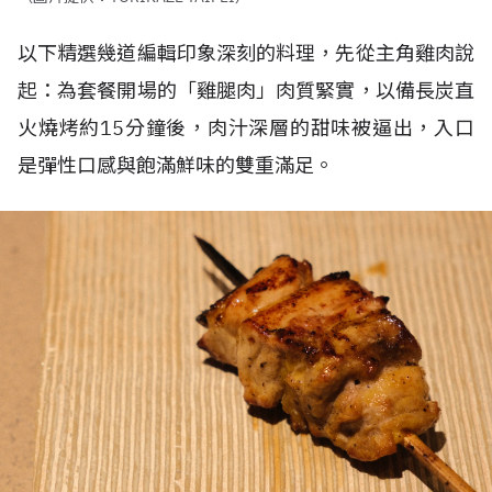
以下精選幾道編輯印象深刻的料理，先從主角雞肉說
起：為套餐開場的「雞腿肉」肉質緊實，以備長炭直
火燒烤約
15
分鐘後，肉汁深層的甜味被逼出，入口
是彈性口感與飽滿鮮味的雙重滿足。