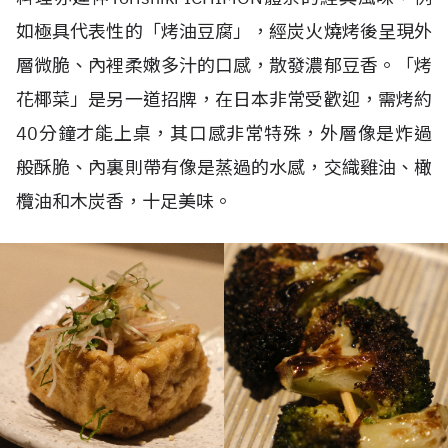
如極具代表性的「烤油豆腐」，經炭火燒烤後呈現外
層微脆、內裡柔嫩多汁的口感，散發濃郁豆香。「烤
花椰菜」是另一道招牌，在日本非常受歡迎，需烤約
40
分鐘才能上桌，其口感非常特殊，外層像是炸過
般酥脆、內裏則帶有像是蒸過的水感，交織雞油、橄
欖油和木炭香，十足美味。