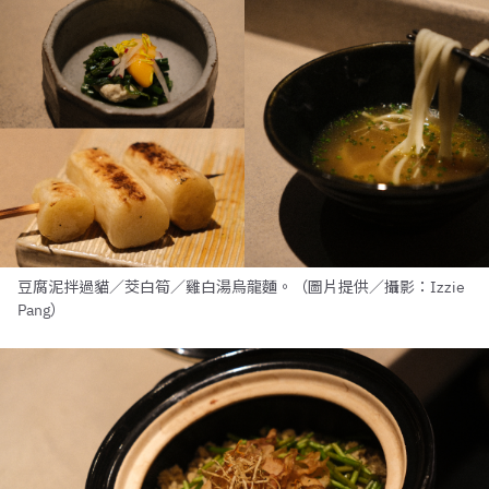
豆腐泥拌過貓／茭白筍／雞白湯烏龍麵。（圖片提供／攝影：Izzie
Pang）