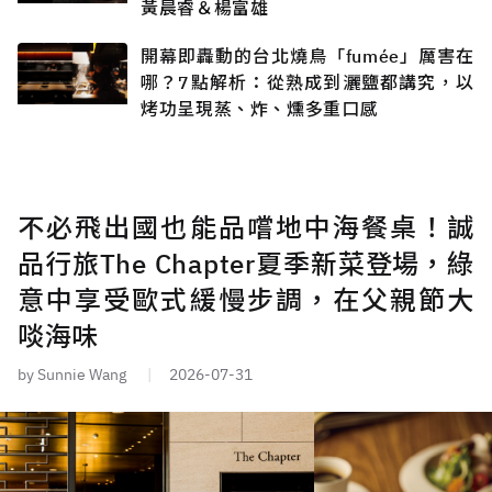
黃晨睿＆楊富雄
開幕即轟動的台北燒鳥「fumée」厲害在
哪？7點解析：從熟成到灑鹽都講究，以
烤功呈現蒸、炸、燻多重口感
不必飛出國也能品嚐地中海餐桌！誠
品行旅The Chapter夏季新菜登場，綠
意中享受歐式緩慢步調，在父親節大
啖海味
by Sunnie Wang
2026-07-31