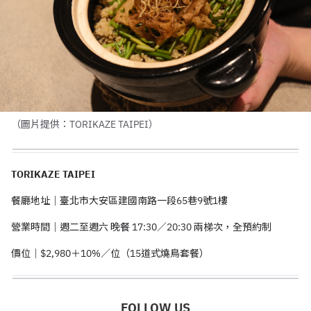
（圖片提供：TORIKAZE TAIPEI）
TORIKAZE TAIPEI
餐廳地址｜臺北市大安區建國南路一段
65
巷
9
號
1
樓
營業時間｜週二至週六 晚餐
17:30
／
20:30
兩梯次，全預約制
價位｜
$2,980
＋
10%
／位（
15
道式燒鳥套餐）
FOLLOW US