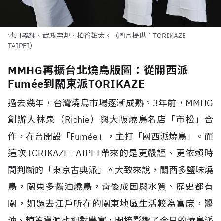
池川義輝、武政宇邦、柏谷雄太。（圖片提供：TORIKAZE
TAIPEI）
MMHG再擴台北燒鳥版圖：從關西派
Fumée到關東派TORIKAZE
過去幾年，台灣燒鳥市場逐漸成熟。
3
年前，
MMHG
創辦人林泉（
Richie
）與大阪燒鳥名店「市松」合
作，在台開設「
Fumée
」，主打「關西派燒鳥」。而
這次
TORIKAZE TAIPEI
帶來的是更嚴謹、更依賴時
間判斷的「東京古典派」。大致來說，關西多鹽味燒
鳥，關東多醬油燒鳥，背後成因與水質、歷史都有
關，如過去江戶所在的關東地區生活較為富庶，醬
油、糖等資源也相對豐富，間接影響了今日的燒鳥派