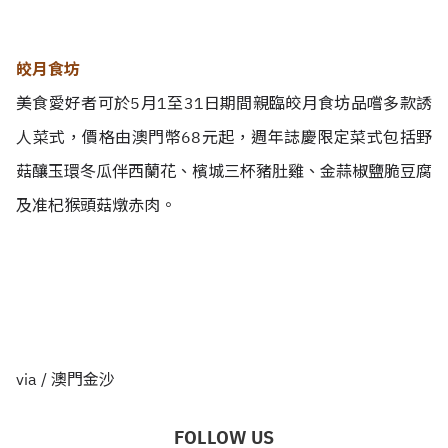
皎月食坊
美食愛好者可於5月1至31日期間親臨皎月食坊品嚐多款誘
人菜式，價格由澳門幣68元起，週年誌慶限定菜式包括野
菇釀玉環冬瓜伴西蘭花、檳城三杯豬肚雞、金蒜椒鹽脆豆腐
及准杞猴頭菇燉赤肉。
via / 澳門金沙
FOLLOW US