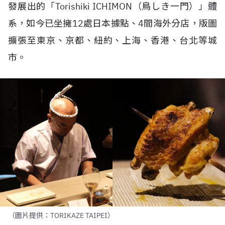
發展出的「
Torishiki ICHIMON
（鳥しき一門）」體
系，如今已坐擁
12
處日本據點、
4
間海外分店，版圖
擴張至東京、京都、紐約、上海、香港、台北等城
市。
（圖片提供：TORIKAZE TAIPEI）