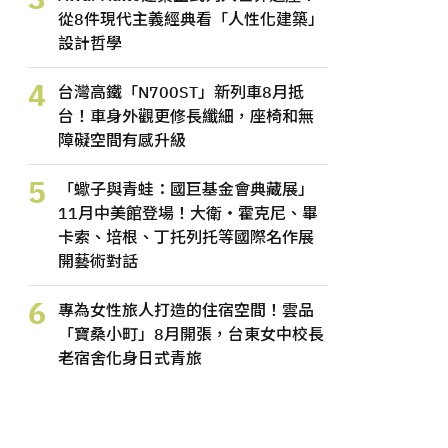
從8件現代主義經典看「人性化建築」
設計哲學
4
台灣高鐵「N700ST」新列車8月抵
台！車身外觀更修長纖細，座椅和無
障礙空間有感升級
5
「蠍子與青蛙：國巨基金會典藏展」
11月中美館登場！大衛・霍克尼、畢
卡索、培根、丁托列托等國際名作展
開藝術對話
6
專為女性旅人打造的住宿空間！雲品
「寶桑小町」8月開張，台東女中校長
老宿舍化身日式青旅