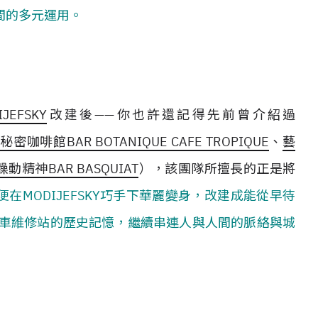
間的多元運用。
IJEFSKY
改建後——你也許還記得先前曾介紹過
咖啡館BAR BOTANIQUE CAFE TROPIQUE
、
藝
躁動精神BAR BASQUIAT
），該團隊所擅長的正是將
ot便在MODIJEFSKY巧手下華麗變身，改建成能從早待
車維修站的歷史記憶，繼續串連人與人間的脈絡與城