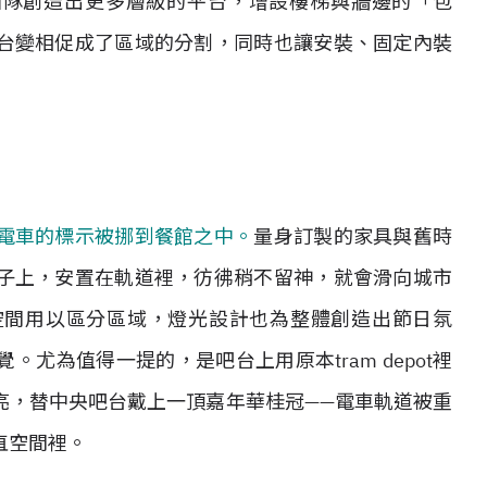
團隊創造出更多層級的平台，增設樓梯與牆邊的「包
台變相促成了區域的分割，同時也讓安裝、固定內裝
電車的標示被挪到餐館之中。
量身訂製的家具與舊時
子上，安置在軌道裡，彷彿稍不留神，就會滑向城市
空間用以區分區域，燈光設計也為整體創造出節日氛
尤為值得一提的，是吧台上用原本tram depot裡
亮，替中央吧台戴上一頂嘉年華桂冠——電車軌道被重
直空間裡。