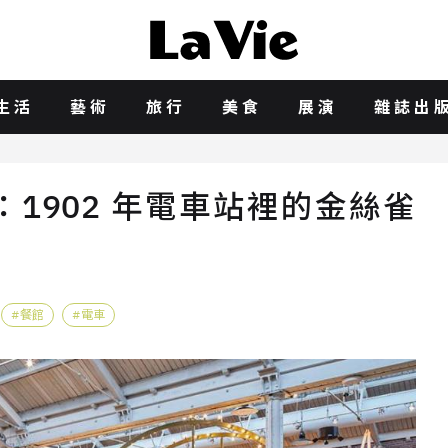
生活
藝術
旅行
美食
展演
雜誌出
1902 年電車站裡的金絲雀
餐館
電車