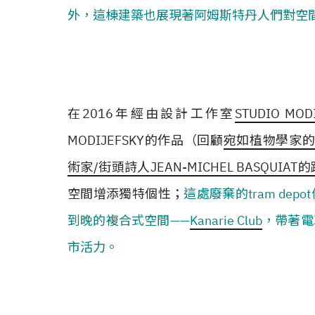
外，這棟建築也展現著阿姆斯特丹人們對空
在2016年經由設計工作室
STUDIO MOD
MODIJEFSKY的作品（回顧
宛如植物學家的秘密
術家/街頭詩人JEAN-MICHEL BASQUIAT的
空間增添獨特個性；
這處廢棄的tram dep
到晚的複合式空間——
Kanarie Club
，帶著電
市活力。