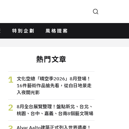
版
特別企劃
風格提案
熱門文章
1
文化空總「晴空季2026」8月登場！
16件藝術作品搶先看，從白日地景走
入夜間光影
2
8月全台展覽整理！盤點新北、台北、
桃園、台中、嘉義、台南8個藝文現場
3
Alvar Aalto建築正式列入世界遺產！