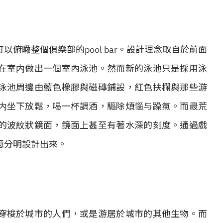
俯瞰整個俱樂部的pool bar。設計理念取自於前面
在室内做出一個室內泳池。然而新的泳池只是採用泳
泳池周邊由藍色橡膠與磁磚鋪設，紅色扶欄與那些游
内坐下放鬆，喝一杯調酒，驅除煩惱与躁氣。而最荒
的波紋狀鏡面，鏡面上甚至有著水深的刻度。通過戲
憶分明設計出來。
穿梭於城市的人們，或是游居於城市的其他生物。而