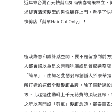
近年來台灣百元快剪店如雨後春筍般林立，剪
求舒爽清潔髮型的男性顧客上門，看準了快
快剪店「剪單Hair Cut Only」！
植栽綠意和設計感空間，要不是留意到前方
人都會誤以為是文青咖啡廳或是質感選務店，將店
「簡單」，由知名斐瑟髮廊創辦人鄧泰華攜手
所打造的這個全新髮廊品牌，除了讓新銳設
致。比起過往動輒上千元花費的頂級髮廊，
之所以有開設「剪單」髮廊念頭，鄧泰華表