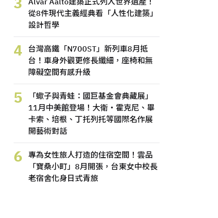
3
Alvar Aalto建築正式列入世界遺產！
從8件現代主義經典看「人性化建築」
設計哲學
4
台灣高鐵「N700ST」新列車8月抵
台！車身外觀更修長纖細，座椅和無
障礙空間有感升級
5
「蠍子與青蛙：國巨基金會典藏展」
11月中美館登場！大衛・霍克尼、畢
卡索、培根、丁托列托等國際名作展
開藝術對話
6
專為女性旅人打造的住宿空間！雲品
「寶桑小町」8月開張，台東女中校長
老宿舍化身日式青旅