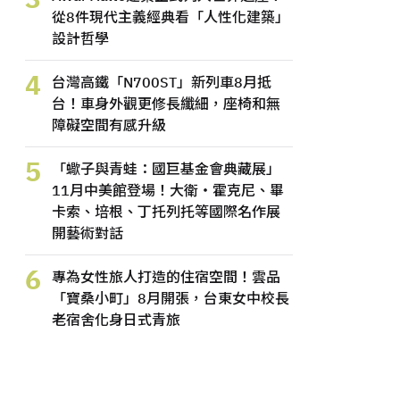
從8件現代主義經典看「人性化建築」
設計哲學
4
台灣高鐵「N700ST」新列車8月抵
台！車身外觀更修長纖細，座椅和無
障礙空間有感升級
5
「蠍子與青蛙：國巨基金會典藏展」
11月中美館登場！大衛・霍克尼、畢
卡索、培根、丁托列托等國際名作展
開藝術對話
6
專為女性旅人打造的住宿空間！雲品
「寶桑小町」8月開張，台東女中校長
老宿舍化身日式青旅