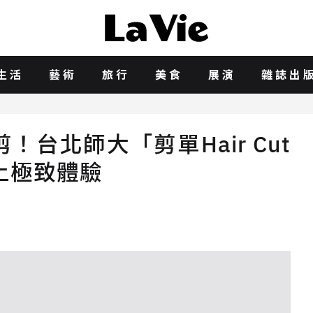
生活
藝術
旅行
美食
展演
雜誌出
台北師大「剪單Hair Cut
頂上極致體驗