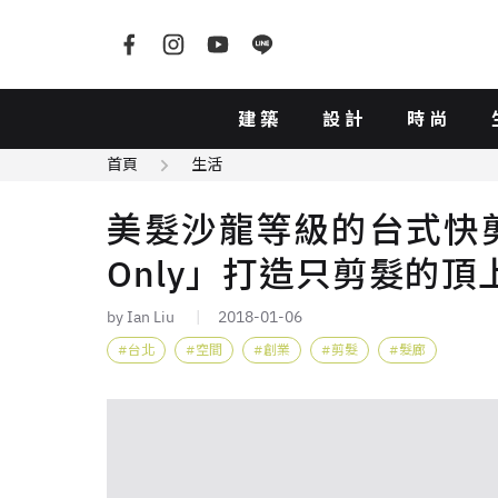
建築
設計
時尚
首頁
生活
美髮沙龍等級的台式快剪！
Only」打造只剪髮的
by Ian Liu
2018-01-06
台北
空間
創業
剪髮
髮廊