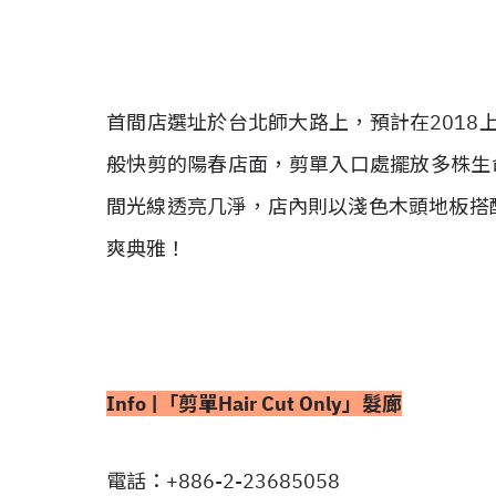
首間店選址於台北師大路上，預計在2018
般快剪的陽春店面，剪單入口處擺放多株生
間光線透亮几淨，店內則以淺色木頭地板搭
爽典雅！
Info |「剪單Hair Cut Only」髮廊
電話：+886-2-23685058