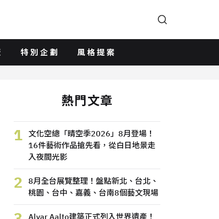
版
特別企劃
風格提案
熱門文章
1
文化空總「晴空季2026」8月登場！
16件藝術作品搶先看，從白日地景走
入夜間光影
2
8月全台展覽整理！盤點新北、台北、
桃園、台中、嘉義、台南8個藝文現場
3
Alvar Aalto建築正式列入世界遺產！