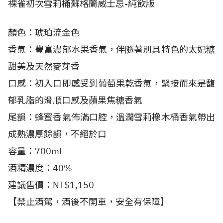
裸雀初次雪莉桶蘇格蘭威士忌-純飲版
顏色：琥珀流金色
香氣：豐富濃郁水果香氣，伴隨著別具特色的太妃糖
甜美及天然麥芽香
口感：初入口即感受到葡萄果乾香氣，緊接而來是馥
郁乳脂的滑順口感及蘋果焦糖香氣
尾韻：蜂蜜香氣佈滿口腔，溫潤雪莉橡木桶香氣帶出
成熟濃厚餘韻，不絕於口
容量：700ml
酒精濃度：40%
建議售價：NT$1,150
【禁止酒駕，酒後不開車，安全有保障】