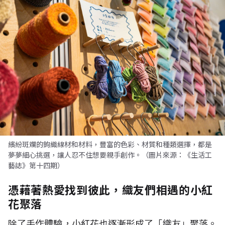
繽紛斑斕的鉤織線材和材料，豐富的色彩、材質和種類選擇，都是
夢夢細心挑選，讓人忍不住想要親手創作。（圖片來源：《生活工
藝誌》第十四期）
憑藉著熱愛找到彼此，織友們相遇的小紅
花聚落
除了手作體驗，小紅花也逐漸形成了「織友」聚落。