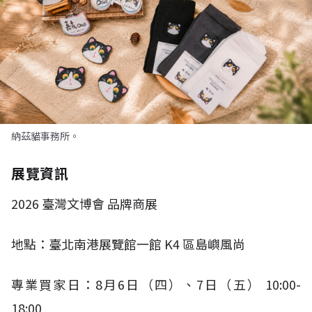
納茲貓事務所。
展覽資訊
2026
臺灣文博會 品牌商展
地點：臺北南港展覽館一館
K4
區島嶼風尚
專業買家日：
8
月
6
日（四）、
7
日（五）
10:00-
18:00​