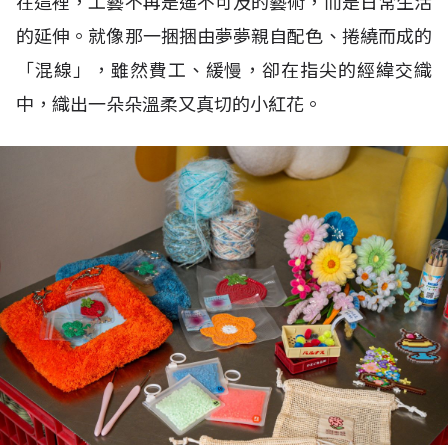
在這裡，工藝不再是遙不可及的藝術，而是日常生活
的延伸。就像那一捆捆由夢夢親自配色、捲繞而成的
「混線」，雖然費工、緩慢，卻在指尖的經緯交織
中，織出一朵朵溫柔又真切的小紅花。