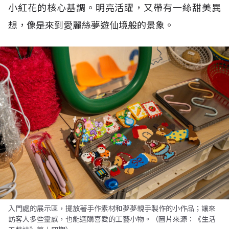
小紅花的核心基調。明亮活躍，又帶有一絲甜美異
想，像是來到愛麗絲夢遊仙境般的景象。
入門處的展示區，擺放著手作素材和夢夢親手製作的小作品；讓來
訪客人多些靈感，也能選購喜愛的工藝小物。（圖片來源：《生活