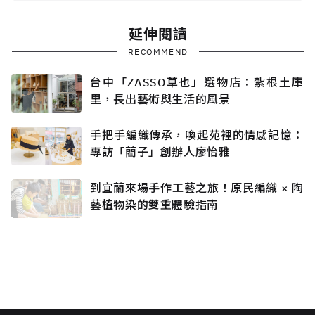
延伸閱讀
RECOMMEND
台中「ZASSO草也」選物店：紮根土庫
里，長出藝術與生活的風景
手把手編織傳承，喚起苑裡的情感記憶：
專訪「藺子」創辦人廖怡雅
到宜蘭來場手作工藝之旅！原民編織 × 陶
藝植物染的雙重體驗指南