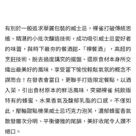
有別於一般追求華麗包裝的威士忌，裸雀打破傳統思
維、精湛的小批次釀造技術，成功吸引威士忌愛好者
的味蕾，與時下最夯的餐酒館-「裸餐酒」，高超的
烹飪技術、脫去過度講究的擺盤、還原食材本身所交
織出最美好的風味，享受當下愉悅輕鬆氣氛的概念不
謀而合！在發表會當日，更聯手打造限定餐點，以酒
入菜，引出食材原本的鮮活風味，突顯裸雀 純飲版
特有的蜂蜜、水果香氣及馥郁乳脂的口感。不僅如
此，壓軸甜點榛果威士忌巧克力泡芙，濃郁蜂蜜香氣
散發層次分明、平衡優雅的尾韻，美好收尾令人讚不
絕口。