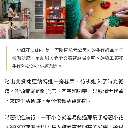
「小紅花 Café」是一座隱匿於老公寓裡的手作織品早午
餐咖啡廳，是創辦人夢夢交織著劇場靈魂、鉤織工藝和
手作熱愛的小小遊樂園。
踏出北投捷運站轉進一旁巷弄，彷彿進入了時光隧
道。街頭巷尾的雜貨店、老宅和廟宇，是數個世代留
下來的生活軌跡，至今依舊活躍熱鬧。
沿著街道前行，一不小心就容易錯過那扇手繪著小花
圖案的玻璃窗木門。梯間牆面有著明亮的彩繪，拾級