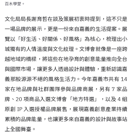
百木學堂。
文化局局長謝育哲在談及策展初衷時提到，這不只是
一場品牌的展示，更是一份來自嘉義的生活提案。展
覽以「好生活、好關係、好風格」為核心，梳理出小
城獨有的人情溫度與文化紋理。文博會就像是一座跨
越地域的橋樑，將這些在地孕育的創意能量推向全台
與國際市場，讓更多人透過設計與體驗，重新認識嘉
義那股源源不絕的風格生活力。今年嘉義市共有
14
家在地品牌與社群團隊參與品牌商展，另有
7
家品
牌、
20
項商品入選文博會「地方特選」，以及
4
組
原創
IP
入選授權品牌展售，展現嘉義創意產業持續
累積的品牌能量，也讓更多來自嘉義的設計與故事站
上全國舞臺。