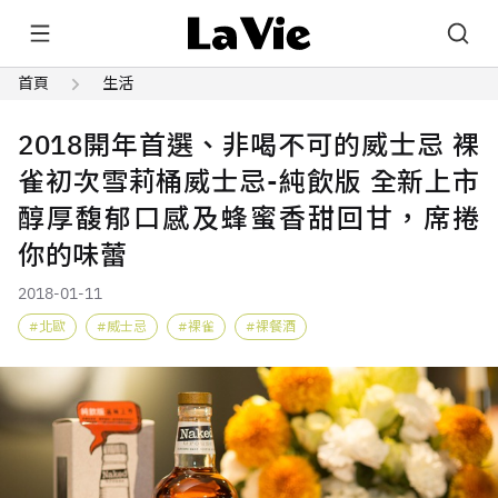
首頁
生活
2018開年首選、非喝不可的威士忌 裸
雀初次雪莉桶威士忌-純飲版 全新上市
醇厚馥郁口感及蜂蜜香甜回甘，席捲
你的味蕾
2018-01-11
北歐
威士忌
裸雀
裸餐酒