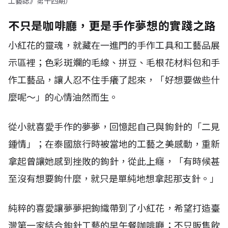
工藝誌》第十四期）
不只是咖啡廳，更是手作夢想的實踐之路
小紅花的靈魂，就藏在一進門的手作工具和工藝品展
示區裡；色彩斑斕的毛線、拼豆、毛根花材料包和手
作工藝品，讓人忍不住手癢了起來，「好想要做些什
麼呢～」的心情油然而生。
從小就喜愛手作的夢夢，回憶起自己與鉤針的「二見
鍾情」；在泰國旅行時被當地的工藝之美感動，重新
拿起曾讓她感到挫敗的鉤針，從此上癮，「有時候甚
至沒有想要鉤什麼，就只是單純地想拿起那支針。」
純粹的喜愛讓夢夢把鉤織帶到了小紅花，希望打造臺
灣第一家結合鉤針工藝的早午餐咖啡廳；不只販售飲