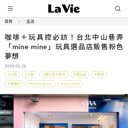
首頁
生活
咖啡＋玩具控必訪！台北中山巷弄
「mine mine」玩具選品店販售粉色
夢想
2018-01-26
玩具
文創
麗莎與卡斯柏
選品店
選物
福福好
Foufou Bunny
mine mine