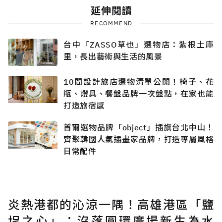
延伸閱讀
RECOMMEND
台中「ZASSO草也」選物店：紮根土庫
里，長出藝術與生活的風景
10間設計旅店選物清單公開！椅子、花
瓶、燈具、餐盤品牌一次盤點，在家也能
打造旅宿感
首爾選物品牌「object」插旗台北中山！
齊聚韓國人氣插畫家品牌，打造專屬風格
日常配件
炎熱港都的沁涼一隅！高雄港區「鹽
埕之心」：沒落圓環廣場新生為水