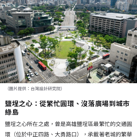
（圖片提供：台灣設計研究院）
鹽埕之心：從繁忙圓環、沒落廣場到城市
綠島
鹽埕之心所在之處，曾是高雄鹽埕區最繁忙的交通圓
環（位於中正四路、大勇路口），承載著老城的繁華