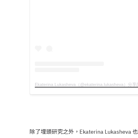
Ekaterina Lukasheva（@ekaterina.lukasheva）
除了埋頭研究之外，Ekaterina Lukash