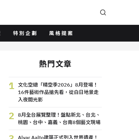
版
特別企劃
風格提案
熱門文章
1
文化空總「晴空季2026」8月登場！
16件藝術作品搶先看，從白日地景走
入夜間光影
2
8月全台展覽整理！盤點新北、台北、
桃園、台中、嘉義、台南8個藝文現場
3
Alvar Aalto建築正式列入世界遺產！