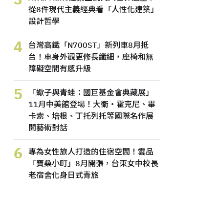
從8件現代主義經典看「人性化建築」
設計哲學
4
台灣高鐵「N700ST」新列車8月抵
台！車身外觀更修長纖細，座椅和無
障礙空間有感升級
5
「蠍子與青蛙：國巨基金會典藏展」
11月中美館登場！大衛・霍克尼、畢
卡索、培根、丁托列托等國際名作展
開藝術對話
6
專為女性旅人打造的住宿空間！雲品
「寶桑小町」8月開張，台東女中校長
老宿舍化身日式青旅