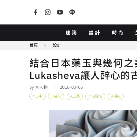
建築
設計
時尚
首頁
設計
結合日本藥玉與幾何之美！
Lukasheva讓人醉
by 大人物
2018-03-05
日本
幾何
工藝
俄羅斯
摺紙