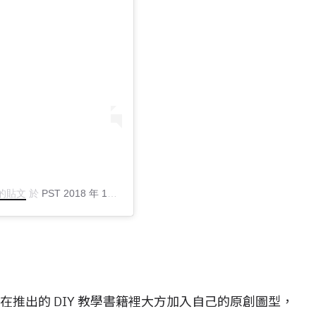
分享的貼文
於
PST 2018 年 12月 月 14 日 上午 7:40
張貼
eva 也在推出的 DIY 教學書籍裡大方加入自己的原創圖型，