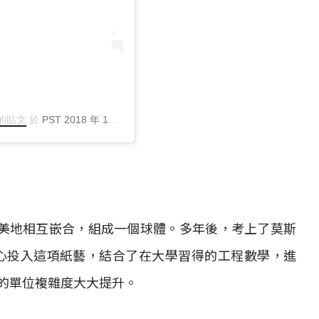
分享的貼文
於
PST 2018 年 12月 月 20 日 上午 8:41
張貼
美地相互嵌合，組成一個球體。多年後，考上了莫斯
心投入這項紙藝，結合了在大學習得的工程數學，進
讓作品的單位複雜度大大提升。