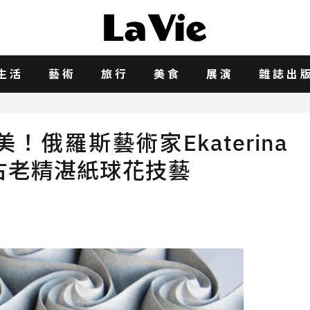
生活
藝術
旅行
美食
展演
雜誌出
俄羅斯藝術家Ekaterina
心的古老精湛紙球花技藝