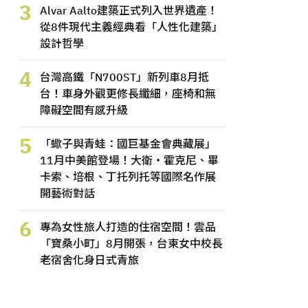
3
Alvar Aalto建築正式列入世界遺產！
從8件現代主義經典看「人性化建築」
設計哲學
4
台灣高鐵「N700ST」新列車8月抵
台！車身外觀更修長纖細，座椅和無
障礙空間有感升級
5
「蠍子與青蛙：國巨基金會典藏展」
11月中美館登場！大衛・霍克尼、畢
卡索、培根、丁托列托等國際名作展
開藝術對話
6
專為女性旅人打造的住宿空間！雲品
「寶桑小町」8月開張，台東女中校長
老宿舍化身日式青旅