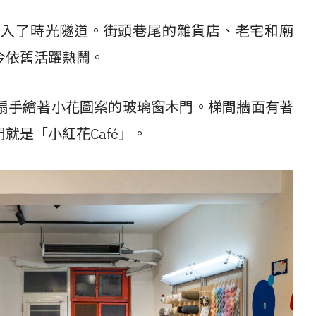
進入了時光隧道。街頭巷尾的雜貨店、老宅和廟
今依舊活躍熱鬧。
扇手繪著小花圖案的玻璃窗木門。梯間牆面有著
就是「小紅花Café」。