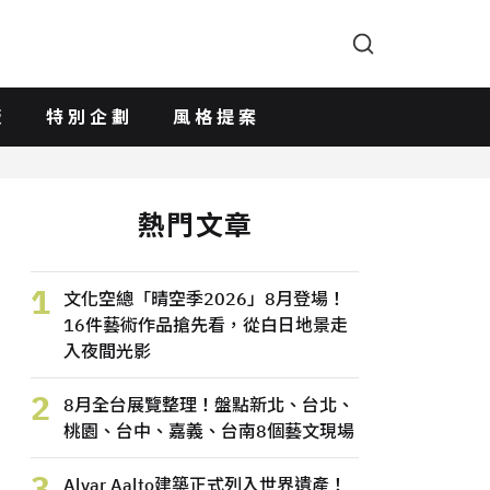
版
特別企劃
風格提案
熱門文章
1
文化空總「晴空季2026」8月登場！
16件藝術作品搶先看，從白日地景走
入夜間光影
2
8月全台展覽整理！盤點新北、台北、
桃園、台中、嘉義、台南8個藝文現場
3
Alvar Aalto建築正式列入世界遺產！