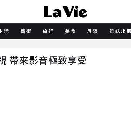
生活
藝術
旅行
美食
展演
雜誌出
D電視 帶來影音極致享受