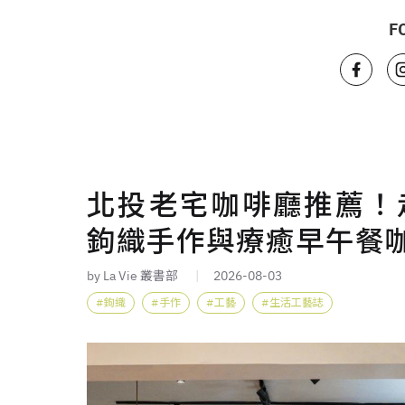
F
北投老宅咖啡廳推薦！走
鉤織手作與療癒早午餐
by La Vie 叢書部
2026-08-03
鉤織
手作
工藝
生活工藝誌