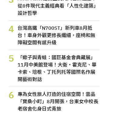
從8件現代主義經典看「人性化建築」
設計哲學
4
台灣高鐵「N700ST」新列車8月抵
台！車身外觀更修長纖細，座椅和無
障礙空間有感升級
5
「蠍子與青蛙：國巨基金會典藏展」
11月中美館登場！大衛・霍克尼、畢
卡索、培根、丁托列托等國際名作展
開藝術對話
6
專為女性旅人打造的住宿空間！雲品
「寶桑小町」8月開張，台東女中校長
老宿舍化身日式青旅