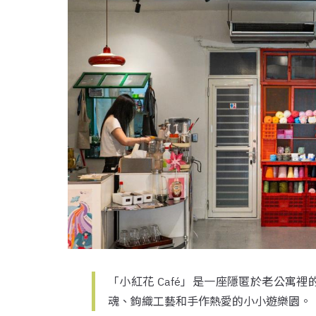
「小紅花 Café」是一座隱匿於老公寓
魂、鉤織工藝和手作熱愛的小小遊樂園。