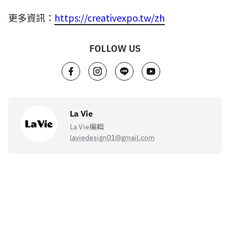
更多資訊：
https://creativexpo.tw/zh
FOLLOW US
La Vie
La Vie編輯
laviedesign01@gmail.com