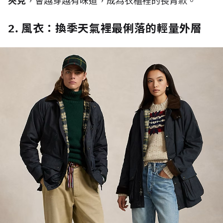
夾克
，會越穿越有味道，成為衣櫃裡的長青款。
2. 風衣：換季天氣裡最俐落的輕量外層