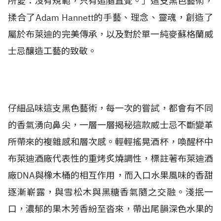
所愛：沒有規範，只有追隨直覺。」這支黑色藝術，
揉合了Adam Hannett的手藝、理念、靈魂，創造了
屬於布萊迪的完美傳承，以及對於單一純麥蘇格蘭威
士忌釀造工藝的致敬。
仔細品味這支黑色藝術，每一次的嘗試，都會有不同
的香氣湧向鼻尖，一層一層揭秘這款威士忌不斷變革
所帶來的複雜感和層次感。輕輕搖晃酒杯，喚醒杯中
布萊迪酒廠代表性的重烤炙燒調性，標註著布萊迪酒
廠DNA與橡木桶的相互作用，而入口水果風味的香甜
逐漸嶄露，與雪松木與黑糖香氣隨之交融。淺抿一
口，濃郁的果木芳香紛至沓來，帶出尾韻深色水果的