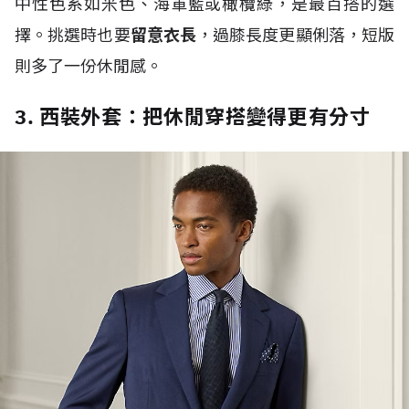
中性色系如米色、海軍藍或橄欖綠，是最百搭的選
擇。挑選時也要
留意衣長
，過膝長度更顯俐落，短版
則多了一份休閒感。
3. 西裝外套：把休閒穿搭變得更有分寸