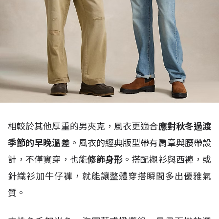
相較於其他厚重的男夾克，風衣更適合
應對秋冬過渡
季節的早晚溫差
。風衣的經典版型帶有肩章與腰帶設
計，不僅實穿，也能
修飾身形
。搭配襯衫與西褲，或
針織衫加牛仔褲，就能讓整體穿搭瞬間多出優雅氣
質。