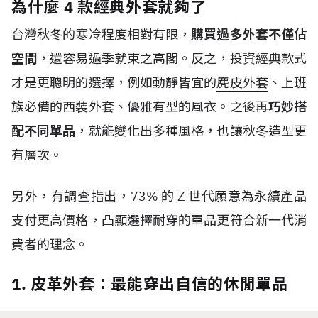
為什麼 4 款經典外套就夠了
台灣秋冬的寒冷程度相對有限，
購買過多外套不僅佔
空間
，還容易過季就束之高閣。反之，投資經典款式
才是更聰明的選擇，例如動靜皆宜的
麂皮外套
、上班
族必備的西裝外套、優雅有型的風衣。之後再
巧妙搭
配不同單品
，就能變化出多種風格，也讓秋冬造型更
有層次。
另外，有調查指出，
73%
的
Z
世代
願意為永續產品
支付更高價格，凸顯選擇耐穿的單品更符合新一代消
費者的理念。
1. 皮革外套：最能穿出自信的休閒單品