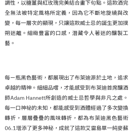
調性，以糖薑與紅玫瑰完美結合畫下句點。這款酒完
全無法被特定風格所定義，因為它不斷地旋繞與改
變，每一層次的顯現，只讓這款威士忌的誕生更加撲
朔迷離。細緻豐富的口感，潛藏令人著迷的釀製工
藝。
每ㄧ瓶黑色藝術，都展現出了布萊迪源於土地，追求
卓越的精神。細細品嚐，才能感受到布萊迪首席釀酒
師Adam Hannett所創造的威士忌哲學與非凡之處。
每一口神祕的未知，都能感受到酒體經過了多次變換
轉折，層層疊疊的風味轉折，都為布萊迪黑色藝術
06.1增添了更多神秘，成就了這款艾雷島單一純麥蘇