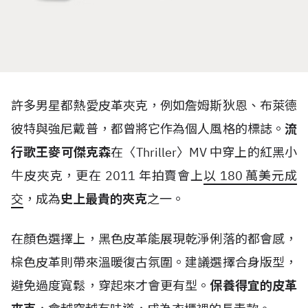
許多男星都熱愛皮革夾克，例如詹姆斯狄恩、布萊德
彼特與強尼戴普，都曾將它作為個人風格的標誌。
流
行歌王麥可傑克森
在〈
Thriller
〉
MV
中穿上的紅黑小
牛皮夾克，更在
2011
年拍賣會上
以
180
萬美元成
交
，成為
史上最貴的夾克
之一。
在顏色選擇上，黑色皮革能展現乾淨俐落的都會感，
棕色皮革則帶來溫暖復古氛圍。建議選擇合身版型，
避免過度寬鬆，穿起來才會更有型。
保養得宜的皮革