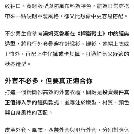
紋袖口、寬鬆版型與防風布料為特色，能為日常穿搭
帶來一點硬朗軍裝風格，卻又比想像中更容易搭配。
不少男生會參考
湯姆克魯斯在《捍衛戰士》中的經典
造型
，將飛行外套疊穿在針織衫、襯衫、連帽上衣或
T
恤外，再配上牛仔褲或卡其褲，打造帥氣又舒適的
秋冬造型。
外套不必多，但要真正適合你
打造一個精簡卻高效的外套衣櫃，關鍵是
投資幾件真
正值得入手的經典款式
，並專注於版型、材質、顏色
與自身風格的匹配。
皮革外套、風衣、西裝外套與飛行外套，分別對應休