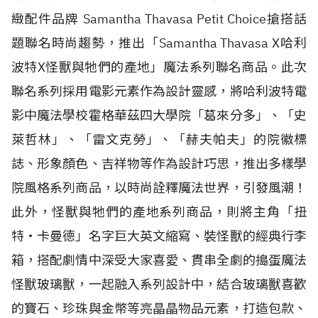
緻配件品牌 Samantha Thavasa Petit Choice搶搭話
題聯名時尚趨勢，推出「Samantha Thavasa X哈利
波特X怪獸與牠們的產地」魔法系列聯名商品。此次
聯名系列採用電影元素作為設計靈感，將哈利波特電
影中魔法學校霍格華茲四大學院「葛來分多」、「史
萊哲林」、「雷文克勞」、「赫夫帕夫」的院徽標
誌、形象顏色、吉祥物等作為設計巧思，推出多樣學
院風格系列商品，以時尚詮釋魔法世界，引發風潮！
此外，怪獸與牠們的產地系列商品，則將主角「扭
特‧卡曼德」名字巨大英文縮寫、裝怪獸的經典行李
箱，搭配劇情中深受大家喜愛、貫串全劇的搗蛋魔法
怪獸玻璃獸，一起融入系列設計中，結合玻璃獸喜歡
的寶石、珍珠與金幣等亮晶晶物品元素，打造包款、