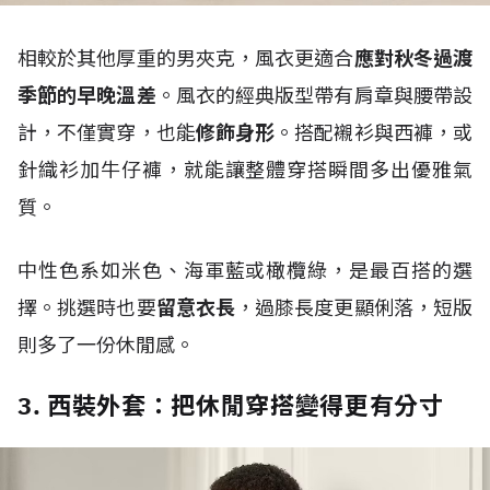
相較於其他厚重的男夾克，風衣更適合
應對秋冬過渡
季節的早晚溫差
。風衣的經典版型帶有肩章與腰帶設
計，不僅實穿，也能
修飾身形
。搭配襯衫與西褲，或
針織衫加牛仔褲，就能讓整體穿搭瞬間多出優雅氣
質。
中性色系如米色、海軍藍或橄欖綠，是最百搭的選
擇。挑選時也要
留意衣長
，過膝長度更顯俐落，短版
則多了一份休閒感。
3. 西裝外套：把休閒穿搭變得更有分寸