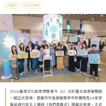
嘉義市
台灣文博會
2026臺灣文化創意博覽會今（6）日於臺北南港展覽館
一館正式登場，嘉義市市長黃敏惠率市府團隊及14家參
展品牌代表北上舉辦《我們嘉義式》開幕記者會，正式