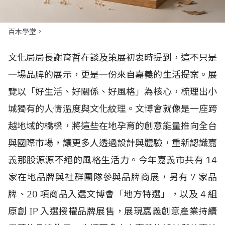
百木學堂。
文化局局長謝育哲在談及策展初衷時提到，這不只是
一場品牌的展示，更是一份來自嘉義的生活提案。展
覽以「好生活、好關係、好風格」為核心，梳理出小
城獨有的人情溫度與文化紋理。文博會就像是一座跨
越地域的橋樑，將這些在地孕育的創意能量推向全台
與國際市場，讓更多人透過設計與體驗，重新認識嘉
義那股源源不絕的風格生活力。今年嘉義市共有
14
家在地品牌與社群團隊參與品牌商展，另有
7
家品
牌、
20
項商品入選文博會「地方特選」，以及
4
組
原創
IP
入選授權品牌展售，展現嘉義創意產業持續