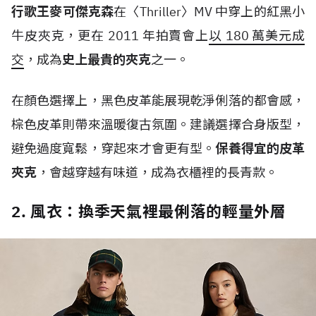
行歌王麥可傑克森
在〈
Thriller
〉
MV
中穿上的紅黑小
牛皮夾克，更在
2011
年拍賣會上
以
180
萬美元成
交
，成為
史上最貴的夾克
之一。
在顏色選擇上，黑色皮革能展現乾淨俐落的都會感，
棕色皮革則帶來溫暖復古氛圍。建議選擇合身版型，
避免過度寬鬆，穿起來才會更有型。
保養得宜的皮革
夾克
，會越穿越有味道，成為衣櫃裡的長青款。
2. 風衣：換季天氣裡最俐落的輕量外層