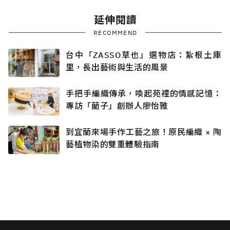
延伸閱讀
RECOMMEND
台中「ZASSO草也」選物店：紮根土庫
里，長出藝術與生活的風景
手把手編織傳承，喚起苑裡的情感記憶：
專訪「藺子」創辦人廖怡雅
到宜蘭來場手作工藝之旅！原民編織 × 陶
藝植物染的雙重體驗指南