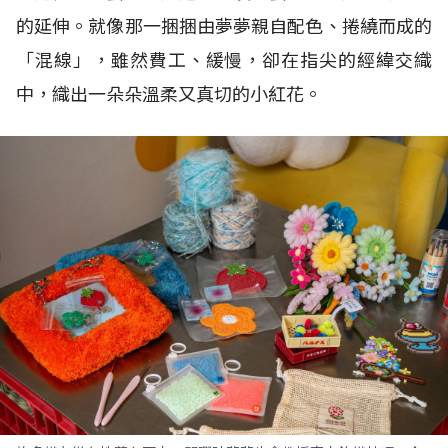
的延伸。就像那一捆捆由夢夢親自配色、捲繞而成的
「混線」，雖然費工、緩慢，卻在指尖的經緯交織
中，織出一朵朵溫柔又真切的小紅花。