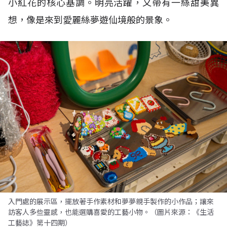
小紅花的核心基調。明亮活躍，又帶有一絲甜美異
想，像是來到愛麗絲夢遊仙境般的景象。
入門處的展示區，擺放著手作素材和夢夢親手製作的小作品；讓來
訪客人多些靈感，也能選購喜愛的工藝小物。（圖片來源：《生活
工藝誌》第十四期）