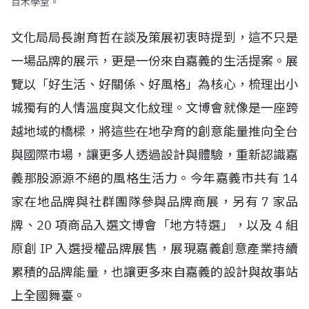
百木學堂。
文化局局長謝育哲在談及策展初衷時提到，這不只是
一場品牌的展示，更是一份來自嘉義的生活提案。展
覽以「好生活、好關係、好風格」為核心，梳理出小
城獨有的人情溫度與文化紋理。文博會就像是一座跨
越地域的橋樑，將這些在地孕育的創意能量推向全台
與國際市場，讓更多人透過設計與體驗，重新認識嘉
義那股源源不絕的風格生活力。今年嘉義市共有
14
家在地品牌與社群團隊參與品牌商展，另有
7
家品
牌、
20
項商品入選文博會「地方特選」，以及
4
組
原創
IP
入選授權品牌展售，展現嘉義創意產業持續
累積的品牌能量，也讓更多來自嘉義的設計與故事站
上全國舞臺。