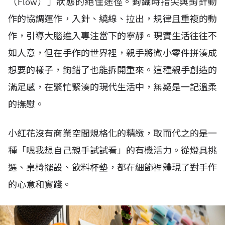
（Flow）」狀態的絕佳途徑。鉤織時指尖與鉤針動
作的協調運作，入針、繞線、拉出，規律且重複的動
作，引導大腦進入專注當下的寧靜。現實生活往往不
如人意，但在手作的世界裡，親手將微小零件拼湊成
想要的樣子，鉤錯了也能拆開重來。這種親手創造的
滿足感，在繁忙緊湊的現代生活中，無疑是一記溫柔
的撫慰。
小紅花沒有商業空間規格化的精緻，取而代之的是一
種「嗯我想自己親手試試看」的有機活力。從燈具挑
選、桌椅擺設、飲料杯墊，都在細節裡體現了對手作
的心意和實踐。