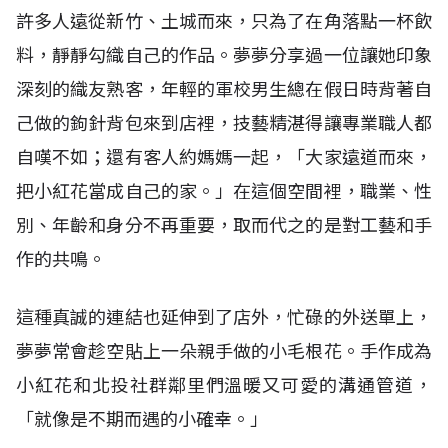
許多人遠從新竹、土城而來，只為了在角落點一杯飲
料，靜靜勾織自己的作品。夢夢分享過一位讓她印象
深刻的織友熟客，年輕的軍校男生總在假日時背著自
己做的鉤針背包來到店裡，技藝精湛得讓專業職人都
自嘆不如；還有客人約媽媽一起，「大家遠道而來，
把小紅花當成自己的家。」在這個空間裡，職業、性
別、年齡和身分不再重要，取而代之的是對工藝和手
作的共鳴。
這種真誠的連結也延伸到了店外，忙碌的外送單上，
夢夢常會趁空貼上一朵親手做的小毛根花。手作成為
小紅花和北投社群鄰里們溫暖又可愛的溝通管道，
「就像是不期而遇的小確幸。」