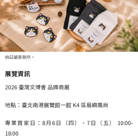
納茲貓事務所。
展覽資訊
2026
臺灣文博會 品牌商展
地點：臺北南港展覽館一館
K4
區島嶼風尚
專業買家日：
8
月
6
日（四）、
7
日（五）
10:00-
18:00​