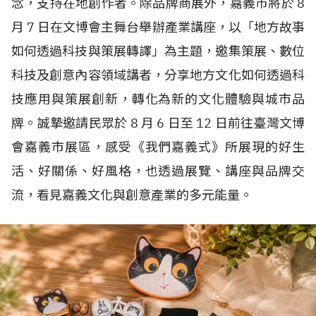
念，支持在地創作者。除品牌商展外，嘉義市將於
8
月
7
日在文博會主舞台舉辦產業講座，以「地方故事
如何透過科技與策展轉譯」為主題，邀集策展、數位
科技及創意內容領域講者，分享地方文化如何透過科
技應用與策展創新，轉化為新的文化體驗與城市品
牌。誠摯邀請民眾於
8
月
6
日至
12
日前往臺灣文博
會嘉義市展區，感受《我們嘉義式》所展現的好生
活、好關係、好風格，也透過展覽、講座與品牌交
流，看見嘉義文化與創意產業的多元能量。