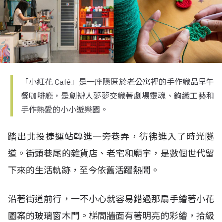
「小紅花 Café」是一座隱匿於老公寓裡的手作織品早午
餐咖啡廳，是創辦人夢夢交織著劇場靈魂、鉤織工藝和
手作熱愛的小小遊樂園。
踏出北投捷運站轉進一旁巷弄，彷彿進入了時光隧
道。街頭巷尾的雜貨店、老宅和廟宇，是數個世代留
下來的生活軌跡，至今依舊活躍熱鬧。
沿著街道前行，一不小心就容易錯過那扇手繪著小花
圖案的玻璃窗木門。梯間牆面有著明亮的彩繪，拾級