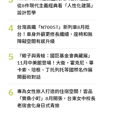
從8件現代主義經典看「人性化建築」
設計哲學
4
台灣高鐵「N700ST」新列車8月抵
台！車身外觀更修長纖細，座椅和無
障礙空間有感升級
5
「蠍子與青蛙：國巨基金會典藏展」
11月中美館登場！大衛・霍克尼、畢
卡索、培根、丁托列托等國際名作展
開藝術對話
6
專為女性旅人打造的住宿空間！雲品
「寶桑小町」8月開張，台東女中校長
老宿舍化身日式青旅