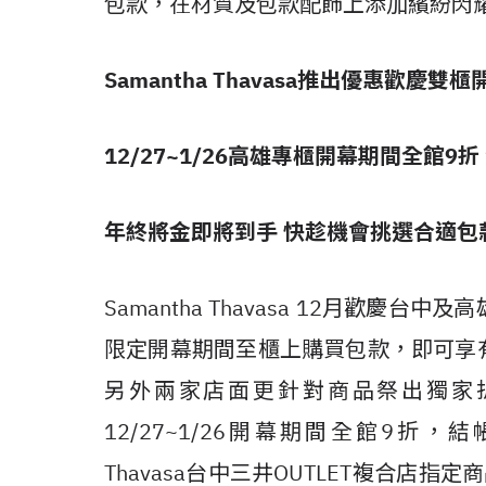
包款，在材質及包款配飾上添加繽紛閃
Samantha Thavasa
推出優惠歡慶雙櫃
12/27~1/26
高雄專櫃開幕期間全館
9
折
年終將金即將到手
快趁機會挑選合適包
Samantha Thavasa 12月歡
限定開幕期間至櫃上購買包款，即可享
另外兩家店面更針對商品祭出獨家折扣，Sa
12/27~1/26開幕期間全館9折，結帳
Thavasa台中三井OUTLET複合店