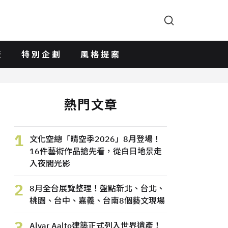
版
特別企劃
風格提案
熱門文章
1
文化空總「晴空季2026」8月登場！
16件藝術作品搶先看，從白日地景走
入夜間光影
2
8月全台展覽整理！盤點新北、台北、
桃園、台中、嘉義、台南8個藝文現場
3
Alvar Aalto建築正式列入世界遺產！