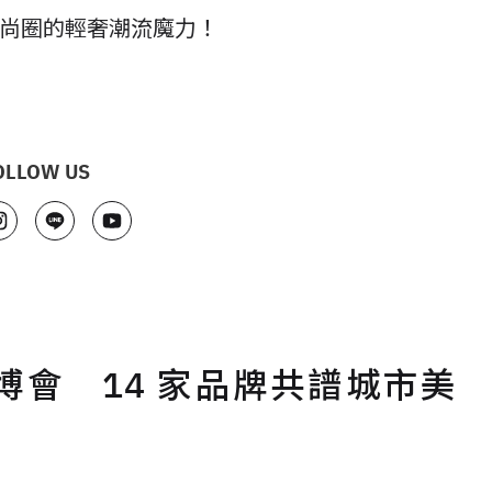
風靡時尚圈的輕奢潮流魔力！
OLLOW US
會 14 家品牌共譜城市美