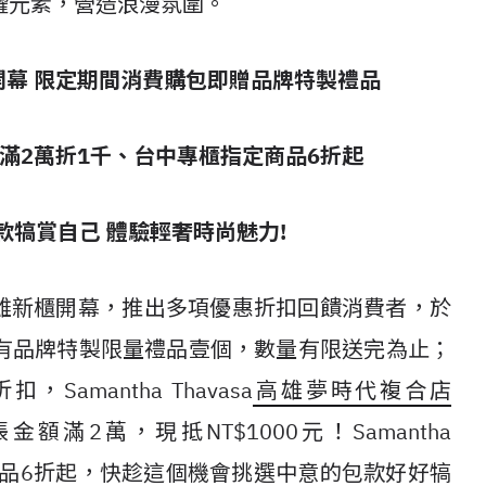
耀元素，營造浪漫氛圍。
開幕
限定期間消費購包即贈品牌特製禮品
滿
2
萬折
1
千、台中專櫃指定商品
6
折起
款犒賞自己
體驗輕奢時尚魅力
!
慶台中及高雄新櫃開幕，推出多項優惠折扣回饋消費者，於
有品牌特製限量禮品壹個，數量有限送完為止；
mantha Thavasa
高雄夢時代複合店
金額滿2萬，現抵NT$1000元！Samantha
指定商品6折起，快趁這個機會挑選中意的包款好好犒