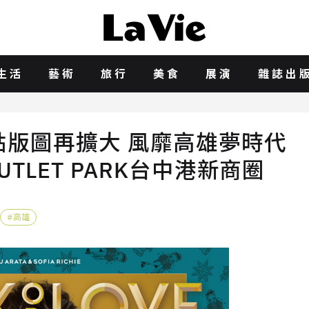
生活
藝術
旅行
美食
展演
雜誌出
sa櫃點版圖再擴大 風靡高雄夢時代
UTLET PARK台中港新商圈
高雄