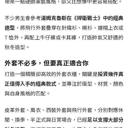
帶來一點硬朗軍裝風格，卻又比想像中更容易搭配。
不少男生會參考
湯姆克魯斯在《捍衛戰士》中的經典
造型
，將飛行外套疊穿在針織衫、襯衫、連帽上衣或
T
恤外，再配上牛仔褲或卡其褲，打造帥氣又舒適的
秋冬造型。
外套不必多，但要真正適合你
打造一個精簡卻高效的外套衣櫃，關鍵是
投資幾件真
正值得入手的經典款式
，並專注於版型、材質、顏色
與自身風格的匹配。
皮革外套、風衣、西裝外套與飛行外套，分別對應休
閒、換季、半正式與日常場合，已經
足以支撐大部分