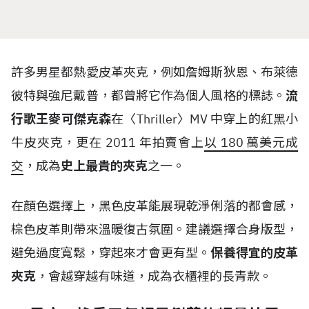
許多男星都熱愛皮革夾克，例如詹姆斯狄恩、布萊德
彼特與強尼戴普，都曾將它作為個人風格的標誌。
流
行歌王麥可傑克森
在〈
Thriller
〉
MV
中穿上的紅黑小
牛皮夾克，更在
2011
年拍賣會上
以
180
萬美元成
交
，成為
史上最貴的夾克
之一。
在顏色選擇上，黑色皮革能展現乾淨俐落的都會感，
棕色皮革則帶來溫暖復古氛圍。建議選擇合身版型，
避免過度寬鬆，穿起來才會更有型。
保養得宜的皮革
夾克
，會越穿越有味道，成為衣櫃裡的長青款。