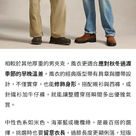
相較於其他厚重的男夾克，風衣更適合
應對秋冬過渡
季節的早晚溫差
。風衣的經典版型帶有肩章與腰帶設
計，不僅實穿，也能
修飾身形
。搭配襯衫與西褲，或
針織衫加牛仔褲，就能讓整體穿搭瞬間多出優雅氣
質。
中性色系如米色、海軍藍或橄欖綠，是最百搭的選
擇。挑選時也要
留意衣長
，過膝長度更顯俐落，短版