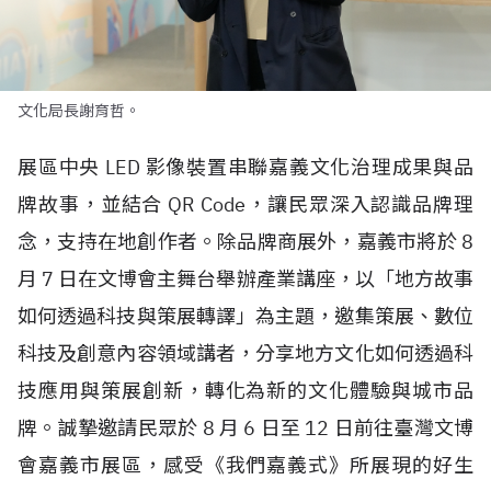
文化局長謝育哲。
展區中央
LED
影像裝置串聯嘉義文化治理成果與品
牌故事，並結合
QR Code
，讓民眾深入認識品牌理
念，支持在地創作者。除品牌商展外，嘉義市將於
8
月
7
日在文博會主舞台舉辦產業講座，以「地方故事
如何透過科技與策展轉譯」為主題，邀集策展、數位
科技及創意內容領域講者，分享地方文化如何透過科
技應用與策展創新，轉化為新的文化體驗與城市品
牌。誠摯邀請民眾於
8
月
6
日至
12
日前往臺灣文博
會嘉義市展區，感受《我們嘉義式》所展現的好生