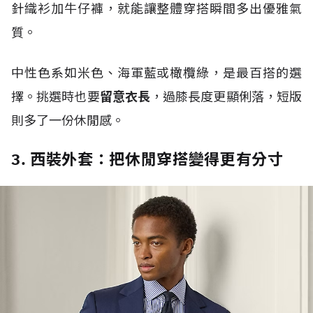
針織衫加牛仔褲，就能讓整體穿搭瞬間多出優雅氣
質。
中性色系如米色、海軍藍或橄欖綠，是最百搭的選
擇。挑選時也要
留意衣長
，過膝長度更顯俐落，短版
則多了一份休閒感。
3. 西裝外套：把休閒穿搭變得更有分寸