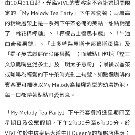
由10月31日起，光臨VIVE的賓客定不容錯過期間限
定的「My Melody Tea Party」下午茶套餐；兩層高
的精緻層架上是一系列下午茶必備的美點，甜點精選
了「棉花棒棒糖」丶「檸檬吉士醬馬卡龍」丶「牛油
曲奇蘋果撻」丶「士多啤梨馬斯卡邦慕斯蛋糕」及
「提子英式鬆餅配忌廉果醬」；而鹹點則包括「煙三
文魚鷹嘴豆泥多士」及「明太子意粉」；最後以香茶
或咖啡為輕鬆的下午茶時光劃上句號。如點選咖啡的
賓客更可細味以My Melody為輪廓造型的幼滑奶泡，
每一口都帶著點點可愛氣息。
「My Melody Tea Party」下午茶套餐將逢星期四至
星期日及公眾假期，下午2時30分至6時30分，於
VIVE位於中環皇后大道中H Queen’s的旗艦店供應；