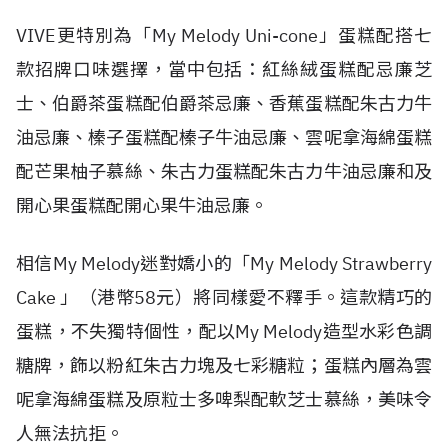
VIVE更特別為「My Melody Uni-cone」蛋糕配搭七
款招牌口味選擇，當中包括：紅絲絨蛋糕配忌廉芝
士、伯爵茶蛋糕配伯爵茶忌廉、香蕉蛋糕配朱古力牛
油忌廉、榛子蛋糕配榛子牛油忌廉、雲呢拿海綿蛋糕
配芒果柚子慕絲、朱古力蛋糕配朱古力牛油忌廉和及
開心果蛋糕配開心果牛油忌廉。
相信My Melody迷對嬌小的「My Melody Strawberry
Cake 」（港幣58元）將同樣愛不釋手。這款精巧的
蛋糕，不失獨特個性，配以My Melody造型水彩色調
糖牌，飾以粉紅朱古力塊及七彩糖粒；蛋糕內層為雲
呢拿海綿蛋糕及原粒士多啤梨配軟芝士慕絲，美味令
人無法抗拒。