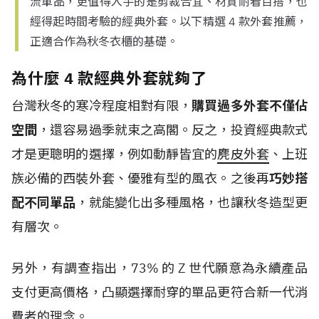
流單品，更值得入手的是剪裁合宜、材質耐看百搭，也
經得起時間考驗的經典外套。以下精選 4 款外套推薦，
正適合作為秋冬衣櫃的基礎。
為什麼 4 款經典外套就夠了
台灣秋冬的寒冷程度相對有限，
購買過多外套不僅佔
空間
，還容易過季就束之高閣。反之，投資經典款式
才是更聰明的選擇，例如動靜皆宜的
麂皮外套
、上班
族必備的西裝外套、優雅有型的風衣。之後再
巧妙搭
配不同單品
，就能變化出多種風格，也讓秋冬造型更
有層次。
另外，有調查指出，
73%
的
Z
世代
願意為永續產品
支付更高價格，凸顯選擇耐穿的單品更符合新一代消
費者的理念。