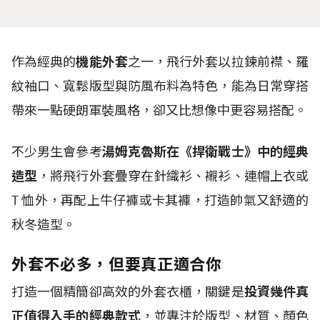
作為經典的
機能外套
之一，飛行外套以拉鍊前襟、羅
紋袖口、寬鬆版型與防風布料為特色，能為日常穿搭
帶來一點硬朗軍裝風格，卻又比想像中更容易搭配。
不少男生會參考
湯姆克魯斯在《捍衛戰士》中的經典
造型
，將飛行外套疊穿在針織衫、襯衫、連帽上衣或
T
恤外，再配上牛仔褲或卡其褲，打造帥氣又舒適的
秋冬造型。
外套不必多，但要真正適合你
打造一個精簡卻高效的外套衣櫃，關鍵是
投資幾件真
正值得入手的經典款式
，並專注於版型、材質、顏色