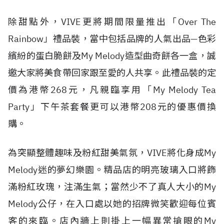
除甜點外，VIVE更將期間限量推出「Over The
Rainbow」禮品裝，當中包括品牌的人氣出品—色彩
繽紛的蛋白脆餅及My Melody造型曲奇餅各一盒，誠
邀大家將美食帶回家跟至愛的人共享。此禮品裝的定
價為港幣268元，凡親臨享用「My Melody Tea
Party」下午茶套餐更可以港幣208元的優惠價換
購。
為突顯整體趣味及粉紅甜美氣氛，VIVE將化身成My
Melody迷的夢幻樂園。精品店的明亮玻璃入口將飾
滿粉紅玫瑰，注滿生氣；當然少不了真人大小的My
Melody公仔，在入口處以她的招牌微笑歡迎每位賓
客的來臨。店內牆上則掛上一幅異常搶眼的My