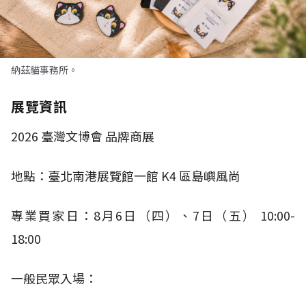
納茲貓事務所。
展覽資訊
2026
臺灣文博會 品牌商展
地點：臺北南港展覽館一館
K4
區島嶼風尚
專業買家日：
8
月
6
日（四）、
7
日（五）
10:00-
18:00​
一般民眾入場：