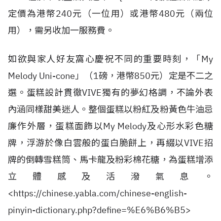
定價為港幣240元（一位用）或港幣480元（兩位
用），需另收加一服務費。
如欲與家人好友窩心慶祝不同的重要時刻，「My
Melody Uni-cone」（1磅，港幣850元）定是不二之
選。蛋糕設計貫徹VIVE獨有的夢幻格調，不論外表
內涵同樣甜美迷人。整個蛋糕以粉紅及粉黃色牛油忌
廉作外層，蛋糕面飾以My Melody及心形水彩色糖
牌，浮游於像白雲般的蛋白脆餅上，再綴以VIVE招
牌的倒轉雪糕筒、馬卡龍及粉彩棉花糖，為蛋糕增添
立體感及活潑氣息。
<https://chinese.yabla.com/chinese-english-
pinyin-dictionary.php?define=%E6%B6%B5>