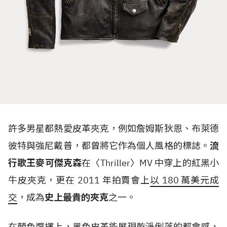
許多男星都熱愛皮革夾克，例如詹姆斯狄恩、布萊德
彼特與強尼戴普，都曾將它作為個人風格的標誌。
流
行歌王麥可傑克森
在〈
Thriller
〉
MV
中穿上的紅黑小
牛皮夾克，更在
2011
年拍賣會上
以
180
萬美元成
交
，成為
史上最貴的夾克
之一。
在顏色選擇上，黑色皮革能展現乾淨俐落的都會感，