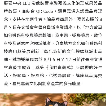
展區中央
LED
影像裝置串聯嘉義文化治理成果與品
牌故事，並結合
QR Code
，讓民眾深入認識品牌理
念，支持在地創作者。除品牌商展外，嘉義市將於
8
月
7
日在文博會主舞台舉辦產業講座，以「地方故事
如何透過科技與策展轉譯」為主題，邀集策展、數位
科技及創意內容領域講者，分享地方文化如何透過科
技應用與策展創新，轉化為新的文化體驗與城市品
牌。誠摯邀請民眾於
8
月
6
日至
12
日前往臺灣文博
會嘉義市展區，感受《我們嘉義式》所展現的好生
活、好關係、好風格，也透過展覽、講座與品牌交
流，看見嘉義文化與創意產業的多元能量。