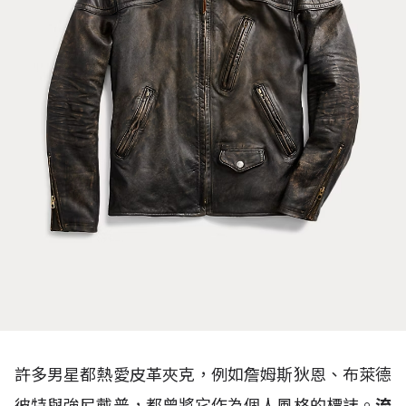
許多男星都熱愛皮革夾克，例如詹姆斯狄恩、布萊德
彼特與強尼戴普，都曾將它作為個人風格的標誌。
流