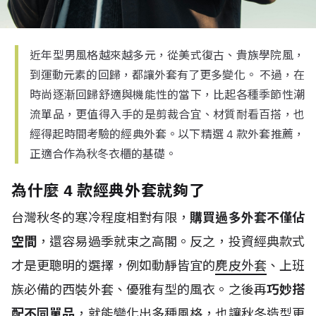
近年型男風格越來越多元，從美式復古、貴族學院風，
到運動元素的回歸，都讓外套有了更多變化。 不過，在
時尚逐漸回歸舒適與機能性的當下，比起各種季節性潮
流單品，更值得入手的是剪裁合宜、材質耐看百搭，也
經得起時間考驗的經典外套。以下精選 4 款外套推薦，
正適合作為秋冬衣櫃的基礎。
為什麼 4 款經典外套就夠了
台灣秋冬的寒冷程度相對有限，
購買過多外套不僅佔
空間
，還容易過季就束之高閣。反之，投資經典款式
才是更聰明的選擇，例如動靜皆宜的
麂皮外套
、上班
族必備的西裝外套、優雅有型的風衣。之後再
巧妙搭
配不同單品
，就能變化出多種風格，也讓秋冬造型更