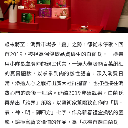
歲末將至，消費市場多「變」之勢，卻從未停歇。回
首2019，被視為保健飲品資優生的白蘭氏，一邊善
用小隊長盧廣仲的親民代言，一邊大舉吸納百萬網紅
的真實體驗，以拳拳到肉的感性語言，深入消費日
常，滲透人心之戰打出廣大社群迴響，也打通接往消
費心門的最後一哩路。延續2019豐碩戰果，白蘭氏
再祭出「跨界」策略，以藝術家董陽孜創作的「精．
氣．神．明．御四方」七字，作為新春禮盒換裝的靈
魂，讓極富藝文價值的作品，為「送禮首選白蘭氏」