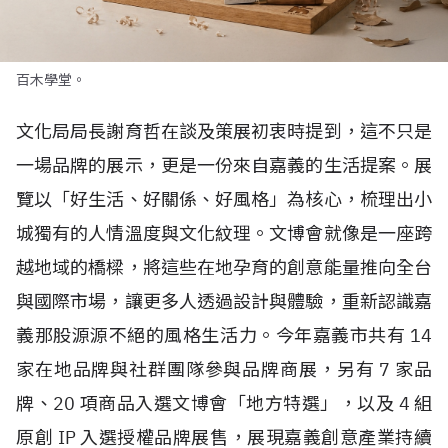
百木學堂。
文化局局長謝育哲在談及策展初衷時提到，這不只是
一場品牌的展示，更是一份來自嘉義的生活提案。展
覽以「好生活、好關係、好風格」為核心，梳理出小
城獨有的人情溫度與文化紋理。文博會就像是一座跨
越地域的橋樑，將這些在地孕育的創意能量推向全台
與國際市場，讓更多人透過設計與體驗，重新認識嘉
義那股源源不絕的風格生活力。今年嘉義市共有
14
家在地品牌與社群團隊參與品牌商展，另有
7
家品
牌、
20
項商品入選文博會「地方特選」，以及
4
組
原創
IP
入選授權品牌展售，展現嘉義創意產業持續