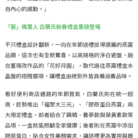
自內心的感動。」
「藝」鳴驚人 白蘭氏新春禮盒重磅登場
不只禮盒設計翻新，一向在年節送禮拔得頭籌的燕窩
品類，這次也有全新驚喜，以高規格的淨白瓷盤，融
合董陽孜作品的「花好月圓」，取代過往燕窩禮盒水
晶盤的搭贈選項，讓禮盒由裡到外皆具備涵養品味。
看好便利商店通路的年節買氣，白蘭氏則在統一超
商，趁勢推出「福聚大三元」、「膠原蛋白燕窩」兩
大限定禮盒，前者結合了鷄精、養蔘飲與葉黃素飲等
品項，一盒就能照顧全家健康；後者則在燕窩中添加
膠原蛋白，貼合女性美顏需求，讓送禮更為實用與周