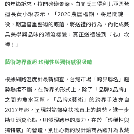
的年節訴求，拉開磅礡景深。白蘭氏三得利北亞區營
運長黃小琳表示，「2020農曆檔期，將是關鍵一
役，期望借重藝術的底蘊，將送禮的行為，內化成兼
具美學與品味的潮流樣貌，真正送禮送到『心』坎
裡！」
藝術跨界竄起 珍稀性與獨特感很吸睛
根據網路溫度計最新調查，台灣市場「跨界聯名」趨
勢熱燒不斷，在跨界的形式上，除了「品牌X品牌」
之間的魚水互幫，「品牌X藝術」的跨界手法亦自
2017年起，呈現討論熱度扶搖直上的趨勢。進一步
勘測消費心態，則發現跨界的魔力，在於「珍稀性與
獨特感」的營造，別出心裁的設計讓商品躍升為收藏