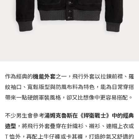
作為經典的
機能外套
之一，飛行外套以拉鍊前襟、羅
紋袖口、寬鬆版型與防風布料為特色，能為日常穿搭
帶來一點硬朗軍裝風格，卻又比想像中更容易搭配。
不少男生會參考
湯姆克魯斯在《捍衛戰士》中的經典
造型
，將飛行外套疊穿在針織衫、襯衫、連帽上衣或
T
恤外，再配上牛仔褲或卡其褲，打造帥氣又舒適的