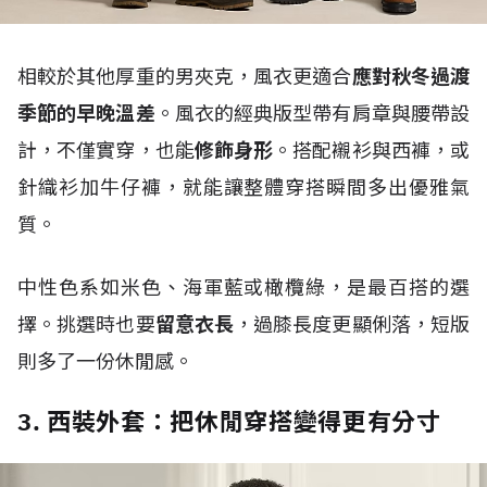
相較於其他厚重的男夾克，風衣更適合
應對秋冬過渡
季節的早晚溫差
。風衣的經典版型帶有肩章與腰帶設
計，不僅實穿，也能
修飾身形
。搭配襯衫與西褲，或
針織衫加牛仔褲，就能讓整體穿搭瞬間多出優雅氣
質。
中性色系如米色、海軍藍或橄欖綠，是最百搭的選
擇。挑選時也要
留意衣長
，過膝長度更顯俐落，短版
則多了一份休閒感。
3. 西裝外套：把休閒穿搭變得更有分寸