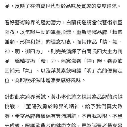
品，反映了在消費世代對於品味及質感的高度追求。
看好藝術跨界的蓬勃潛力，白蘭氏邀請當代藝術家董
陽孜，以氣韻生動的筆墨形體，重新詮釋品牌「精氣
兼顧、形體和諧」的理念初衷，而其作品「精．氣．
神．明．御四方」，則完美演繹了白蘭氏四大主力商
品－鷄精提振「精」力、燕窩滋養「神」韻、養蔘飲
固補元「氣」、以及葉黃素飲呵護「明」亮的優勢定
位，為即飲好滋味增添美感好風味。
針對此次跨界嘗試，黃小琳也將之視其為品牌的跨越
挑戰，「董陽孜勇於跨界的精神，給予我們莫大啟
發，希望品牌持續保有豐沛創能，不自我設限、不墨
守成規，照護消費者的健康之餘，更為消費者帶來發