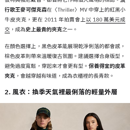
行歌王麥可傑克森
在〈
Thriller
〉
MV
中穿上的紅黑小
牛皮夾克，更在
2011
年拍賣會上
以
180
萬美元成
交
，成為
史上最貴的夾克
之一。
在顏色選擇上，黑色皮革能展現乾淨俐落的都會感，
棕色皮革則帶來溫暖復古氛圍。建議選擇合身版型，
避免過度寬鬆，穿起來才會更有型。
保養得宜的皮革
夾克
，會越穿越有味道，成為衣櫃裡的長青款。
2. 風衣：換季天氣裡最俐落的輕量外層