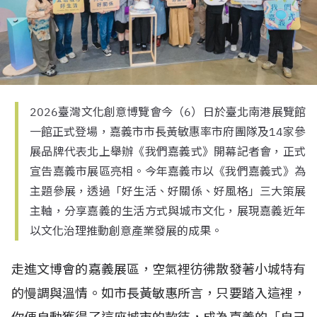
2026臺灣文化創意博覽會今（6）日於臺北南港展覽館
一館正式登場，嘉義市市長黃敏惠率市府團隊及14家參
展品牌代表北上舉辦《我們嘉義式》開幕記者會，正式
宣告嘉義市展區亮相。今年嘉義市以《我們嘉義式》為
主題參展，透過「好生活、好關係、好風格」三大策展
主軸，分享嘉義的生活方式與城市文化，展現嘉義近年
以文化治理推動創意產業發展的成果。
走進文博會的嘉義展區，空氣裡彷彿散發著小城特有
的慢調與溫情。如市長黃敏惠所言，只要踏入這裡，