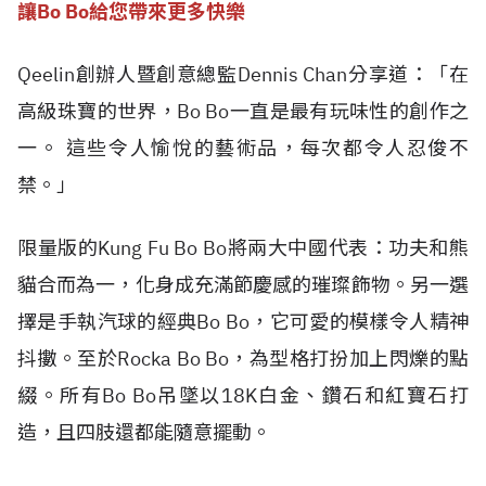
讓Bo Bo給您帶來更多快樂
Qeelin創辦人暨創意總監Dennis Chan分享道：「在
高級珠寶的世界，Bo Bo一直是最有玩味性的創作之
一。 這些令人愉悅的藝術品，每次都令人忍俊不
禁。」
限量版的Kung Fu Bo Bo將兩大中國代表：功夫和熊
貓合而為一，化身成充滿節慶感的璀璨飾物。另一選
擇是手執汽球的經典Bo Bo，它可愛的模樣令人精神
抖擻。至於Rocka Bo Bo，為型格打扮加上閃爍的點
綴。所有Bo Bo吊墜以18K白金、鑽石和紅寶石打
造，且四肢還都能隨意擺動。