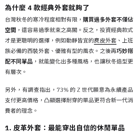
為什麼 4 款經典外套就夠了
台灣秋冬的寒冷程度相對有限，
購買過多外套不僅佔
空間
，還容易過季就束之高閣。反之，投資經典款式
才是更聰明的選擇，例如動靜皆宜的
麂皮外套
、上班
族必備的西裝外套、優雅有型的風衣。之後再
巧妙搭
配不同單品
，就能變化出多種風格，也讓秋冬造型更
有層次。
另外，有調查指出，
73%
的
Z
世代
願意為永續產品
支付更高價格，凸顯選擇耐穿的單品更符合新一代消
費者的理念。
1. 皮革外套：最能穿出自信的休閒單品