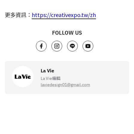
更多資訊：
https://creativexpo.tw/zh
FOLLOW US
La Vie
La Vie編輯
laviedesign01@gmail.com