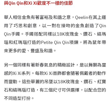
與Qin Qin和Xi Xi歡度不一樣的佳節
華人相信金魚有著富裕及和諧之意，Qeelin在其上運
用了巧思和創意，以一對在接吻的金魚創造了Qin
Qin手鐲。手鐲搭配同樣以18K玫瑰金、鑽石、縞瑪
瑙和紅瑪瑙打造的Petite Qin Qin項鍊，將為鼠年帶
來更多的愛、豐盛及和諧。
另一個同樣有著新春氣息的精緻設計，是以舞獅為靈
感的Xi Xi系列。每款Xi Xi首飾都會隨著佩戴者的動作
而靈動。這些華麗的吊墜以18K玫瑰金、鑽石、紅寶
石和縞瑪瑙打造，有三個尺寸可供選擇，以配合您的
不同造型打扮。