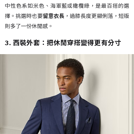
中性色系如米色、海軍藍或橄欖綠，是最百搭的選
擇。挑選時也要
留意衣長
，過膝長度更顯俐落，短版
則多了一份休閒感。
3. 西裝外套：把休閒穿搭變得更有分寸