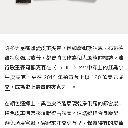
許多男星都熱愛皮革夾克，例如詹姆斯狄恩、布萊德
彼特與強尼戴普，都曾將它作為個人風格的標誌。
流
行歌王麥可傑克森
在〈
Thriller
〉
MV
中穿上的紅黑小
牛皮夾克，更在
2011
年拍賣會上
以
180
萬美元成
交
，成為
史上最貴的夾克
之一。
在顏色選擇上，黑色皮革能展現乾淨俐落的都會感，
棕色皮革則帶來溫暖復古氛圍。建議選擇合身版型，
避免過度寬鬆，穿起來才會更有型。
保養得宜的皮革