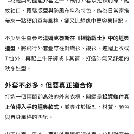
作為經典的
機能外套
之一，飛行外套以拉鍊前襟、羅
紋袖口、寬鬆版型與防風布料為特色，能為日常穿搭
帶來一點硬朗軍裝風格，卻又比想像中更容易搭配。
不少男生會參考
湯姆克魯斯在《捍衛戰士》中的經典
造型
，將飛行外套疊穿在針織衫、襯衫、連帽上衣或
T
恤外，再配上牛仔褲或卡其褲，打造帥氣又舒適的
秋冬造型。
外套不必多，但要真正適合你
打造一個精簡卻高效的外套衣櫃，關鍵是
投資幾件真
正值得入手的經典款式
，並專注於版型、材質、顏色
與自身風格的匹配。