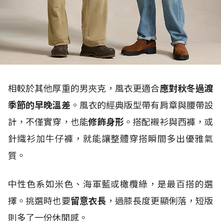
相較於其他厚重的男夾克，風衣更適合
應對秋冬過渡
季節的早晚溫差
。風衣的經典版型帶有肩章與腰帶設
計，不僅實穿，也能
修飾身形
。搭配襯衫與西褲，或
針織衫加牛仔褲，就能讓整體穿搭瞬間多出優雅氣
質。
中性色系如米色、海軍藍或橄欖綠，是最百搭的選
擇。挑選時也要
留意衣長
，過膝長度更顯俐落，短版
則多了一份休閒感。