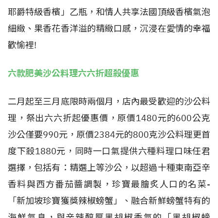
耶爵特級香檳」乙瓶，和情人共享法國頂級香檳氣泡
細緻、果香花香洋溢的精緻口感，沉浸在愛情的幸福
歡愉裡!
六款肥美沙公料理六六折超殺優惠
二月起至三月底限時兩個月，店內最受歡迎的沙公料
理，祭出六六折起優惠價，原價1480元的600公克
沙公僅要990元，原價2384元的800克沙公料理更首
度下殺1880元，同時一口氣提供六種料理口味任君
選擇，包括有：精選上等沙公，以超過十種東南亞辛
香料與西方番茄醬調製，珍寶最膾炙人口的名菜-
「新加坡珍寶獲獎辣椒螃蟹」、融合新鮮螃蟹特有的
海鮮氣息，與辛辣醇厚黑胡椒香氣的「黑胡椒螃