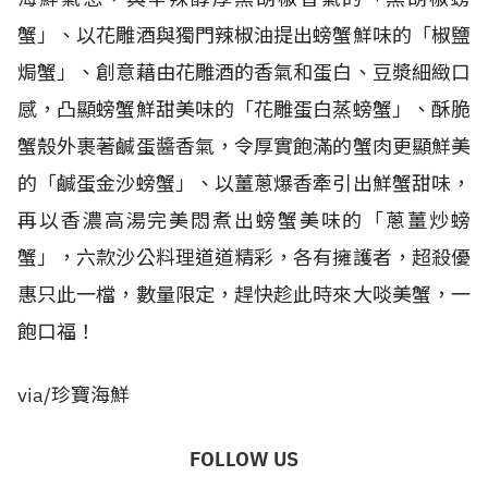
蟹」、以花雕酒與獨門辣椒油提出螃蟹鮮味的「椒鹽
焗蟹」、創意藉由花雕酒的香氣和蛋白、豆漿細緻口
感，凸顯螃蟹鮮甜美味的「花雕蛋白蒸螃蟹」、酥脆
蟹殼外裹著鹹蛋醬香氣，令厚實飽滿的蟹肉更顯鮮美
的「鹹蛋金沙螃蟹」、以薑蔥爆香牽引出鮮蟹甜味，
再以香濃高湯完美悶煮出螃蟹美味的「蔥薑炒螃
蟹」，六款沙公料理道道精彩，各有擁護者，超殺優
惠只此一檔，數量限定，趕快趁此時來大啖美蟹，一
飽口福！
via/珍寶海鮮
FOLLOW US