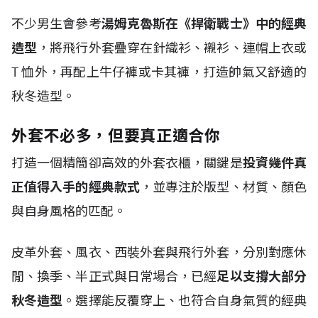
不少男生會參考
湯姆克魯斯在《捍衛戰士》中的經典
造型
，將飛行外套疊穿在針織衫、襯衫、連帽上衣或
T
恤外，再配上牛仔褲或卡其褲，打造帥氣又舒適的
秋冬造型。
外套不必多，但要真正適合你
打造一個精簡卻高效的外套衣櫃，關鍵是
投資幾件真
正值得入手的經典款式
，並專注於版型、材質、顏色
與自身風格的匹配。
皮革外套、風衣、西裝外套與飛行外套，分別對應休
閒、換季、半正式與日常場合，已經
足以支撐大部分
秋冬造型
。選擇能反覆穿上、也符合自身氣質的經典