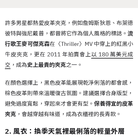
許多男星都熱愛皮革夾克，例如詹姆斯狄恩、布萊德
彼特與強尼戴普，都曾將它作為個人風格的標誌。
流
行歌王麥可傑克森
在〈
Thriller
〉
MV
中穿上的紅黑小
牛皮夾克，更在
2011
年拍賣會上
以
180
萬美元成
交
，成為
史上最貴的夾克
之一。
在顏色選擇上，黑色皮革能展現乾淨俐落的都會感，
棕色皮革則帶來溫暖復古氛圍。建議選擇合身版型，
避免過度寬鬆，穿起來才會更有型。
保養得宜的皮革
夾克
，會越穿越有味道，成為衣櫃裡的長青款。
2. 風衣：換季天氣裡最俐落的輕量外層