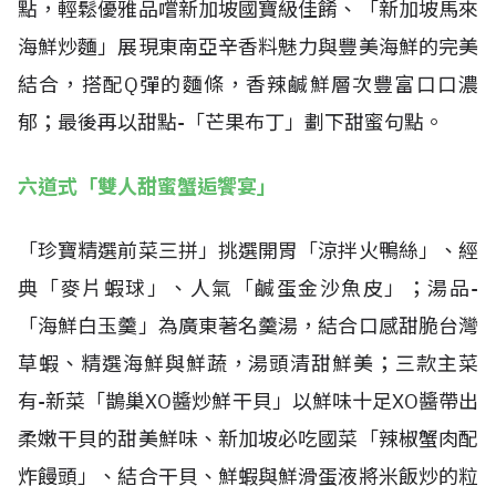
點，輕鬆優雅品嚐新加坡國寶級佳餚、「新加坡馬來
海鮮炒麵」展現東南亞辛香料魅力與豐美海鮮的完美
結合，搭配Q彈的麵條，香辣鹹鮮層次豐富口口濃
郁；最後再以甜點-「芒果布丁」劃下甜蜜句點。
六道式「雙人甜蜜蟹逅饗宴」
「珍寶精選前菜三拼」挑選開胃「涼拌火鴨絲」、經
典「麥片蝦球」、人氣「鹹蛋金沙魚皮」；湯品-
「海鮮白玉羹」為廣東著名羹湯，結合口感甜脆台灣
草蝦、精選海鮮與鮮蔬，湯頭清甜鮮美；三款主菜
有-新菜「鵲巢XO醬炒鮮干貝」以鮮味十足XO醬帶出
柔嫩干貝的甜美鮮味、新加坡必吃國菜「辣椒蟹肉配
炸饅頭」、結合干貝、鮮蝦與鮮滑蛋液將米飯炒的粒