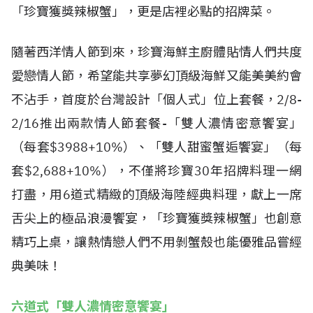
「珍寶獲獎辣椒蟹」，更是店裡必點的招牌菜。
隨著西洋情人節到來，珍寶海鮮主廚體貼情人們共度
愛戀情人節，希望能共享夢幻頂級海鮮又能美美約會
不沾手，首度於台灣設計「個人式」位上套餐，2/8-
2/16推出兩款情人節套餐-「雙人濃情密意饗宴」
（每套$3988+10%）、「雙人甜蜜蟹逅饗宴」（每
套$2,688+10%），不僅將珍寶30年招牌料理一網
打盡，用6道式精緻的頂級海陸經典料理，獻上一席
舌尖上的極品浪漫饗宴，「珍寶獲獎辣椒蟹」也創意
精巧上桌，讓熱情戀人們不用剝蟹殼也能優雅品嘗經
典美味！
六道式「雙人濃情密意饗宴」