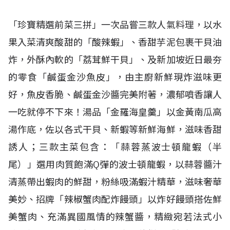
「珍寶精選前菜三拼」一次品嘗三款人氣料理，以水
果入菜清爽酸甜的「酸辣蝦」、香甜芋泥包裹干貝油
炸，外酥內軟的「荔茸鮮干貝」、及新加坡近日最夯
的零食「鹹蛋金沙魚皮」，由主廚新鮮現炸滋味更
好，魚皮香脆、鹹蛋金沙醬完美附著，濃郁噴香讓人
一吃就停不下來！湯品「金羅海皇羹」以金黃南瓜高
湯作底，佐以各式干貝、新蝦等新鮮海鮮，滋味香甜
誘人；三款主菜包含：「蒜蓉蒸波士頓龍蝦（半
尾）」選用肉質飽滿Q彈的波士頓龍蝦，以蒜蓉醬汁
清蒸帶出蝦肉的鮮甜，粉絲吸滿蝦汁精華，滋味奢華
美妙、招牌「辣椒蟹肉配炸饅頭」以炸好饅頭搭佐鮮
美蟹肉、充滿異國風情的辣蟹醬，精緻宛若法式小