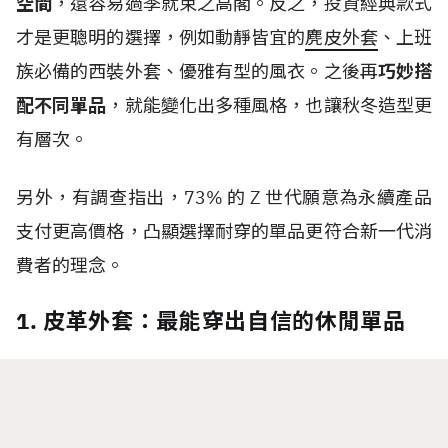
空間
，還容易過季就束之高閣。反之，投資經典款式
才是更聰明的選擇，例如動靜皆宜的
麂皮外套
、上班
族必備的西裝外套、優雅有型的風衣。之後再
巧妙搭
配不同單品
，就能變化出多種風格，也讓秋冬造型更
有層次。
另外，有調查指出，
73%
的
Z
世代
願意為永續產品
支付更高價格，凸顯選擇耐穿的單品更符合新一代消
費者的理念。
1. 皮革外套：最能穿出自信的休閒單品