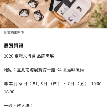
納茲貓事務所。
展覽資訊
2026
臺灣文博會 品牌商展
地點：臺北南港展覽館一館
K4
區島嶼風尚
專業買家日：
8
月
6
日（四）、
7
日（五）
10:00-
18:00​
一般民眾入場：