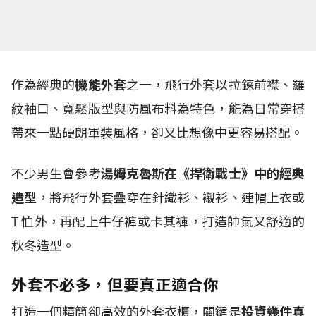
作為經典的
機能外套
之一，飛行外套以拉鍊前襟、羅
紋袖口、寬鬆版型與防風布料為特色，能為日常穿搭
帶來一點硬朗軍裝風格，卻又比想像中更容易搭配。
不少男生會參考
湯姆克魯斯在《捍衛戰士》中的經典
造型
，將飛行外套疊穿在針織衫、襯衫、連帽上衣或
T
恤外，再配上牛仔褲或卡其褲，打造帥氣又舒適的
秋冬造型。
外套不必多，但要真正適合你
打造一個精簡卻高效的外套衣櫃，關鍵是
投資幾件真