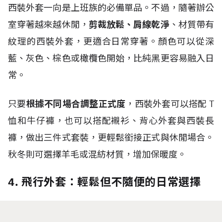
西裝外套一向是上班族的必備單品。不過，隨著辦公
室穿著越來越休閒，
剪裁放鬆、肩線乾淨
、材質帶有
紋理的西裝外套，更適合日常穿著。顏色可以從深
藍、灰色、棕色或橄欖色開始，比純黑更容易融入日
常。
只要
根據不同場合調整正式度
，西裝外套可以搭配
T
恤和牛仔褲，也可以搭配襯衫、背心外套與西裝長
褲，做出三件式套裝，更輕鬆銜接正式與休閒場合。
秋冬則可選擇羊毛或混紡材質，增加保暖度。
4. 飛行外套：輕鬆但不隨便的日常選擇