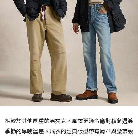
相較於其他厚重的男夾克，風衣更適合
應對秋冬過渡
季節的早晚溫差
。風衣的經典版型帶有肩章與腰帶設