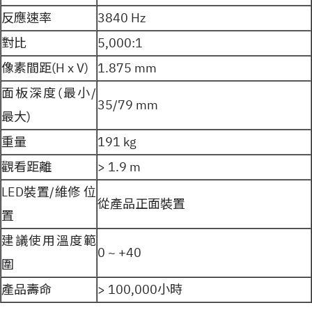
反應速率
3840 Hz
對比
5,000:1
像素間距(H x V)
1.875 mm
面板深度(最小/
35/79 mm
最大)
重量
191 kg
觀看距離
> 1.9 m
LED裝置/維修 位
從產品正面裝置
置
建議使用溫度範
0 ~ +40
圍
產品壽命
> 100,000小時