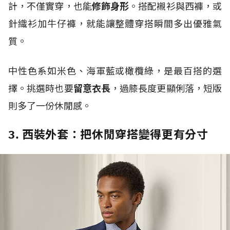
計，不僅實穿，也能
修飾身形
。搭配襯衫與西褲，或
針織衫加牛仔褲，就能讓整體穿搭瞬間多出優雅氣
質。
中性色系如米色、海軍藍或橄欖綠，是最百搭的選
擇。挑選時也要
留意衣長
，過膝長度更顯俐落，短版
則多了一份休閒感。
3. 西裝外套：把休閒穿搭變得更有分寸