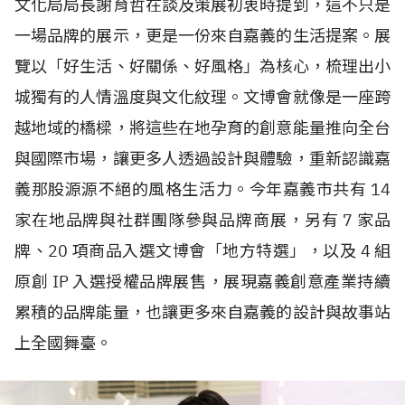
文化局局長謝育哲在談及策展初衷時提到，這不只是
一場品牌的展示，更是一份來自嘉義的生活提案。展
覽以「好生活、好關係、好風格」為核心，梳理出小
城獨有的人情溫度與文化紋理。文博會就像是一座跨
越地域的橋樑，將這些在地孕育的創意能量推向全台
與國際市場，讓更多人透過設計與體驗，重新認識嘉
義那股源源不絕的風格生活力。今年嘉義市共有
14
家在地品牌與社群團隊參與品牌商展，另有
7
家品
牌、
20
項商品入選文博會「地方特選」，以及
4
組
原創
IP
入選授權品牌展售，展現嘉義創意產業持續
累積的品牌能量，也讓更多來自嘉義的設計與故事站
上全國舞臺。