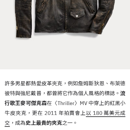
許多男星都熱愛皮革夾克，例如詹姆斯狄恩、布萊德
彼特與強尼戴普，都曾將它作為個人風格的標誌。
流
行歌王麥可傑克森
在〈
Thriller
〉
MV
中穿上的紅黑小
牛皮夾克，更在
2011
年拍賣會上
以
180
萬美元成
交
，成為
史上最貴的夾克
之一。