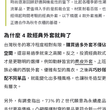
時尚逐漸回歸舒適與機能性的當下，比起各種季節性潮
流單品，更值得入手的是剪裁合宜、材質耐看百搭，也
經得起時間考驗的經典外套。以下精選 4 款外套推薦，
正適合作為秋冬衣櫃的基礎。
為什麼 4 款經典外套就夠了
台灣秋冬的寒冷程度相對有限，
購買過多外套不僅佔
空間
，還容易過季就束之高閣。反之，投資經典款式
才是更聰明的選擇，例如動靜皆宜的
麂皮外套
、上班
族必備的西裝外套、優雅有型的風衣。之後再
巧妙搭
配不同單品
，就能變化出多種風格，也讓秋冬造型更
有層次。
另外，有調查指出，
73%
的
Z
世代
願意為永續產品
支付更高價格，凸顯選擇耐穿的單品更符合新一代消