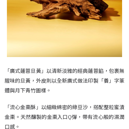
「廣式蓮蓉旦黃」以清新淡雅的經典蓮蓉餡，包裹無
腥味的旦黃，外皮則以全新廣式做法印製「養」字篆
體與月下青竹圖樣。
「流心金棗酥」以細緻綿密的綠豆沙，搭配整粒蜜漬
金棗。天然釀製的金棗入口
Q
彈，帶有流心般的濕潤
口感。