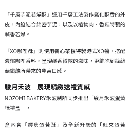
「千層芋泥若燥酥」運用千層工法製作鬆化酥香的外
皮，內餡結合綿密芋泥，以及以植物肉、香菇特製的
鹹香若燥。
「
XO
咖哩酥」則使用養心茶樓特製港式
XO
醬，搭配
濃郁咖哩香料，呈現鹹香微辣的滋味，更能吃到絲絲
菇纖維所帶來的豐富口感。
駿月禾波 展現精緻送禮質感
NOZOMI BAKERY
禾波制所同步推出「駿月禾波蛋黃
酥禮盒」，
盒內含「經典蛋黃酥」及全新升級的「旺來蛋黃