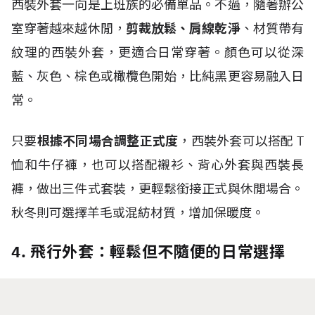
西裝外套一向是上班族的必備單品。不過，隨著辦公
室穿著越來越休閒，
剪裁放鬆、肩線乾淨
、材質帶有
紋理的西裝外套，更適合日常穿著。顏色可以從深
藍、灰色、棕色或橄欖色開始，比純黑更容易融入日
常。
只要
根據不同場合調整正式度
，西裝外套可以搭配
T
恤和牛仔褲，也可以搭配襯衫、背心外套與西裝長
褲，做出三件式套裝，更輕鬆銜接正式與休閒場合。
秋冬則可選擇羊毛或混紡材質，增加保暖度。
4. 飛行外套：輕鬆但不隨便的日常選擇