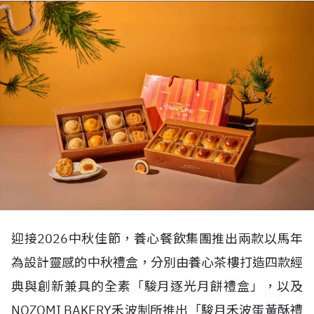
迎接
2026
中秋佳節，養心餐飲集團推出兩款以馬年
為設計靈感的中秋禮盒，分別由養心茶樓打造四款經
典與創新兼具的全素「駿月逐光月餅禮盒」，以及
NOZOMI BAKERY
禾波制所推出「駿月禾波蛋黃酥禮