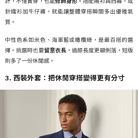
計，不僅實穿，也能
修飾身形
。搭配襯衫與西褲，或
針織衫加牛仔褲，就能讓整體穿搭瞬間多出優雅氣
質。
中性色系如米色、海軍藍或橄欖綠，是最百搭的選
擇。挑選時也要
留意衣長
，過膝長度更顯俐落，短版
則多了一份休閒感。
3. 西裝外套：把休閒穿搭變得更有分寸