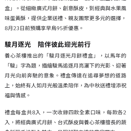
盒」。從細緻廣式月餅、創意酥皮，到經典與水果風
味蛋黃酥，提供企業送禮、親友團聚更多元的選擇，
8
月
23
日前預購享早鳥
95
折優惠。
駿月逐光 陪伴彼此迎光前行
養心茶樓推出的「駿月逐光月餅禮盒」，以馬年的
「駿」字為題，描繪駿馬追逐月亮灑下的光影、迎著
月光向前奔馳的意象。禮盒傳達在追尋夢想的道路
上，始終有人如月光般溫柔陪伴，為中秋送禮增添祝
福與情感。
禮盒每盒共
8
入，一次收錄四款全素口味，每款各
2
入，將經典廣式月餅、台式酥皮與養心茶樓擅長的蔬