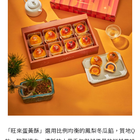
「旺來蛋黃酥」選用比例均衡的鳳梨冬瓜餡，質地
Q