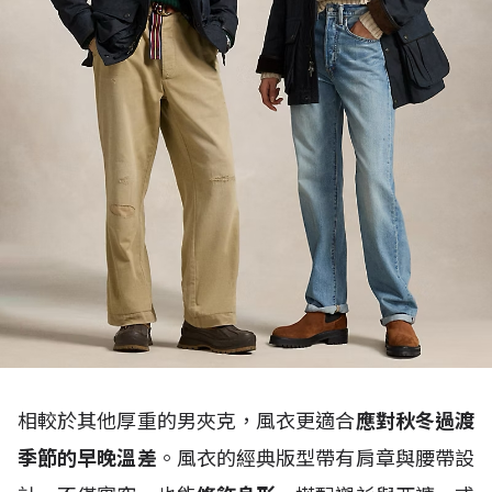
相較於其他厚重的男夾克，風衣更適合
應對秋冬過渡
季節的早晚溫差
。風衣的經典版型帶有肩章與腰帶設