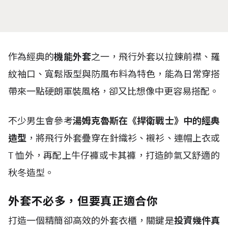
作為經典的
機能外套
之一，飛行外套以拉鍊前襟、羅
紋袖口、寬鬆版型與防風布料為特色，能為日常穿搭
帶來一點硬朗軍裝風格，卻又比想像中更容易搭配。
不少男生會參考
湯姆克魯斯在《捍衛戰士》中的經典
造型
，將飛行外套疊穿在針織衫、襯衫、連帽上衣或
T
恤外，再配上牛仔褲或卡其褲，打造帥氣又舒適的
秋冬造型。
外套不必多，但要真正適合你
打造一個精簡卻高效的外套衣櫃，關鍵是
投資幾件真