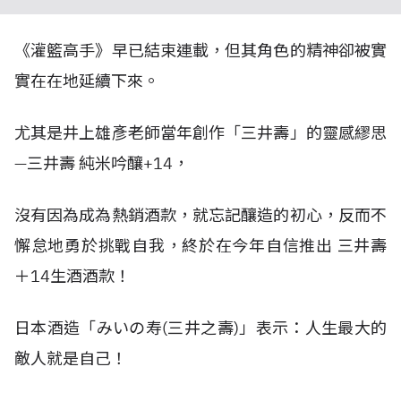
《灌籃高手》早已結束連載，但其角色的精神卻被實
實在在地延續下來。
尤其是井上雄彥老師當年創作「三井壽」的靈感繆思
—三井壽 純米吟釀+14，
沒有因為成為熱銷酒款，就忘記釀造的初心，反而不
懈怠地勇於挑戰自我，終於在今年自信推出 三井壽
＋14生酒酒款！
日本酒造「みいの寿(三井之壽)」表示：人生最大的
敵人就是自己！