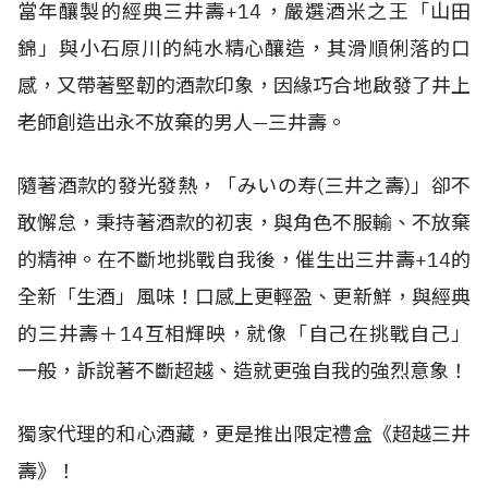
當年釀製的經典三井壽+14，嚴選酒米之王「山田
錦」與小石原川的純水精心釀造，其滑順俐落的口
感，又帶著堅韌的酒款印象，因緣巧合地啟發了井上
老師創造出永不放棄的男人—三井壽。
隨著酒款的發光發熱，「みいの寿(三井之壽)」卻不
敢懈怠，秉持著酒款的初衷，與角色不服輸、不放棄
的精神。在不斷地挑戰自我後，催生出三井壽+14的
全新「生酒」風味！口感上更輕盈、更新鮮，與經典
的三井壽＋14互相輝映，就像「自己在挑戰自己」
一般，訴說著不斷超越、造就更強自我的強烈意象！
獨家代理的和心酒藏，更是推出限定禮盒《超越三井
壽》！