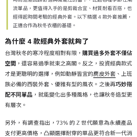
流單品，更值得入手的是剪裁合宜、材質耐看百搭，也
經得起時間考驗的經典外套。以下精選 4 款外套推薦，
正適合作為秋冬衣櫃的基礎。
為什麼 4 款經典外套就夠了
台灣秋冬的寒冷程度相對有限，
購買過多外套不僅佔
空間
，還容易過季就束之高閣。反之，投資經典款式
才是更聰明的選擇，例如動靜皆宜的
麂皮外套
、上班
族必備的西裝外套、優雅有型的風衣。之後再
巧妙搭
配不同單品
，就能變化出多種風格，也讓秋冬造型更
有層次。
另外，有調查指出，
73%
的
Z
世代
願意為永續產品
支付更高價格，凸顯選擇耐穿的單品更符合新一代消