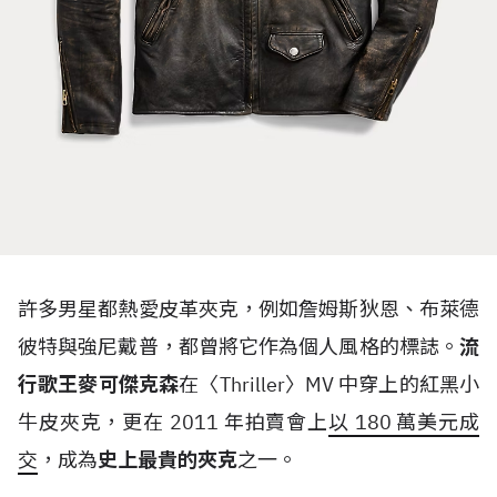
許多男星都熱愛皮革夾克，例如詹姆斯狄恩、布萊德
彼特與強尼戴普，都曾將它作為個人風格的標誌。
流
行歌王麥可傑克森
在〈
Thriller
〉
MV
中穿上的紅黑小
牛皮夾克，更在
2011
年拍賣會上
以
180
萬美元成
交
，成為
史上最貴的夾克
之一。