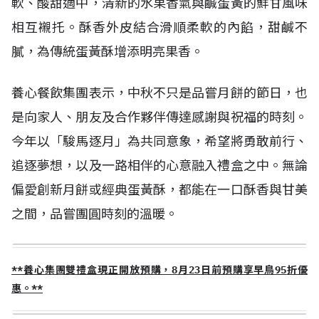
軟、酸甜適中，清新的水果香氣與鹹蛋黃的鮮甘風味
相互襯托。酥香外皮結合滑順柔軟的內餡，甜鹹不
膩，為傳統蛋黃酥增添明亮果香。
養心餐飲集團表示，中秋不只是品嘗月餅的節日，也
是向家人、朋友及合作夥伴傳達感謝與祝福的時刻。
今年以「駿馬逐月」為共同意象，希望將勇敢前行、
追逐夢想，以及一路相伴的心意融入禮盒之中。無論
偏愛創新月餅或經典蛋黃酥，都能在一口酥香與甘美
之間，品嘗團圓時刻的溫暖。
**養心集團雙禮盒現正開放預購，
8
月
23
日前預購享早鳥
95
折優
惠。**