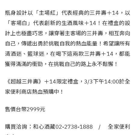
瓶身設計以「主場紅」代表經典的三井壽＋14，以
「客場白」代表創新的生酒風味＋14！在禮盒的設
計上也極盡巧思，讓穿著主客場的三井壽，相互奔向
自己，傳遞出勇於挑戰自我的熱血能量！希望讓所有
清酒迷、籃球迷，在喝下這兩款三井壽＋14，都能
獲得滿滿的衝勁，在挑戰自己的路上永不鬆懈！
《超越三井壽》＋14限定禮盒，3/3下午14:00於全
家便利商店熱血預購中！
售價台幣2999元
購買洽詢：和心酒藏02-2738-1888 / 全家便利