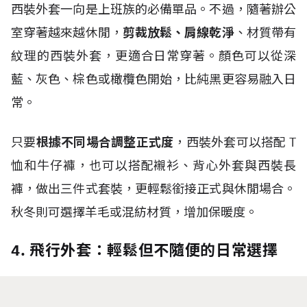
西裝外套一向是上班族的必備單品。不過，隨著辦公
室穿著越來越休閒，
剪裁放鬆、肩線乾淨
、材質帶有
紋理的西裝外套，更適合日常穿著。顏色可以從深
藍、灰色、棕色或橄欖色開始，比純黑更容易融入日
常。
只要
根據不同場合調整正式度
，西裝外套可以搭配
T
恤和牛仔褲，也可以搭配襯衫、背心外套與西裝長
褲，做出三件式套裝，更輕鬆銜接正式與休閒場合。
秋冬則可選擇羊毛或混紡材質，增加保暖度。
4. 飛行外套：輕鬆但不隨便的日常選擇