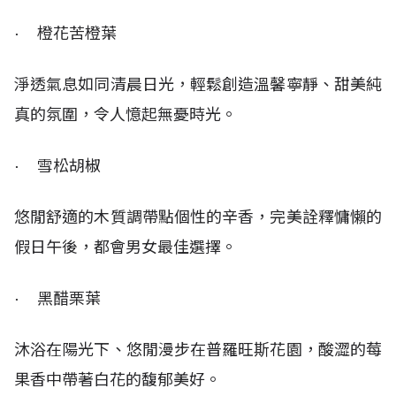
· 橙花苦橙葉
淨透氣息如同清晨日光，輕鬆創造溫馨寧靜、甜美純
真的氛圍，令人憶起無憂時光。
· 雪松胡椒
悠閒舒適的木質調帶點個性的辛香，完美詮釋慵懶的
假日午後，都會男女最佳選擇。
· 黑醋栗葉
沐浴在陽光下、悠閒漫步在普羅旺斯花園，酸澀的莓
果香中帶著白花的馥郁美好。