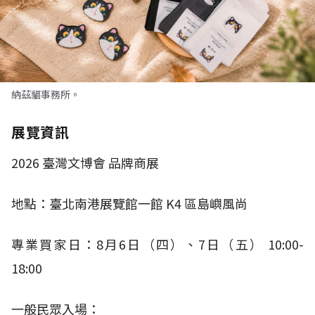
納茲貓事務所。
展覽資訊
2026
臺灣文博會 品牌商展
地點：臺北南港展覽館一館
K4
區島嶼風尚
專業買家日：
8
月
6
日（四）、
7
日（五）
10:00-
18:00​
一般民眾入場：