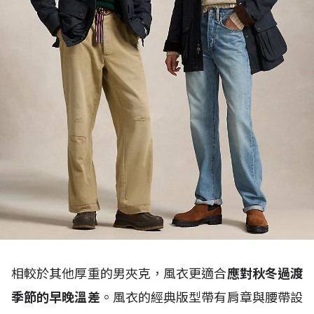
相較於其他厚重的男夾克，風衣更適合
應對秋冬過渡
季節的早晚溫差
。風衣的經典版型帶有肩章與腰帶設