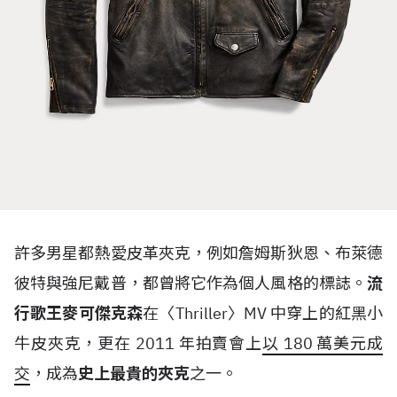
許多男星都熱愛皮革夾克，例如詹姆斯狄恩、布萊德
彼特與強尼戴普，都曾將它作為個人風格的標誌。
流
行歌王麥可傑克森
在〈
Thriller
〉
MV
中穿上的紅黑小
牛皮夾克，更在
2011
年拍賣會上
以
180
萬美元成
交
，成為
史上最貴的夾克
之一。