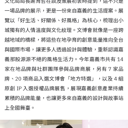
文化局局長謝育哲在談及策展初衷時提到，這不只是
一場品牌的展示，更是一份來自嘉義的生活提案。展
覽以「好生活、好關係、好風格」為核心，梳理出小
城獨有的人情溫度與文化紋理。文博會就像是一座跨
越地域的橋樑，將這些在地孕育的創意能量推向全台
與國際市場，讓更多人透過設計與體驗，重新認識嘉
義那股源源不絕的風格生活力。今年嘉義市共有
14
家在地品牌與社群團隊參與品牌商展，另有
7
家品
牌、
20
項商品入選文博會「地方特選」，以及
4
組
原創
IP
入選授權品牌展售，展現嘉義創意產業持續
累積的品牌能量，也讓更多來自嘉義的設計與故事站
上全國舞臺。