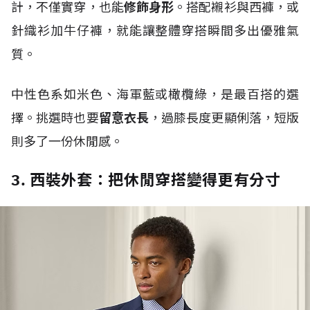
計，不僅實穿，也能
修飾身形
。搭配襯衫與西褲，或
針織衫加牛仔褲，就能讓整體穿搭瞬間多出優雅氣
質。
中性色系如米色、海軍藍或橄欖綠，是最百搭的選
擇。挑選時也要
留意衣長
，過膝長度更顯俐落，短版
則多了一份休閒感。
3. 西裝外套：把休閒穿搭變得更有分寸