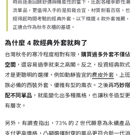
時尚逐漸回歸舒適與機能性的當下，比起各種季節性潮
流單品，更值得入手的是剪裁合宜、材質耐看百搭，也
經得起時間考驗的經典外套。以下精選 4 款外套推薦，
正適合作為秋冬衣櫃的基礎。
為什麼 4 款經典外套就夠了
台灣秋冬的寒冷程度相對有限，
購買過多外套不僅佔
空間
，還容易過季就束之高閣。反之，投資經典款式
才是更聰明的選擇，例如動靜皆宜的
麂皮外套
、上班
族必備的西裝外套、優雅有型的風衣。之後再
巧妙搭
配不同單品
，就能變化出多種風格，也讓秋冬造型更
有層次。
另外，有調查指出，
73%
的
Z
世代
願意為永續產品
支付更高價格，凸顯選擇耐穿的單品更符合新一代消