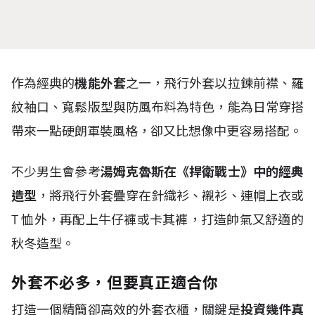
作為經典的
機能外套
之一，飛行外套以拉鍊前襟、羅
紋袖口、寬鬆版型與防風布料為特色，能為日常穿搭
帶來一點硬朗軍裝風格，卻又比想像中更容易搭配。
不少男生會參考
湯姆克魯斯在《捍衛戰士》中的經典
造型
，將飛行外套疊穿在針織衫、襯衫、連帽上衣或
T
恤外，再配上牛仔褲或卡其褲，打造帥氣又舒適的
秋冬造型。
外套不必多，但要真正適合你
打造一個精簡卻高效的外套衣櫃，關鍵是
投資幾件真