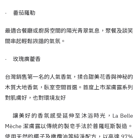
· 番茄羅勒
最適合餐廳或廚房空間的陽光青翠氣息，聚餐及談笑
間串起輕鬆詼諧的氣氛。
· 玫瑰廣藿香
台灣銷售第一名的人氣香氣，揉合甜美花香與神秘的
木質大地香氣，臥室空間首選。首度上市潔膚露系列
對肌膚好，也對環境友好
讓美好的香氛感受延伸至沐浴時光，La Belle
Mèche 潔膚露以傳統的製皂手法於普羅旺斯製造。
使用天然的椰子及橄欖油等純淨配方，以高達 97%