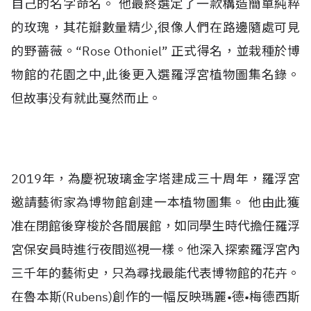
自己的名字命名。 他最終選定了一款構造簡單純粹
的玫瑰，其花瓣數量精少,很像人們在路邊隨處可見
的野薔薇。“Rose Othoniel” 正式得名，並栽種於博
物館的花園之中,此後更入選羅浮宮植物圖集名錄。
但故事没有就此戛然而止。
2019年，為慶祝玻璃金字塔建成三十周年，羅浮宮
邀請藝術家為博物館創建一本植物圖集。 他由此獲
准在閉館後穿梭於各間展館，如同學生時代擔任羅浮
宮保安員時進行夜間巡視一樣。他深入探索羅浮宮內
三千年的藝術史，只為尋找最能代表博物館的花卉。
在魯本斯(Rubens)創作的一幅反映瑪麗•德•梅德西斯