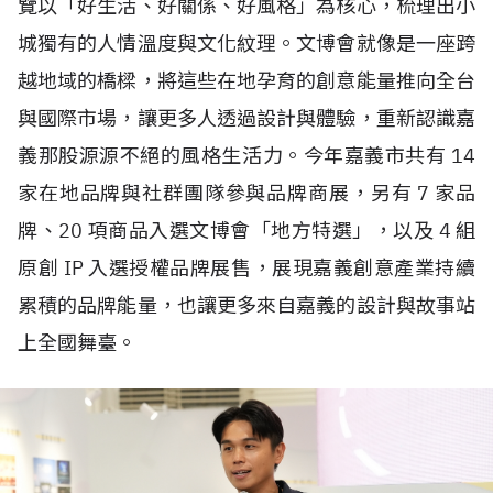
覽以「好生活、好關係、好風格」為核心，梳理出小
城獨有的人情溫度與文化紋理。文博會就像是一座跨
越地域的橋樑，將這些在地孕育的創意能量推向全台
與國際市場，讓更多人透過設計與體驗，重新認識嘉
義那股源源不絕的風格生活力。今年嘉義市共有
14
家在地品牌與社群團隊參與品牌商展，另有
7
家品
牌、
20
項商品入選文博會「地方特選」，以及
4
組
原創
IP
入選授權品牌展售，展現嘉義創意產業持續
累積的品牌能量，也讓更多來自嘉義的設計與故事站
上全國舞臺。