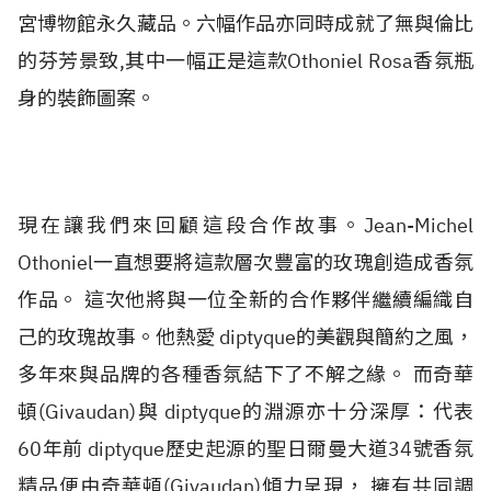
宮博物館永久藏品。六幅作品亦同時成就了無與倫比
的芬芳景致,其中一幅正是這款Othoniel Rosa香氛瓶
身的裝飾圖案。
現在讓我們來回顧這段合作故事。Jean-Michel
Othoniel一直想要將這款層次豐富的玫瑰創造成香氛
作品。 這次他將與一位全新的合作夥伴繼續編織自
己的玫瑰故事。他熱愛 diptyque的美觀與簡約之風，
多年來與品牌的各種香氛結下了不解之緣。 而奇華
頓(Givaudan)與 diptyque的淵源亦十分深厚：代表
60年前 diptyque歷史起源的聖日爾曼大道34號香氛
精品便由奇華頓(Givaudan)傾力呈現， 擁有共同調