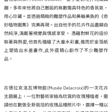
趣，多年來他將自己邂逅的無數獨具特色的香氛氣，
用心珍藏。並透過精緻的雕塑作品和美輪美奐的《奇
妙植物圖集》完美再現。出自他手的花卉作品盡顯自
然純淨,滿載著視覺與情感享受。 憑藉對鮮花的這份
執著與熱愛,他首先描繪了大量水彩畫,進而於金箔紙
上塑造出水墨畫作,此外還精心創作了不少雕塑作
品。
在德拉克洛瓦博物館(Musée Delacroix)的一次花卉
主題展上，一位對藝術家極為欣賞的玫瑰種植者，邀
請他在數張全新栽培的玫瑰品種照片中，選擇一種以