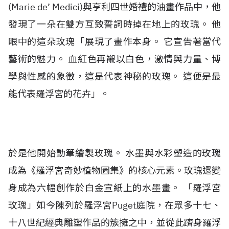
(Marie de’ Medici)與亨利四世婚禮的油畫作品中，他
發現了一朵在雙方互致誓詞時掉在地上的玫瑰。 他
眼中的這朵玫瑰「展現了畫作本身。 它宣告著當代
藝術的魅力。 血紅色再襯以白色，激情與力量、博
學與性感的象徵，這是代表神秘的玫瑰。 這便是最
能代表羅浮宮的花卉」。
於是他開始動筆繪製玫瑰。 水墨與水彩塑造的玫瑰
成為《羅浮宮奇妙植物圖集》的核心元素。玫瑰還變
身成為六幅創作於白金宣紙上的水墨畫。 「羅浮宮
玫瑰」如今陳列於羅浮宮Puget庭院，在眾多十七、
十八世紀經典雕塑作品的簇擁之中，並從此躋身羅浮