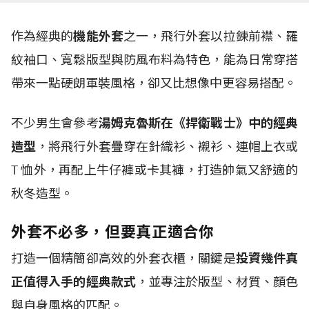
作為經典的
機能外套
之一，飛行外套以拉鍊前襟、羅
紋袖口、寬鬆版型與防風布料為特色，能為日常穿搭
帶來一點硬朗軍裝風格，卻又比想像中更容易搭配。
不少男生會參考
湯姆克魯斯在《捍衛戰士》中的經典
造型
，將飛行外套疊穿在針織衫、襯衫、連帽上衣或
T
恤外，再配上牛仔褲或卡其褲，打造帥氣又舒適的
秋冬造型。
外套不必多，但要真正適合你
打造一個精簡卻高效的外套衣櫃，關鍵是
投資幾件真
正值得入手的經典款式
，並專注於版型、材質、顏色
與自身風格的匹配。