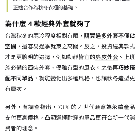
正適合作為秋冬衣櫃的基礎。
為什麼 4 款經典外套就夠了
台灣秋冬的寒冷程度相對有限，
購買過多外套不僅佔
空間
，還容易過季就束之高閣。反之，投資經典款式
才是更聰明的選擇，例如動靜皆宜的
麂皮外套
、上班
族必備的西裝外套、優雅有型的風衣。之後再
巧妙搭
配不同單品
，就能變化出多種風格，也讓秋冬造型更
有層次。
另外，有調查指出，
73%
的
Z
世代
願意為永續產品
支付更高價格，凸顯選擇耐穿的單品更符合新一代消
費者的理念。