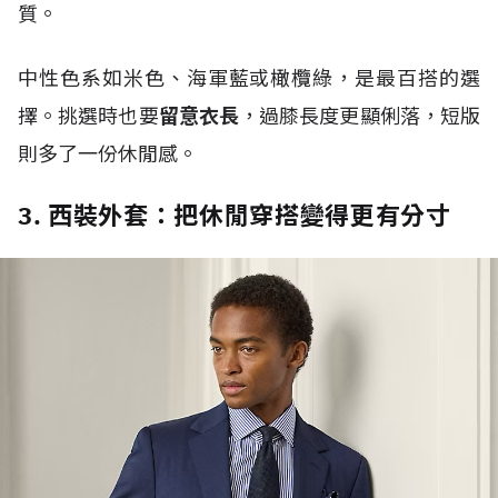
質。
中性色系如米色、海軍藍或橄欖綠，是最百搭的選
擇。挑選時也要
留意衣長
，過膝長度更顯俐落，短版
則多了一份休閒感。
3. 西裝外套：把休閒穿搭變得更有分寸