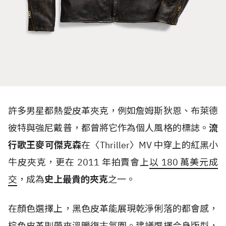
許多男星都熱愛皮革夾克，例如詹姆斯狄恩、布萊德
彼特與強尼戴普，都曾將它作為個人風格的標誌。
流
行歌王麥可傑克森
在〈
Thriller
〉
MV
中穿上的紅黑小
牛皮夾克，更在
2011
年拍賣會上
以
180
萬美元成
交
，成為
史上最貴的夾克
之一。
在顏色選擇上，黑色皮革能展現乾淨俐落的都會感，
棕色皮革則帶來溫暖復古氛圍。建議選擇合身版型，