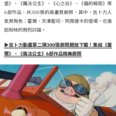
堡》、《魔法公主》、《心之谷》、《貓的報恩》等
6部作品、共300張的高畫質劇照，其中，吉卜力人
氣男角色：霍爾、天澤聖司、阿席達卡的登場，也激
起粉絲的熱烈討論。
▶吉卜力動畫第二彈300張劇照開放下載！集結《霍
爾》、《魔法公主》6部作品精美劇照