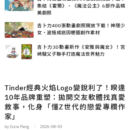
集結《霍爾》、《魔法公主》6部作品精
美劇照
吉卜力400張動畫劇照開放下載！神隱少
女、波妞成迷因梗圖創作素材
吉卜力3D動畫新作《安雅與魔女》！宮
崎駿父子聯手打造魔法世界魅力
Tinder經典火焰Logo變銳利了！睽違
10年品牌重塑：拋開交友軟體找真愛
敘事，化身「懂Z世代的戀愛專欄作
家」
by Izzie Pang
2026-08-03