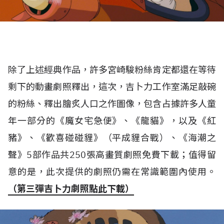
除了上述經典作品，許多宮崎駿粉絲肯定都還在等待
剩下的動畫劇照釋出，這次，吉卜力工作室滿足敲碗
的粉絲、釋出膾炙人口之作圖像，包含占據許多人童
年一部分的《魔女宅急便》、《龍貓》，以及《紅
豬》、《歡喜碰碰貍》（平成貍合戰）、《海潮之
聲》5部作品共250張高畫質劇照免費下載；值得留
意的是，此次提供的劇照仍需在常識範圍內使用。
（第三彈吉卜力劇照點此下載）