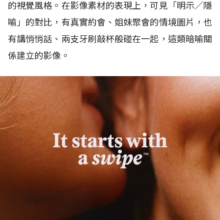
的視覺風格。在影像素材的表現上，可見「明示／隱
喻」的對比，有真實約會、姐妹聚會的情境圖片，也
有講悄悄話、兩支牙刷敲杯般碰在一起，這類暗喻關
係建立的影像。