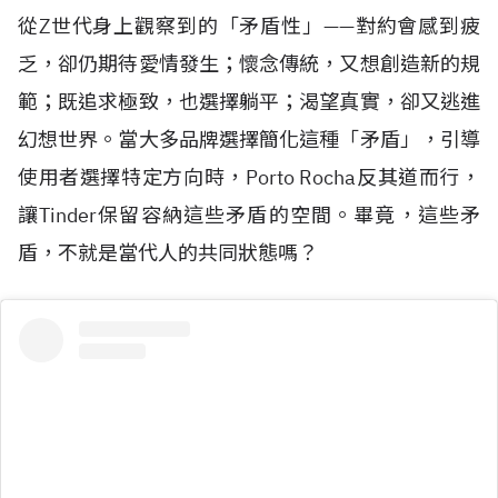
從Z世代身上觀察到的「矛盾性」——對約會感到疲
乏，卻仍期待愛情發生；懷念傳統，又想創造新的規
範；既追求極致，也選擇躺平；渴望真實，卻又逃進
幻想世界。當大多品牌選擇簡化這種「矛盾」，引導
使用者選擇特定方向時，Porto Rocha反其道而行，
讓Tinder保留容納這些矛盾的空間。畢竟，這些矛
盾，不就是當代人的共同狀態嗎？