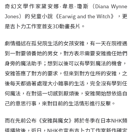
奇幻文學作家黛安娜·韋恩·瓊斯（Diana Wynne
Jones）的兒童小說《Earwig and the Witch》，更
是吉卜力工作室首支3D動畫長片。
劇情描述在孤兒院生活的女孩安雅，有一天在院裡遇
到一對要領養她的男女，對方表示需要安雅擔任她們
身旁的魔法助手；想到以後可以有學到魔法的機會，
安雅答應了對方的要求，但來到對方住所的安雅，之
後每天都過著處理大小雜事的生活，完全沒有學到任
何魔法，在對這一切感到厭煩後，安雅開始想依造自
己的意思行事，來對目前的生活情形進行反擊。
而在先前公布《安雅與魔女》將於冬季在日本NHK頻
道播放後，近日，NHK也宣布吉卜力工作室新作確定