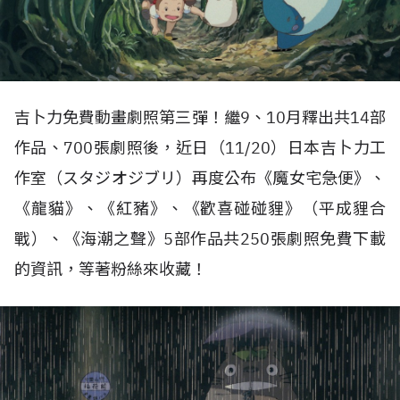
吉卜力免費動畫劇照第三彈！繼9、10月釋出共14部
作品、700張劇照後，近日（11/20）日本吉卜力工
作室（スタジオジブリ）再度公布《魔女宅急便》、
《龍貓》、《紅豬》、《歡喜碰碰貍》（平成貍合
戰）、《海潮之聲》5部作品共250張劇照免費下載
的資訊，等著粉絲來收藏！