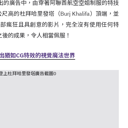
e）近日釋出的廣告中，由穿著阿聯酋航空空姐制服的特技
828公尺高的杜拜哈里發塔（Burj Khalifa）頂端，並
這部瘋狂且具創意的影片，完全沒有使用任何特
之後的成果，令人相當佩服！
造出猶如CG特效的視覺魔法世界