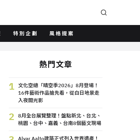
版
特別企劃
風格提案
熱門文章
1
文化空總「晴空季2026」8月登場！
16件藝術作品搶先看，從白日地景走
入夜間光影
2
8月全台展覽整理！盤點新北、台北、
桃園、台中、嘉義、台南8個藝文現場
3
Alvar Aalto建築正式列入世界遺產！