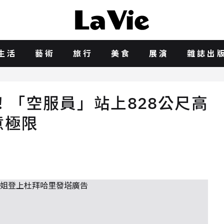
生活
藝術
旅行
美食
展演
雜誌出
「空服員」站上828公尺高
意極限