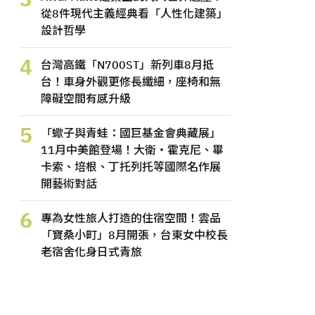
從8件現代主義經典看「人性化建築」
設計哲學
4
台灣高鐵「N700ST」新列車8月抵
台！車身外觀更修長纖細，座椅和無
障礙空間有感升級
5
「蠍子與青蛙：國巨基金會典藏展」
11月中美館登場！大衛・霍克尼、畢
卡索、培根、丁托列托等國際名作展
開藝術對話
6
專為女性旅人打造的住宿空間！雲品
「寶桑小町」8月開張，台東女中校長
老宿舍化身日式青旅