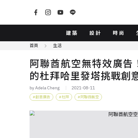
建築
設計
時尚
首頁
生活
阿聯酋航空無特效廣告！
的杜拜哈里發塔挑戰創
by Adela Cheng
2021-08-11
創意廣告
杜拜
阿聯酋航空