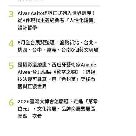
3
Alvar Aalto建築正式列入世界遺產！
從8件現代主義經典看「人性化建築」
設計哲學
4
8月全台展覽整理！盤點新北、台北、
桃園、台中、嘉義、台南8個藝文現場
5
是攝影還繪畫？西班牙藝術家Ana de
Alvear台北個展《慾望之物》：錯視
技法幾可亂真，用「色鉛筆」穿梭微
觀與巨觀世界
6
2026臺灣文博會怎麼逛？走進「第零
位元」，文化策展、品牌商展雙展區
亮點一次看