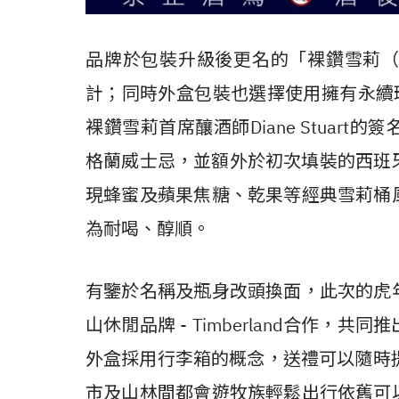
品牌於包裝升級後更名的「裸鑽雪莉（Na
計；同時外盒包裝也選擇使用擁有永續
裸鑽雪莉首席釀酒師Diane Stuar
格蘭威士忌，並額外於初次填裝的西班牙O
現蜂蜜及蘋果焦糖、乾果等經典雪莉桶
為耐喝、醇順。
有鑒於名稱及瓶身改頭換面，此次的虎
山休閒品牌 - Timberland合作
外盒採用行李箱的概念，送禮可以隨時提
市及山林間都會遊牧族輕鬆出行依舊可