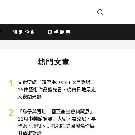
版
特別企劃
風格提案
熱門文章
1
文化空總「晴空季2026」8月登場！
16件藝術作品搶先看，從白日地景走
入夜間光影
2
「蠍子與青蛙：國巨基金會典藏展」
11月中美館登場！大衛・霍克尼、畢
卡索、培根、丁托列托等國際名作展
開藝術對話