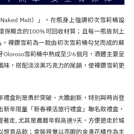
ked Malt）」，在瓶身上強調初次雪莉桶設
環保概念的100%可回收材質；且每一瓶皆刻上
t的簽名。裸鑽雪莉為一款由初次雪莉桶勾兌而成的蘇
loroso雪莉桶中熟成至少6個月，酒體主要呈
風味，搭配淡淡黑巧克力的尾韻，使裸鑽雪莉更
年禮盒則是勇於突破、大膽創新，特別與時尚登
，共同推出新年限量「新春裸活旅行禮盒」聯名款禮盒，
著走, 尤其是農曆年假高達9天，方便遊走於城
以愜意品飲；盒裝視覺以亮眼的金盞花橘作為主