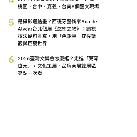
桃園、台中、嘉義、台南8個藝文現場
5
是攝影還繪畫？西班牙藝術家Ana de
Alvear台北個展《慾望之物》：錯視
技法幾可亂真，用「色鉛筆」穿梭微
觀與巨觀世界
6
2026臺灣文博會怎麼逛？走進「第零
位元」，文化策展、品牌商展雙展區
亮點一次看