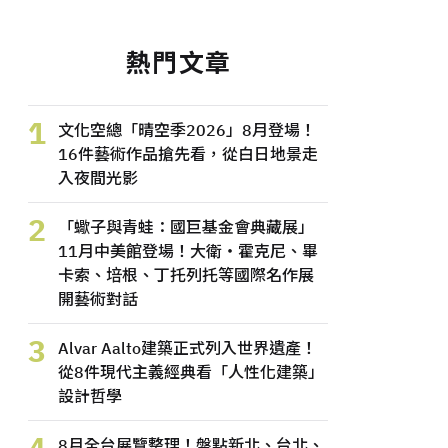
熱門文章
1
文化空總「晴空季2026」8月登場！
16件藝術作品搶先看，從白日地景走
入夜間光影
2
「蠍子與青蛙：國巨基金會典藏展」
11月中美館登場！大衛・霍克尼、畢
卡索、培根、丁托列托等國際名作展
開藝術對話
3
Alvar Aalto建築正式列入世界遺產！
從8件現代主義經典看「人性化建築」
設計哲學
4
8月全台展覽整理！盤點新北、台北、