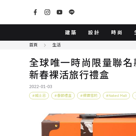
建築
設計
時尚
首頁
生活
全球唯一時尚限量聯名款— 
新春裸活旅行禮盒
2022-01-03
威士忌
春節禮盒
裸鑽雪莉
Naked Malt