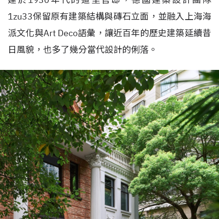
1zu33保留原有建築結構與磚石立面，並融入上海海
派文化與Art Deco語彙，讓近百年的歷史建築延續昔
日風貌，也多了幾分當代設計的俐落。