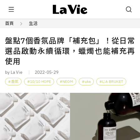
首頁
生活
盤點7個香氛品牌「補充包」！從日常
選品啟動永續循環，蠟燭也能補充再
使用
by La Vie
2022-05-29
香氛
10/10 HOPE
NEOM
uka
L:A BRUKET