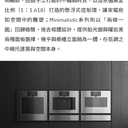
明輪廓，透過手工打磨的不鏽鋼材質，以及依循黃金
比例（1：1.618）打造的懸浮式控制環，讓家電宛
如空間中的雕塑；Minimalistic系列則以「兩線一
圓」回歸極簡，捨去框體設計，提供鉑光銀與曜岩黑
兩種面板選擇，幾乎與櫥櫃立面融為一體，在低調之
中襯托建築與空間本身。