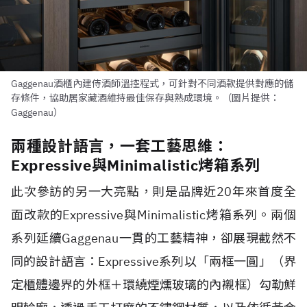
Gaggenau酒櫃內建侍酒師溫控程式，可針對不同酒款提供對應的儲
存條件，協助居家藏酒維持最佳保存與熟成環境。（圖片提供：
Gaggenau）
兩種設計語言，一套工藝思維：
Expressive與Minimalistic烤箱系列
此次參訪的另一大亮點，則是品牌近20年來首度全
面改款的Expressive與Minimalistic烤箱系列。兩個
系列延續Gaggenau一貫的工藝精神，卻展現截然不
同的設計語言：Expressive系列以「兩框一圓」（界
定櫃體邊界的外框＋環繞煙燻玻璃的內襯框）勾勒鮮