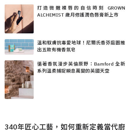
打造微嫩裸唇的自信時刻 GROWN
ALCHEMIST 歲月修護潤色唇膏新上市
溫和馭膚抗毒愛地球！尼爾氏香芬庭園推
出五款有機香氛皂
循著香氛漫步英倫原野：Bamford 全新
系列溫柔捕捉瞬息萬變的英國天空
340年匠心工藝，如何重新定義當代廚