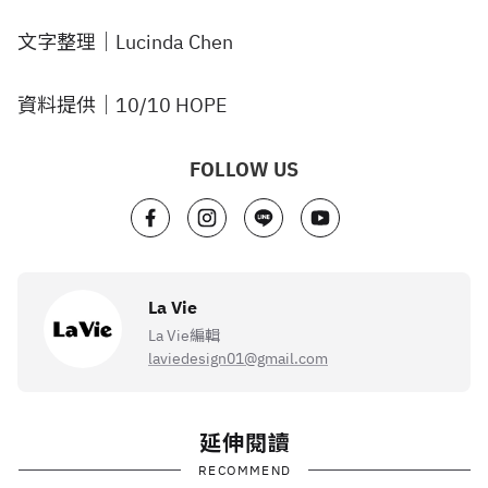
文字整理｜Lucinda Chen
資料提供｜10/10 HOPE
FOLLOW US
La Vie
La Vie編輯
laviedesign01@gmail.com
延伸閱讀
RECOMMEND