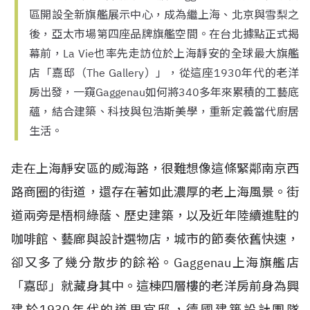
區開設全新旗艦展示中心，成為繼上海、北京與雪梨之
後，亞太市場第四座品牌旗艦空間。在台北據點正式揭
幕前，La Vie也率先走訪位於上海靜安的全球最大旗艦
店「嘉邸（The Gallery）」，從這座1930年代的老洋
房出發，一窺Gaggenau如何將340多年來累積的工藝底
蘊，結合建築、科技與包浩斯美學，重新定義當代廚居
生活。
走在上海靜安區的威海路，很難想像這條緊鄰南京西
路商圈的街道，還存在著如此濃厚的老上海風景。街
道兩旁是梧桐綠蔭、歷史建築，以及近年陸續進駐的
咖啡館、藝廊與設計選物店，城市的節奏依舊快速，
卻又多了幾分散步的餘裕。Gaggenau上海旗艦店
「嘉邸」就藏身其中。這棟四層樓的老洋房前身為興
建於1930年代的道里官邸，德國建築設計團隊