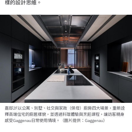
樣的設計思維。
嘉邸2F以公寓、別墅、社交與家政（保母）廚房四大場景，重新詮
釋高端住宅的廚居樣貌，並透過料理體驗與烹飪課程，讓訪客親身
感受Gaggenau日常使用情境。（圖片提供：Gaggenau）