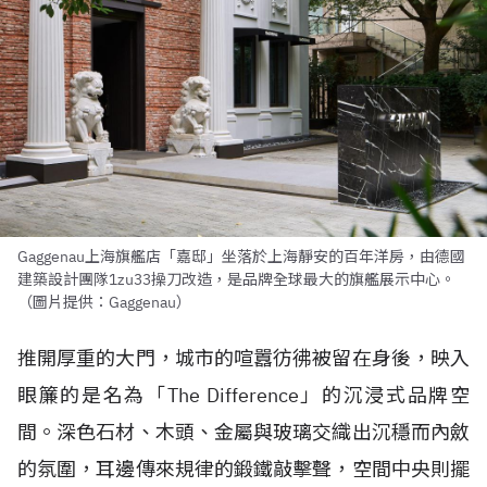
Gaggenau上海旗艦店「嘉邸」坐落於上海靜安的百年洋房，由德國
建築設計團隊1zu33操刀改造，是品牌全球最大的旗艦展示中心。
（圖片提供：Gaggenau）
推開厚重的大門，城市的喧囂彷彿被留在身後，映入
眼簾的是名為「The Difference」的沉浸式品牌空
間。深色石材、木頭、金屬與玻璃交織出沉穩而內斂
的氛圍，耳邊傳來規律的鍛鐵敲擊聲，空間中央則擺