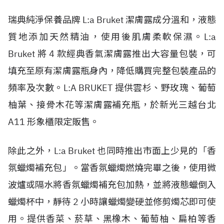
瑞典純淨保養品牌 L:a Bruket 潔膚露成分溫和，液態
質地添加天然精油，使用後肌膚柔軟保濕。L:a
Bruket 將 4 款經典香氣潔膚露推出大容量包裝，可
填充至原有潔膚露瓶身內，降低購買完整包裝產品的
頻率及次數。L:A BRUKET 提供雲杉、野玫瑰、葡萄
柚葉、接骨木花等潔膚露補充瓶，於新光三越台北
A11 形象櫃限定販售。
除此之外，L:a Bruket 也同時推出市面上少見的「香
氛蠟燭補充包」。當香氛蠟燭燃燒完畢之後，使用微
波爐或隔水將香氛蠟燭補充包加熱，並將液態蠟倒入
蠟燭杯中，靜待 2 小時讓蠟燭變硬並修剪燭芯即可使
用。提供香菜、菸草、黑橡木、葡萄柚、扁柏等香