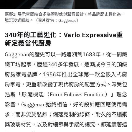
嘉邸1F展示空間結合多媒體影像與聲音設計，將品牌歷史轉化為一
場沉浸式體驗。（圖片提供：Gaggenau）
340年的工藝進化：Vario Expressive重
新定義當代廚房
Gaggenau的歷史可以一路追溯到1683年，從一間鍛
鐵工坊起家，歷經340多年發展，逐漸成今日的頂級
廚房家電品牌。1956年推出全球第一款全嵌入式廚
房家電，更重新改變了現代廚房的配置方式。深受包
浩斯「形隨機能（Form Follows Function）」理念
影響，Gaggenau始終相信，好的設計應回應使用需
求，而非流於裝飾；俐落克制的線條、耐久的不鏽鋼
與玻璃材質，以及對細節與手感的講究，都延續著這