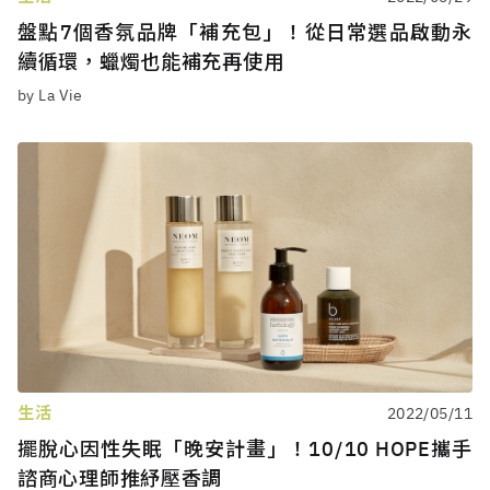
盤點7個香氛品牌「補充包」！從日常選品啟動永
續循環，蠟燭也能補充再使用
by La Vie
生活
2022/05/11
擺脫心因性失眠「晚安計畫」！10/10 HOPE攜手
諮商心理師推紓壓香調