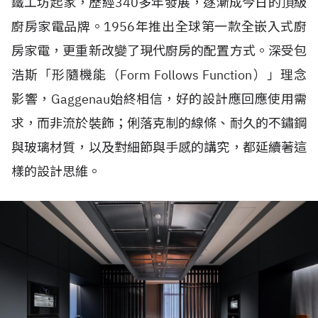
鐵工坊起家，歷經340多年發展，逐漸成今日的頂級
廚房家電品牌。1956年推出全球第一款全嵌入式廚
房家電，更重新改變了現代廚房的配置方式。深受包
浩斯「形隨機能（Form Follows Function）」理念
影響，Gaggenau始終相信，好的設計應回應使用需
求，而非流於裝飾；俐落克制的線條、耐久的不鏽鋼
與玻璃材質，以及對細節與手感的講究，都延續著這
樣的設計思維。