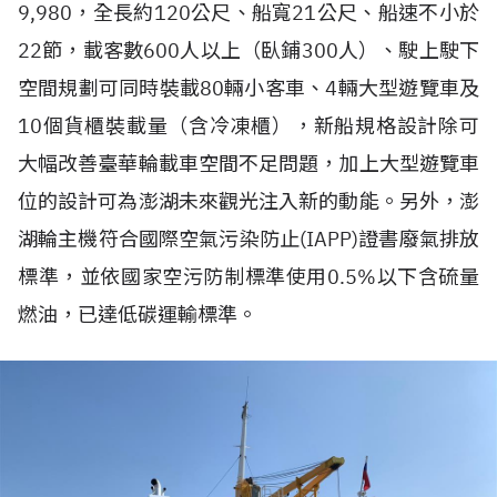
9,980，全長約120公尺、船寬21公尺、船速不小於
22節，載客數600人以上（臥鋪300人）、駛上駛下
空間規劃可同時裝載80輛小客車、4輛大型遊覽車及
10個貨櫃裝載量（含冷凍櫃），新船規格設計除可
大幅改善臺華輪載車空間不足問題，加上大型遊覽車
位的設計可為澎湖未來觀光注入新的動能。另外，澎
湖輪主機符合國際空氣污染防止(IAPP)證書廢氣排放
標準，並依國家空污防制標準使用0.5%以下含硫量
燃油，已達低碳運輸標準。