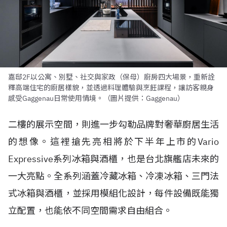
嘉邸2F以公寓、別墅、社交與家政（保母）廚房四大場景，重新詮
釋高端住宅的廚居樣貌，並透過料理體驗與烹飪課程，讓訪客親身
感受Gaggenau日常使用情境。（圖片提供：Gaggenau）
二樓的展示空間，則進一步勾勒品牌對奢華廚居生活
的想像。這裡搶先亮相將於下半年上市的Vario
Expressive系列冰箱與酒櫃，也是台北旗艦店未來的
一大亮點。全系列涵蓋冷藏冰箱、冷凍冰箱、三門法
式冰箱與酒櫃，並採用模組化設計，每件設備既能獨
立配置，也能依不同空間需求自由組合。