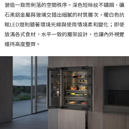
營造一致而俐落的空間秩序。深色短絲紋不鏽鋼、礦
石黑鋁金屬與玻璃交錯出細膩的材質層次，暖白色抗
眩LED燈則隨著環境光線與使用情境柔和變化；即使
放滿各式食材，水平一致的層架設計，也讓內外視覺
維持高度整齊。