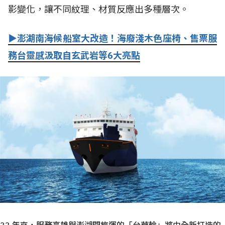
影變化，讓不同紋理、材質反應出多種層次。
▶澎湖南海候船室大改造！海廢淺木色座椅、售票服
務台靈感汲取自玄武岩等6大亮點