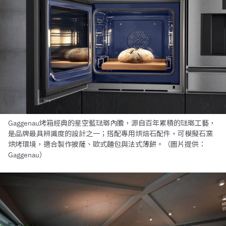
Gaggenau烤箱經典的星空藍琺瑯內膽，源自百年累積的琺瑯工藝，
是品牌最具辨識度的設計之一；搭配專用烘焙石配件，可模擬石窯
烘烤環境，適合製作披薩、歐式麵包與法式薄餅。（圖片提供：
Gaggenau）